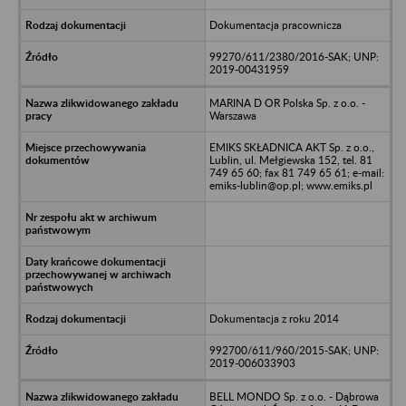
Dokumentacja pracownicza
99270/611/2380/2016-SAK; UNP:
2019-00431959
MARINA D OR Polska Sp. z o.o. -
Warszawa
EMIKS SKŁADNICA AKT Sp. z o.o.,
Lublin, ul. Mełgiewska 152, tel. 81
749 65 60; fax 81 749 65 61; e-mail:
emiks-lublin@op.pl; www.emiks.pl
Dokumentacja z roku 2014
992700/611/960/2015-SAK; UNP:
2019-006033903
BELL MONDO Sp. z o.o. - Dąbrowa