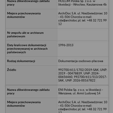
HOLCIM Polska Sp. z o.o. w
likwidacji - Wrocław, Kasztanowa 4b
ArchiDoc S.A. ul. Niedźwiedziniec 10
- 41-506 Chorzów e-mail:
cda@archidoc.pl; tel. +48 32 721 99
12
1996-2013
Dokumentacja osobowo-płacowa
992700/611/1702/2019-SAK; UNP:
2019 - 00478839, UNP: 2024-
00656460, 992700/611/513/2017-
SAK, UNP: 2026-00167822
ENI Polska Sp. z o.o. w likwidacji -
Warszawa, ul. Armii Ludowej 14
ArchiDoc S.A. ul. Niedźwiedziniec 10
- 41-506 Chorzów e-mail:
cda@archidoc.pl; tel. +48 32 721 99
12