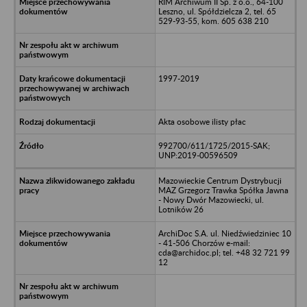
RIM Archiwum II Sp. z o.o., 64-100
Leszno, ul. Spółdzielcza 2, tel. 65
529-93-55, kom. 605 638 210
1997-2019
Akta osobowe ilisty płac
992700/611/1725/2015-SAK;
UNP:2019-00596509
Mazowieckie Centrum Dystrybucji
MAZ Grzegorz Trawka Spółka Jawna
- Nowy Dwór Mazowiecki, ul.
Lotników 26
ArchiDoc S.A. ul. Niedźwiedziniec 10
- 41-506 Chorzów e-mail:
cda@archidoc.pl; tel. +48 32 721 99
12