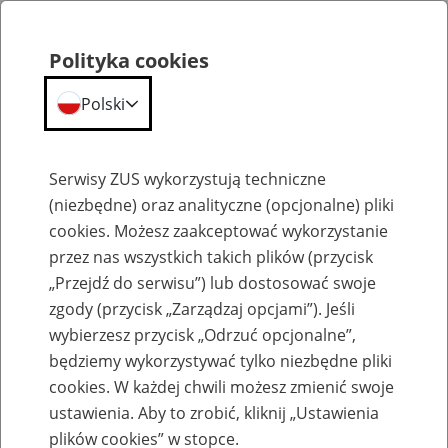
Polityka cookies
Polski
Menu
Szukaj
Serwisy ZUS wykorzystują techniczne
(niezbędne) oraz analityczne (opcjonalne) pliki
cookies. Możesz zaakceptować wykorzystanie
Emerytury
przez nas wszystkich takich plików (przycisk
„Przejdź do serwisu”) lub dostosować swoje
zgody (przycisk „Zarządzaj opcjami”). Jeśli
wybierzesz przycisk „Odrzuć opcjonalne”,
będziemy wykorzystywać tylko niezbędne pliki
Baza zlikwidowanych lub
cookies. W każdej chwili możesz zmienić swoje
przekształconych zakładów pracy
ustawienia. Aby to zrobić, kliknij „Ustawienia
plików cookies” w stopce.