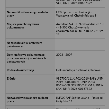
SAK, UNP: 2026-00167822
ECG Sp. z o.o. w likwidacji -
Warszawa, ul. Chałubińskiego 8
ArchiDoc S.A. ul. Niedźwiedziniec 10
- 41-506 Chorzów e-mail:
cda@archidoc.pl; tel. +48 32 721 99
12
2003 - 2007
Dokumentacja osobowa i płacowa
992700/611/1702/2019-SAK; UNP:
2019 - 00478839, UNP: 2024-
00656460, 992700/611/513/2017-
SAK, UNP: 2026-00167822
INFOGRAF Spółka Jawna - Piaski, ul.
Gotyńska 11