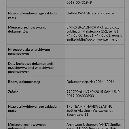
2019-00431949
SPARROW 4 SP. z o.o. - Kraków
EMIKS SKŁADNICA AKT Sp. z o.o.,
Lublin, ul. Mełgiewska 152, tel. 81
749 65 60; fax 81 749 65 61; e-mail:
emiks-lublin@op.pl; www.emiks.pl
Dokumentacja zlat 2014 - 2016
992700/611/960/2015-SAK; UNP:
2019-006033903
TFL TEAM FINANSA LEASING
Spółka Akcyjna - Warszawa, ul.
Botaniczna 11
Archiwum Usługowe "AKTA" Spółka
z o.o., 98-200 Sieradz, ul. M. Reja