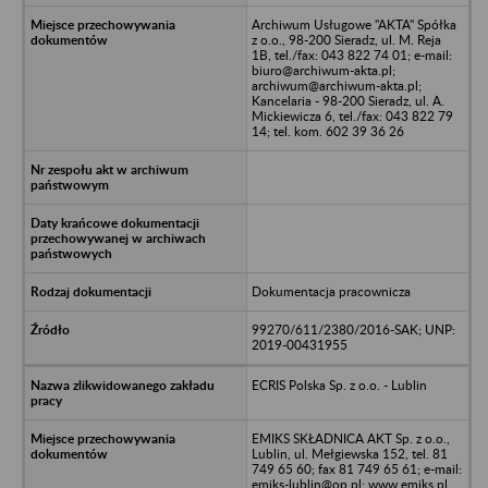
Archiwum Usługowe "AKTA" Spółka
z o.o., 98-200 Sieradz, ul. M. Reja
1B, tel./fax: 043 822 74 01; e-mail:
biuro@archiwum-akta.pl;
archiwum@archiwum-akta.pl;
Kancelaria - 98-200 Sieradz, ul. A.
Mickiewicza 6, tel./fax: 043 822 79
14; tel. kom. 602 39 36 26
Dokumentacja pracownicza
99270/611/2380/2016-SAK; UNP:
2019-00431955
ECRIS Polska Sp. z o.o. - Lublin
EMIKS SKŁADNICA AKT Sp. z o.o.,
Lublin, ul. Mełgiewska 152, tel. 81
749 65 60; fax 81 749 65 61; e-mail:
emiks-lublin@op.pl; www.emiks.pl