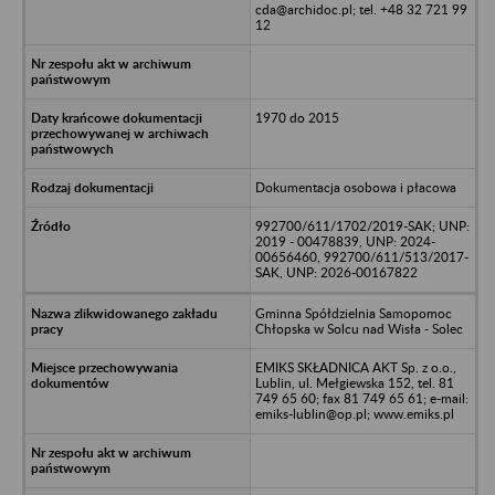
cda@archidoc.pl; tel. +48 32 721 99
12
1970 do 2015
Dokumentacja osobowa i płacowa
992700/611/1702/2019-SAK; UNP:
2019 - 00478839, UNP: 2024-
00656460, 992700/611/513/2017-
SAK, UNP: 2026-00167822
Gminna Spółdzielnia Samopomoc
Chłopska w Solcu nad Wisła - Solec
EMIKS SKŁADNICA AKT Sp. z o.o.,
Lublin, ul. Mełgiewska 152, tel. 81
749 65 60; fax 81 749 65 61; e-mail:
emiks-lublin@op.pl; www.emiks.pl