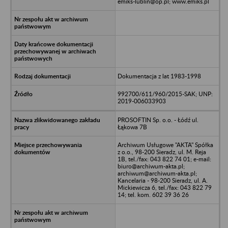
emiks-lublin@op.pl; www.emiks.pl
Dokumentacja z lat 1983-1998
992700/611/960/2015-SAK; UNP:
2019-006033903
PROSOFTIN Sp. o.o. - Łódź ul.
Łąkowa 7B
Archiwum Usługowe "AKTA" Spółka
z o.o., 98-200 Sieradz, ul. M. Reja
1B, tel./fax: 043 822 74 01; e-mail:
biuro@archiwum-akta.pl;
archiwum@archiwum-akta.pl;
Kancelaria - 98-200 Sieradz, ul. A.
Mickiewicza 6, tel./fax: 043 822 79
14; tel. kom. 602 39 36 26