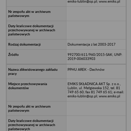
emiks-lublin@op.pl; www.emiks.pl
Dokumentacja z lat 2003-2017
992700/611/960/2015-SAK; UNP:
2019-006033903
PPHU AREK - Dachnów
EMIKS SKŁADNICA AKT Sp. z o.o.,
Lublin, ul. Mełgiewska 152, tel. 81
749 65 60; fax 81 749 65 61; e-mail:
emiks-lublin@op.pl; www.emiks.pl