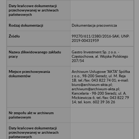
Dokumentacja pracownicza
99270/611/2380/2016-SAK; UNP:
2019-00431959
Gastro Investment Sp. z o.o. -
Częstochowa, al. Wojska Polskiego
207/54
Archiwum Usługowe "AKTA" Spółka
z o.o., 98-200 Sieradz, ul. M. Reja
1B, tel./fax: 043 822 74 01; e-mail:
biuro@archiwum-akta.pl;
archiwum@archiwum-akta.pl;
Kancelaria - 98-200 Sieradz, ul. A.
Mickiewicza 6, tel./fax: 043 822 79
14; tel. kom. 602 39 36 26