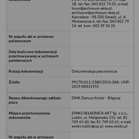
1B, tel./fax: 043 822 74 01; e-mail:
biuro@archiwum-akta.pl;
archiwum@archiwum-akta.pl;
Kancelaria - 98-200 Sieradz, ul. A.
Mickiewicza 6, tel./fax: 043 822 79
14; tel. kom. 602 39 36 26
Dokumentacja pracownicza
99270/611/2380/2016-SAK; UNP:
2019-00431955
DMK Dariusz Kmieć - Biłgoraj
EMIKS SKŁADNICA AKT Sp. z o.o.,
Lublin, ul. Mełgiewska 152, tel. 81
749 65 60; fax 81 749 65 61; e-mail:
emiks-lublin@op.pl; www.emiks.pl