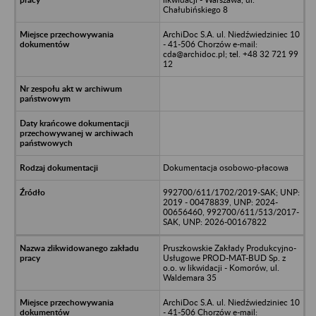
Chałubińskiego 8
ArchiDoc S.A. ul. Niedźwiedziniec 10
- 41-506 Chorzów e-mail:
cda@archidoc.pl; tel. +48 32 721 99
12
Dokumentacja osobowo-płacowa
992700/611/1702/2019-SAK; UNP:
2019 - 00478839, UNP: 2024-
00656460, 992700/611/513/2017-
SAK, UNP: 2026-00167822
Pruszkowskie Zakłady Produkcyjno-
Usługowe PROD-MAT-BUD Sp. z
o.o. w likwidacji - Komorów, ul.
Waldemara 35
ArchiDoc S.A. ul. Niedźwiedziniec 10
- 41-506 Chorzów e-mail: