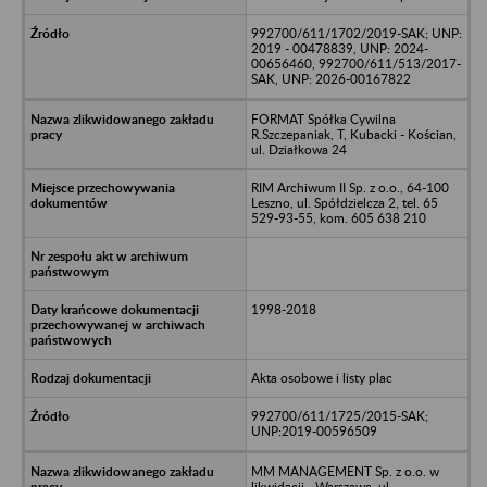
992700/611/1702/2019-SAK; UNP:
2019 - 00478839, UNP: 2024-
00656460, 992700/611/513/2017-
SAK, UNP: 2026-00167822
FORMAT Spółka Cywilna
R.Szczepaniak, T, Kubacki - Kościan,
ul. Działkowa 24
RIM Archiwum II Sp. z o.o., 64-100
Leszno, ul. Spółdzielcza 2, tel. 65
529-93-55, kom. 605 638 210
1998-2018
Akta osobowe i listy plac
992700/611/1725/2015-SAK;
UNP:2019-00596509
MM MANAGEMENT Sp. z o.o. w
likwidacji - Warszawa, ul.