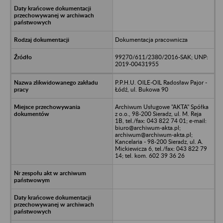
Dokumentacja pracownicza
99270/611/2380/2016-SAK; UNP:
2019-00431955
P.P.H.U. OlLE-OIL Radosław Pajor -
Łódź, ul. Bukowa 90
Archiwum Usługowe "AKTA" Spółka
z o.o., 98-200 Sieradz, ul. M. Reja
1B, tel./fax: 043 822 74 01; e-mail:
biuro@archiwum-akta.pl;
archiwum@archiwum-akta.pl;
Kancelaria - 98-200 Sieradz, ul. A.
Mickiewicza 6, tel./fax: 043 822 79
14; tel. kom. 602 39 36 26