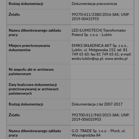
Dokumentacja pracownicza
99270/611/2380/2016-SAK; UNP:
2019-00431955
LED (LUMOTECH) Transformator
Poland Sp. z o.o. - Lublin
EMIKS SKŁADNICA AKT Sp. z o.o.,
Lublin, ul. Mełgiewska 152, tel. 81
749 65 60; fax 81 749 65 61; e-mail:
emiks-lublin@op.pl; www.emiks.pl
Dokumentacja z lat 2007-2017
992700/611/960/2015-SAK; UNP:
2019-006033903
G.D. TRADE Sp. z o.o. - Płock, ul.
Wyszogrodzka 84