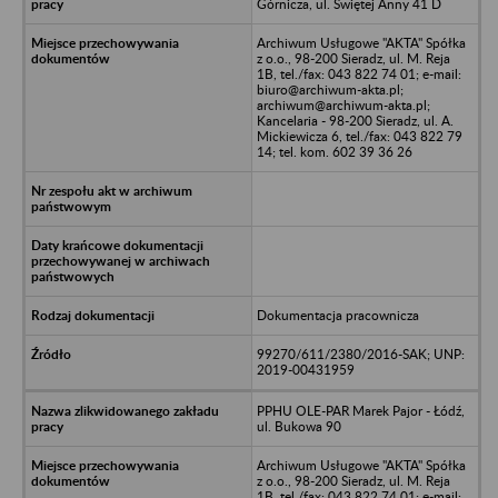
Górnicza, ul. Świętej Anny 41 D
Archiwum Usługowe "AKTA" Spółka
z o.o., 98-200 Sieradz, ul. M. Reja
1B, tel./fax: 043 822 74 01; e-mail:
biuro@archiwum-akta.pl;
archiwum@archiwum-akta.pl;
Kancelaria - 98-200 Sieradz, ul. A.
Mickiewicza 6, tel./fax: 043 822 79
14; tel. kom. 602 39 36 26
Dokumentacja pracownicza
99270/611/2380/2016-SAK; UNP:
2019-00431959
PPHU OLE-PAR Marek Pajor - Łódź,
ul. Bukowa 90
Archiwum Usługowe "AKTA" Spółka
z o.o., 98-200 Sieradz, ul. M. Reja
1B, tel./fax: 043 822 74 01; e-mail: