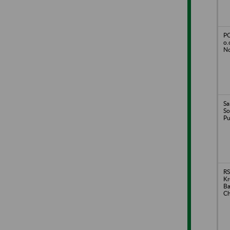
PO
o.
No
Sa
So
Pu
RS
Kr
Ba
Ch