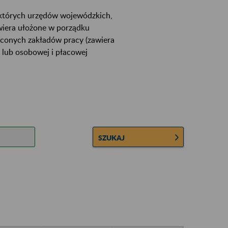
ektórych urzędów wojewódzkich,
wiera ułożone w porządku
łconych zakładów pracy (zawiera
 lub osobowej i płacowej
SZUKAJ