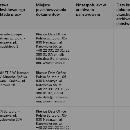
azwa
Miejsce
Nr zespołu akt w
Daty k
likwidowanego
przechowywania
archiwum
dokume
akładu pracy
dokumentów
państwowym
przech
archiw
państw
verside Europe
Rhenus Data Office
rtners Sp. z o.o. -
Polska Sp. z o.o., 05-
rszawa, pl.
830 Nadarzyn, al.
łsudskiego 1
Katowicka 66, tel.
+48 22 331 23 31; 22
380 01 07; e-mail:
info.data@pl.rhenus.c
om, www.rhenus.pl
OMET-2 W. Karwan
Rhenus Data Office
W. Mirocha Spółka
Polska Sp. z o.o., 05-
wna - Kraków, ul.
830 Nadarzyn, al.
browa 18
Katowicka 66, tel.
+48 22 331 23 31; 22
380 01 07; e-mail:
info.data@pl.rhenus.c
om, www.rhenus.pl
A Sp. z o.o. -
Rhenus Data Office
rszawa, ul.
Polska Sp. z o.o., 05-
zybowska 37A
830 Nadarzyn, al.
Katowicka 66, tel.
+48 22 331 23 31; 22