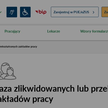
Zarejestruj w
PUE/eZUS
Za
Pracujący
Lekarze
Wzory formularz
zekształconych zakładów pracy
aza zlikwidowanych lub prze
akładów pracy