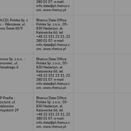
380 01 07; e-mail:
info.data@pl.rhenus.c
om, www.rhenus.pl
LCEL Polska Sp. z
Rhenus Data Office
o. - Warszawa, ul.
Polska Sp. z o.o., 05-
wy Świat 60/9
830 Nadarzyn, al.
Katowicka 66, tel.
+48 22 331 23 31; 22
380 01 07; e-mail:
info.data@pl.rhenus.c
om, www.rhenus.pl
nvivo Sp. z o.o. -
Rhenus Data Office
snowiec, ul.
Polska Sp. z o.o., 05-
ławskiego 6
830 Nadarzyn, al.
Katowicka 66, tel.
+48 22 331 23 31; 22
380 01 07; e-mail:
info.data@pl.rhenus.c
om, www.rhenus.pl
P Pradła -
Rhenus Data Office
oczyce, ul.
Polska Sp. z o.o., 05-
talionów
830 Nadarzyn, al.
łopskich 29
Katowicka 66, tel.
+48 22 331 23 31; 22
380 01 07; e-mail:
info.data@pl.rhenus.c
om, www.rhenus.pl