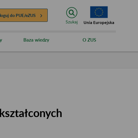
loguj do
PUE/eZUS
Szukaj
y
Baza wiedzy
O ZUS
kształconych