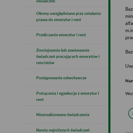
świadczeń
Baz
Okresy uwzględniane przy ustalaniu
min
prawa do emerytur i rent
alf
m.i
Przeliczanie emerytur i rent
pra
Zmniejszenie lub zawieszenie
Baz
świadczeń pracujących emerytów i
rencistów
Uwa
Postępowanie odwoławcze
Naz
Potrącenia i egzekucje z emerytur i
Wsz
rent
Niezrealizowane świadczenia
Kwoty najniższych świadczeń