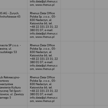
info.data@pl.rhenus.c
om, www.rhenus.pl
S AG - Zurych,
Rhenus Data Office
hnhofstrasse 45
Polska Sp. z o.o., 05-
830 Nadarzyn, al.
Katowicka 66, tel.
+48 22 331 23 31; 22
380 01 07; e-mail:
info.data@pl.rhenus.c
om, www.rhenus.pl
inacria SP z o.o. -
Rhenus Data Office
awina, ul.
Polska Sp. z o.o., 05-
łsudskiego 53
830 Nadarzyn, al.
Katowicka 66, tel.
+48 22 331 23 31; 22
380 01 07; e-mail:
info.data@pl.rhenus.c
om, www.rhenus.pl
ub Rekreacyjno-
Rhenus Data Office
ortowy
Polska Sp. z o.o., 05-
warzystwa
830 Nadarzyn, al.
zewienia Kultury
Katowicka 66, tel.
zycznej Tel-Sport -
+48 22 331 23 31; 22
towice, ul. Zawiszy
380 01 07; e-mail:
arnego 5
info.data@pl.rhenus.c
om, www.rhenus.pl