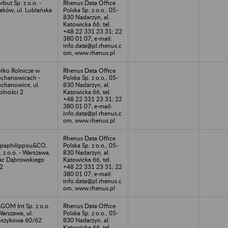
rbut Sp. z o.o. -
Rhenus Data Office
aków, ul. Lublańska
Polska Sp. z o.o., 05-
4
830 Nadarzyn, al.
Katowicka 66, tel.
+48 22 331 23 31; 22
380 01 07; e-mail:
info.data@pl.rhenus.c
om, www.rhenus.pl
łko Rolnicze w
Rhenus Data Office
chanowicach -
Polska Sp. z o.o., 05-
chanowice, ul.
830 Nadarzyn, al.
lności 2
Katowicka 66, tel.
+48 22 331 23 31; 22
380 01 07; e-mail:
info.data@pl.rhenus.c
om, www.rhenus.pl
Rhenus Data Office
paphilippou&CO.
Polska Sp. z o.o., 05-
. z o.o. - Warszawa,
830 Nadarzyn, al.
ac Dąbrowskiego
Katowicka 66, tel.
2
+48 22 331 23 31; 22
380 01 07; e-mail:
info.data@pl.rhenus.c
om, www.rhenus.pl
GOM Int Sp. z o.o.
Rhenus Data Office
Warszawa, ul.
Polska Sp. z o.o., 05-
szykowa 60/62
830 Nadarzyn, al.
Katowicka 66, tel.