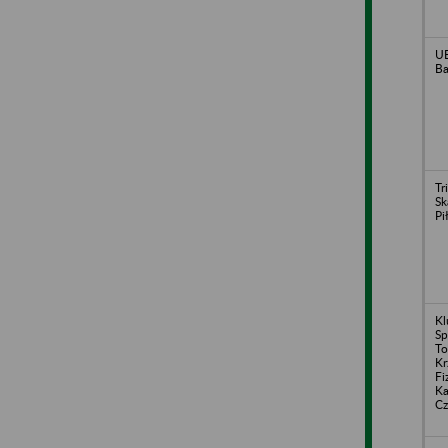
UB
Ba
Tr
Sk
Pi
Kl
Sp
To
Kr
Fi
Ka
Cz