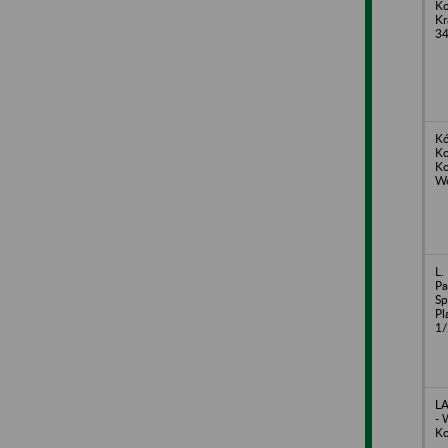
Ko
Kr
3
Kó
Ko
Ko
Wo
L.
Pa
Sp
Pl
1/
LA
- 
Ko