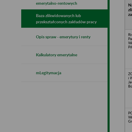
emerytalno-rentowych
N
z
z
Baza zlikwidowanych lub
przekształconych zakładów pracy
Ri
Opis spraw - emerytury i renty
Pa
Wa
Pi
Kalkulatory emerytalne
mLegitymacja
Z
i 
Ja
Bo
PC
Wa
Gr