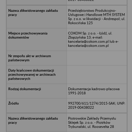
Przedsiębiorstwo Produkcyjno-
Usługowe i Handlowe MTH SYSTEM
Sp. z o.o. w likwidacji - Andrespol; ul.
Rokocińska 125
COKOM Sp. z o.o. - Łódź, ul.
Zbąszyńska 13; e-mail:
kancelaria@cokom.com.pl lub e-
kancelaria@cokom.com.pl
Dokumentacja kadrowo-płacowa
1991-2018
992700/611/1274/2015-SAK; UNP:
2019-00438022
Piotrowskie Zakłady Przemysłu
Sklejek Sp. z o.o. - Piotrków
Trybunalski, ul. Roosevelta 28