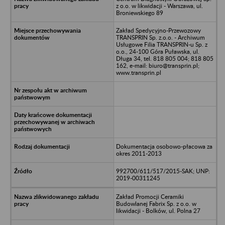
z o.o. w likwidacji - Warszawa, ul.
Broniewskiego 89
Zakład Spedycyjno-Przewozowy
TRANSPRIN Sp. z.o.o. - Archiwum
Usługowe Filia TRANSPRIN-u Sp. z
o.o., 24-100 Góra Puławska, ul.
Długa 34, tel. 818 805 004; 818 805
162, e-mail: biuro@transprin.pl;
www.transprin.pl
Dokumentacja osobowo-płacowa za
okres 2011-2013
992700/611/517/2015-SAK; UNP:
2019-00311245
Zakład Promocji Ceramiki
Budowlanej Fabrix Sp. z o.o. w
likwidacji - Bolków, ul. Polna 27