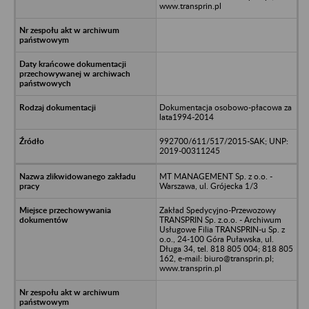
www.transprin.pl
Dokumentacja osobowo-płacowa za
lata1994-2014
992700/611/517/2015-SAK; UNP:
2019-00311245
MT MANAGEMENT Sp. z o.o. -
Warszawa, ul. Grójecka 1/3
Zakład Spedycyjno-Przewozowy
TRANSPRIN Sp. z.o.o. - Archiwum
Usługowe Filia TRANSPRIN-u Sp. z
o.o., 24-100 Góra Puławska, ul.
Długa 34, tel. 818 805 004; 818 805
162, e-mail: biuro@transprin.pl;
www.transprin.pl