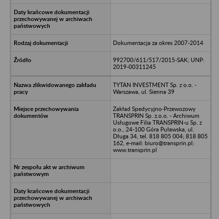
Dokumentacja za okres 2007-2014
992700/611/517/2015-SAK; UNP:
2019-00311245
TYTAN INVESTMENT Sp. z o.o. -
Warszawa, ul. Sienna 39
Zakład Spedycyjno-Przewozowy
TRANSPRIN Sp. z.o.o. - Archiwum
Usługowe Filia TRANSPRIN-u Sp. z
o.o., 24-100 Góra Puławska, ul.
Długa 34, tel. 818 805 004; 818 805
162, e-mail: biuro@transprin.pl;
www.transprin.pl