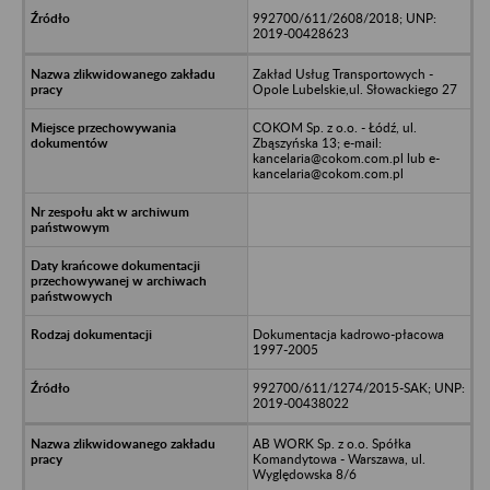
992700/611/2608/2018; UNP:
2019-00428623
Zakład Usług Transportowych -
Opole Lubelskie,ul. Słowackiego 27
COKOM Sp. z o.o. - Łódź, ul.
Zbąszyńska 13; e-mail:
kancelaria@cokom.com.pl lub e-
kancelaria@cokom.com.pl
Dokumentacja kadrowo-płacowa
1997-2005
992700/611/1274/2015-SAK; UNP:
2019-00438022
AB WORK Sp. z o.o. Spółka
Komandytowa - Warszawa, ul.
Wyględowska 8/6