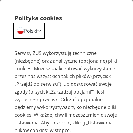
Polityka cookies
Polski
Menu
Szukaj
Serwisy ZUS wykorzystują techniczne
(niezbędne) oraz analityczne (opcjonalne) pliki
cookies. Możesz zaakceptować wykorzystanie
Emerytury
przez nas wszystkich takich plików (przycisk
„Przejdź do serwisu”) lub dostosować swoje
zgody (przycisk „Zarządzaj opcjami”). Jeśli
wybierzesz przycisk „Odrzuć opcjonalne”,
będziemy wykorzystywać tylko niezbędne pliki
Baza zlikwidowanych lub
cookies. W każdej chwili możesz zmienić swoje
przekształconych zakładów pracy
ustawienia. Aby to zrobić, kliknij „Ustawienia
plików cookies” w stopce.