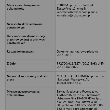
COKOM Sp. z o.o. - Łódź, ul.
Zbąszyńska 13; e-mail:
kancelaria@cokom.com.pl lub e-
kancelaria@cokom.com.pl
Dokumentacj kadrowo-płacowa
2015-2018
992700/611/1274/2015-SAK; UNP:
2019-00438022
MOSTOSTAL-TECHNIKA Sp. z o.o. w
likwidacji - Warszawa, Al.
Jerozolimskie 56 C
Zakład Spedycyjno-Przewozowy
TRANSPRIN Sp. z.o.o. - Archiwum
Usługowe Filia TRANSPRIN-u Sp. z
o.o., 24-100 Góra Puławska, ul.
Długa 34, tel. 818 805 004; 818 805
162, e-mail: biuro@transprin.pl;