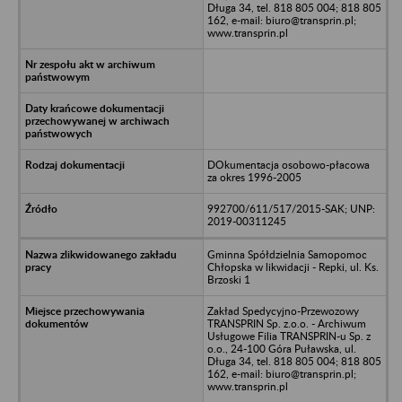
Długa 34, tel. 818 805 004; 818 805
162, e-mail: biuro@transprin.pl;
www.transprin.pl
DOkumentacja osobowo-płacowa
za okres 1996-2005
992700/611/517/2015-SAK; UNP:
2019-00311245
Gminna Spółdzielnia Samopomoc
Chłopska w likwidacji - Repki, ul. Ks.
Brzoski 1
Zakład Spedycyjno-Przewozowy
TRANSPRIN Sp. z.o.o. - Archiwum
Usługowe Filia TRANSPRIN-u Sp. z
o.o., 24-100 Góra Puławska, ul.
Długa 34, tel. 818 805 004; 818 805
162, e-mail: biuro@transprin.pl;
www.transprin.pl