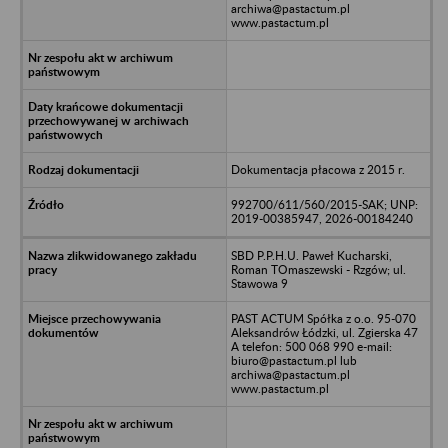
archiwa@pastactum.pl
www.pastactum.pl
Dokumentacja płacowa z 2015 r.
992700/611/560/2015-SAK; UNP:
2019-00385947, 2026-00184240
SBD P.P.H.U. Paweł Kucharski,
Roman TOmaszewski - Rzgów; ul.
Stawowa 9
PAST ACTUM Spółka z o.o. 95-070
Aleksandrów Łódzki, ul. Zgierska 47
A telefon: 500 068 990 e-mail:
biuro@pastactum.pl lub
archiwa@pastactum.pl
www.pastactum.pl