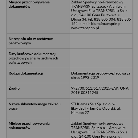
Zakład Spedycyjno-Przewozowy
TRANSPRIN Sp. z.o.o. - Archiwum
Usługowe Filia TRANSPRIN-u Sp. z
o.o., 24-100 Góra Puławska, ul.
Długa 34, tel. 818 805 004; 818 805
162, e-mail: biuro@transprin.pl;
www.transprin.pl
Dokumentacja osobowo-płacowa za
okres 1993-2019
992700/611/517/2015-SAK; UNP:
2019-00311245
STI Klama i Seiz Sp. z o.o. w
likwidacji - Tarnów Opolski, ul.
Klimasa 27
Zakład Spedycyjno-Przewozowy
TRANSPRIN Sp. z.o.o. - Archiwum
Usługowe Filia TRANSPRIN-u Sp. z
o.o., 24-100 Góra Puławska, ul.