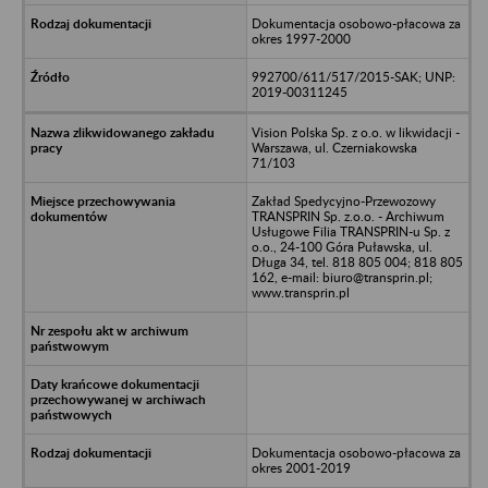
Dokumentacja osobowo-płacowa za
okres 1997-2000
992700/611/517/2015-SAK; UNP:
2019-00311245
Vision Polska Sp. z o.o. w likwidacji -
Warszawa, ul. Czerniakowska
71/103
Zakład Spedycyjno-Przewozowy
TRANSPRIN Sp. z.o.o. - Archiwum
Usługowe Filia TRANSPRIN-u Sp. z
o.o., 24-100 Góra Puławska, ul.
Długa 34, tel. 818 805 004; 818 805
162, e-mail: biuro@transprin.pl;
www.transprin.pl
Dokumentacja osobowo-płacowa za
okres 2001-2019