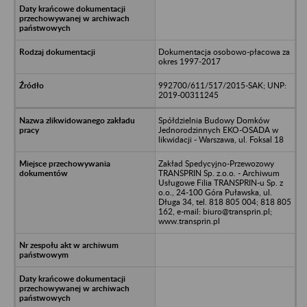
Dokumentacja osobowo-płacowa za
okres 1997-2017
992700/611/517/2015-SAK; UNP:
2019-00311245
Spółdzielnia Budowy Domków
Jednorodzinnych EKO-OSADA w
likwidacji - Warszawa, ul. Foksal 18
Zakład Spedycyjno-Przewozowy
TRANSPRIN Sp. z.o.o. - Archiwum
Usługowe Filia TRANSPRIN-u Sp. z
o.o., 24-100 Góra Puławska, ul.
Długa 34, tel. 818 805 004; 818 805
162, e-mail: biuro@transprin.pl;
www.transprin.pl