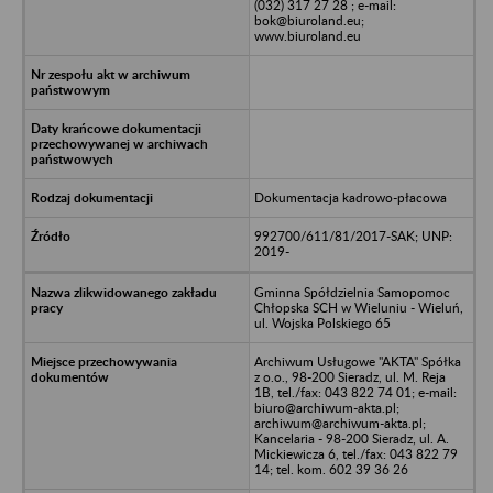
(032) 317 27 28 ; e-mail:
bok@biuroland.eu;
www.biuroland.eu
Dokumentacja kadrowo-płacowa
992700/611/81/2017-SAK; UNP:
2019-
Gminna Spółdzielnia Samopomoc
Chłopska SCH w Wieluniu - Wieluń,
ul. Wojska Polskiego 65
Archiwum Usługowe "AKTA" Spółka
z o.o., 98-200 Sieradz, ul. M. Reja
1B, tel./fax: 043 822 74 01; e-mail:
biuro@archiwum-akta.pl;
archiwum@archiwum-akta.pl;
Kancelaria - 98-200 Sieradz, ul. A.
Mickiewicza 6, tel./fax: 043 822 79
14; tel. kom. 602 39 36 26