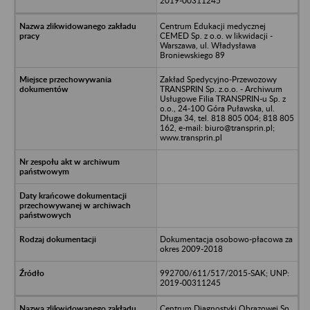
2019-00311245
Centrum Edukacji medycznej
CEMED Sp. z o.o. w likwidacji -
Warszawa, ul. Władysława
Broniewskiego 89
Zakład Spedycyjno-Przewozowy
TRANSPRIN Sp. z.o.o. - Archiwum
Usługowe Filia TRANSPRIN-u Sp. z
o.o., 24-100 Góra Puławska, ul.
Długa 34, tel. 818 805 004; 818 805
162, e-mail: biuro@transprin.pl;
www.transprin.pl
Dokumentacja osobowo-płacowa za
okres 2009-2018
992700/611/517/2015-SAK; UNP:
2019-00311245
Centrum Diagnostyki Obrazowej Sp.