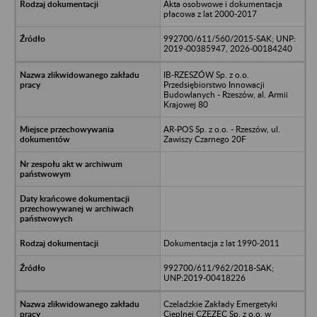
Akta osobwowe i dokumentacja
płacowa z lat 2000-2017
992700/611/560/2015-SAK; UNP:
2019-00385947, 2026-00184240
IB-RZESZÓW Sp. z o.o.
Przedsiębiorstwo Innowacji
Budowlanych - Rzeszów, al. Armii
Krajowej 80
AR-POS Sp. z o.o. - Rzeszów, ul.
Zawiszy Czarnego 20F
Dokumentacja z lat 1990-2011
992700/611/962/2018-SAK;
UNP:2019-00418226
Czeladzkie Zakłady Emergetyki
Cieplnej CZEZEC Sp. z o.o. w