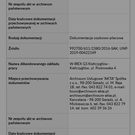
Dokumentacja osobowo-płacowa
992700/611/2380/2016-SAK; UNP:
2019-00422149
W-IREX GS Kiełczygłów -
Kiełczygłów, ul. Piotrowska 4
Archiwum Usługowe "AKTA" Spółka
z o.o., 98-200 Sieradz, ul. M. Reja
1B, tel./fax: 043 822 74 01; e-mail:
biuro@archiwum-akta.pl;
archiwum@archiwum-akta.pl;
Kancelaria - 98-200 Sieradz, ul. A.
Mickiewicza 6, tel./fax: 043 822 79
14; tel. kom. 602 39 36 26