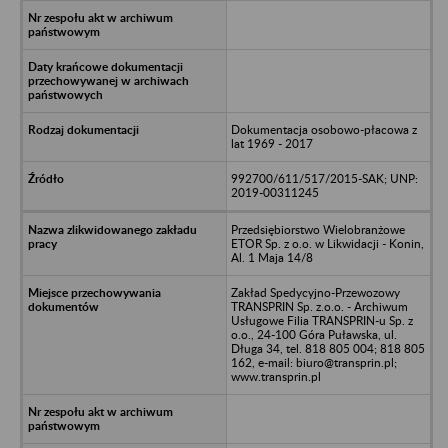
Dokumentacja osobowo-płacowa z
lat 1969 - 2017
992700/611/517/2015-SAK; UNP:
2019-00311245
Przedsiębiorstwo Wielobranżowe
ETOR Sp. z o.o. w Likwidacji - Konin,
Al. 1 Maja 14/8
Zakład Spedycyjno-Przewozowy
TRANSPRIN Sp. z.o.o. - Archiwum
Usługowe Filia TRANSPRIN-u Sp. z
o.o., 24-100 Góra Puławska, ul.
Długa 34, tel. 818 805 004; 818 805
162, e-mail: biuro@transprin.pl;
www.transprin.pl