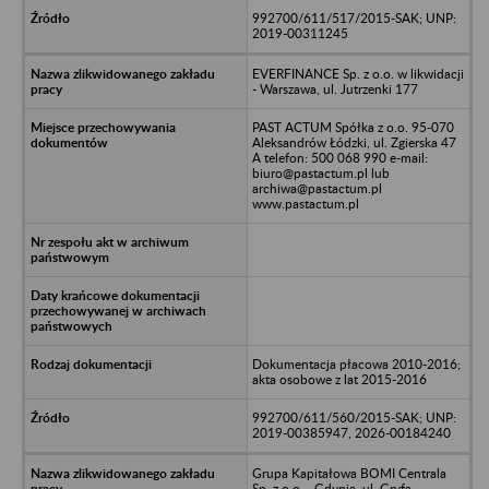
992700/611/517/2015-SAK; UNP:
2019-00311245
EVERFINANCE Sp. z o.o. w likwidacji
- Warszawa, ul. Jutrzenki 177
PAST ACTUM Spółka z o.o. 95-070
Aleksandrów Łódzki, ul. Zgierska 47
A telefon: 500 068 990 e-mail:
biuro@pastactum.pl lub
archiwa@pastactum.pl
www.pastactum.pl
Dokumentacja płacowa 2010-2016;
akta osobowe z lat 2015-2016
992700/611/560/2015-SAK; UNP:
2019-00385947, 2026-00184240
Grupa Kapitałowa BOMI Centrala
Sp. z o.o. - Gdynia, ul. Gryfa