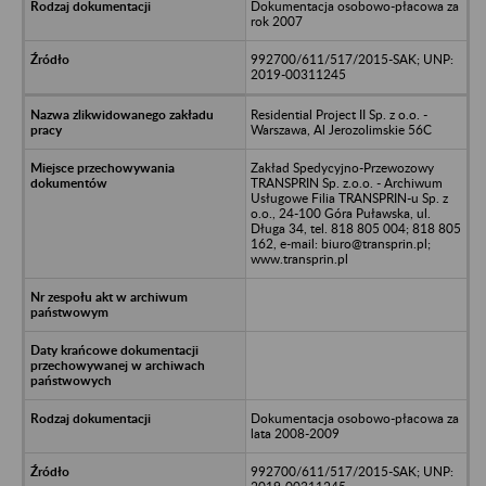
Dokumentacja osobowo-płacowa za
rok 2007
992700/611/517/2015-SAK; UNP:
2019-00311245
Residential Project II Sp. z o.o. -
Warszawa, Al Jerozolimskie 56C
Zakład Spedycyjno-Przewozowy
TRANSPRIN Sp. z.o.o. - Archiwum
Usługowe Filia TRANSPRIN-u Sp. z
o.o., 24-100 Góra Puławska, ul.
Długa 34, tel. 818 805 004; 818 805
162, e-mail: biuro@transprin.pl;
www.transprin.pl
Dokumentacja osobowo-płacowa za
lata 2008-2009
992700/611/517/2015-SAK; UNP: