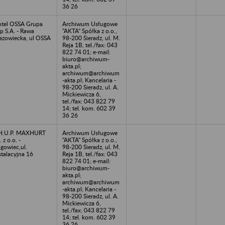
36 26
tel OSSA Grupa
Archiwum Usługowe
ip S.A. - Rawa
"AKTA" Spółka z o.o.,
zowiecka, ul OSSA
98-200 Sieradz, ul. M.
Reja 1B, tel./fax: 043
822 74 01; e-mail:
biuro@archiwum-
akta.pl;
archiwum@archiwum
-akta.pl; Kancelaria -
98-200 Sieradz, ul. A.
Mickiewicza 6,
tel./fax: 043 822 79
14; tel. kom. 602 39
36 26
H.U.P. MAXHURT
Archiwum Usługowe
. z o.o. -
"AKTA" Spółka z o.o.,
gowiec,ul.
98-200 Sieradz, ul. M.
stalacyjna 16
Reja 1B, tel./fax: 043
822 74 01; e-mail:
biuro@archiwum-
akta.pl;
archiwum@archiwum
-akta.pl; Kancelaria -
98-200 Sieradz, ul. A.
Mickiewicza 6,
tel./fax: 043 822 79
14; tel. kom. 602 39
36 26