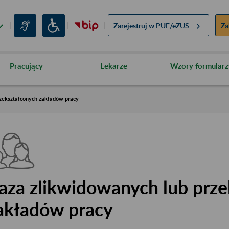
Zarejestruj w
PUE/eZUS
Za
Pracujący
Lekarze
Wzory formularz
zekształconych zakładów pracy
aza zlikwidowanych lub prze
akładów pracy