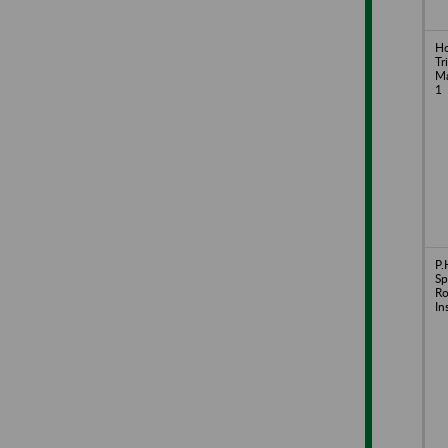
Ho
Tr
Ma
1
P.
Sp
Ro
In