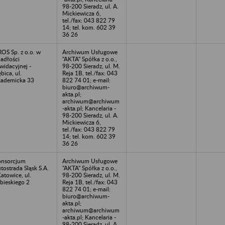
98-200 Sieradz, ul. A.
Mickiewicza 6,
tel./fax: 043 822 79
14; tel. kom. 602 39
36 26
OS Sp. z o.o. w
Archiwum Usługowe
adłości
"AKTA" Spółka z o.o.,
kwidacyjnej -
98-200 Sieradz, ul. M.
bica, ul.
Reja 1B, tel./fax: 043
ademicka 33
822 74 01; e-mail:
biuro@archiwum-
akta.pl;
archiwum@archiwum
-akta.pl; Kancelaria -
98-200 Sieradz, ul. A.
Mickiewicza 6,
tel./fax: 043 822 79
14; tel. kom. 602 39
36 26
nsorcjum
Archiwum Usługowe
tostrada Sląsk S.A.
"AKTA" Spółka z o.o.,
Katowice, ul.
98-200 Sieradz, ul. M.
bieskiego 2
Reja 1B, tel./fax: 043
822 74 01; e-mail:
biuro@archiwum-
akta.pl;
archiwum@archiwum
-akta.pl; Kancelaria -
98-200 Sieradz, ul. A.