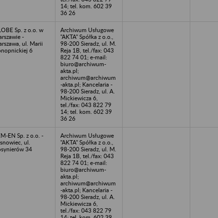
14; tel. kom. 602 39
36 26
OBE Sp. z o.o. w
Archiwum Usługowe
rszawie -
"AKTA" Spółka z o.o.,
rszawa, ul. Marii
98-200 Sieradz, ul. M.
nopnickiej 6
Reja 1B, tel./fax: 043
822 74 01; e-mail:
biuro@archiwum-
akta.pl;
archiwum@archiwum
-akta.pl; Kancelaria -
98-200 Sieradz, ul. A.
Mickiewicza 6,
tel./fax: 043 822 79
14; tel. kom. 602 39
36 26
M-EN Sp. z o.o. -
Archiwum Usługowe
snowiec, ul.
"AKTA" Spółka z o.o.,
synierów 34
98-200 Sieradz, ul. M.
Reja 1B, tel./fax: 043
822 74 01; e-mail:
biuro@archiwum-
akta.pl;
archiwum@archiwum
-akta.pl; Kancelaria -
98-200 Sieradz, ul. A.
Mickiewicza 6,
tel./fax: 043 822 79
14; tel. kom. 602 39