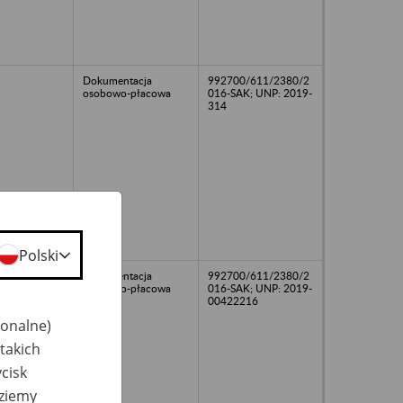
Dokumentacja
992700/611/2380/2
osobowo-płacowa
016-SAK; UNP: 2019-
314
Polski
Dokumentacja
992700/611/2380/2
osobowo-płacowa
016-SAK; UNP: 2019-
00422216
jonalne)
takich
cisk
dziemy