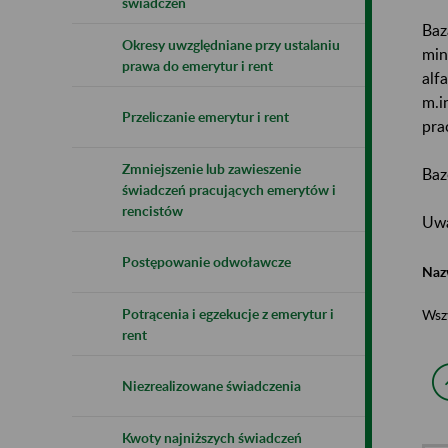
świadczeń
Baz
Okresy uwzględniane przy ustalaniu
min
prawa do emerytur i rent
alf
m.i
Przeliczanie emerytur i rent
pra
Zmniejszenie lub zawieszenie
Baz
świadczeń pracujących emerytów i
rencistów
Uwa
Postępowanie odwoławcze
Naz
Potrącenia i egzekucje z emerytur i
Wsz
rent
Niezrealizowane świadczenia
Kwoty najniższych świadczeń