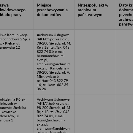
azwa
Miejsce
Nr zespołu akt w
Daty k
likwidowanego
przechowywania
archiwum
dokume
akładu pracy
dokumentów
państwowym
przech
archiw
państw
lska Komunikacja
Archiwum Usługowe
mochodowa 2 Sp. z
"AKTA" Spółka z o.o.,
o. - Kielce, ul.
98-200 Sieradz, ul. M.
arnowska 12
Reja 1B, tel./fax: 043
822 74 01; e-mail:
biuro@archiwum-
akta.pl;
archiwum@archiwum
-akta.pl; Kancelaria -
98-200 Sieradz, ul. A.
Mickiewicza 6,
tel./fax: 043 822 79
14; tel. kom. 602 39
36 26
ółdzielnia Kółek
Archiwum Usługowe
lniczych w
"AKTA" Spółka z o.o.,
atowie, Siedziba
98-200 Sieradz, ul. M.
lkowiecko -
Reja 1B, tel./fax: 043
leńczów, ul.
822 74 01; e-mail:
snowa 1
biuro@archiwum-
akta.pl;
archiwum@archiwum
-akta.pl; Kancelaria -