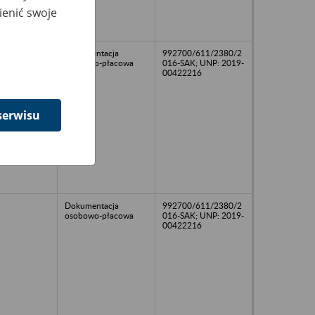
ienić swoje
Dokumentacja
992700/611/2380/2
osobowo-płacowa
016-SAK; UNP: 2019-
00422216
serwisu
Dokumentacja
992700/611/2380/2
osobowo-płacowa
016-SAK; UNP: 2019-
00422216