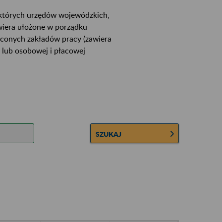
ektórych urzędów wojewódzkich,
wiera ułożone w porządku
łconych zakładów pracy (zawiera
 lub osobowej i płacowej
SZUKAJ