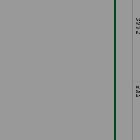
GL
Wa
Wa
Ko
RE
So
Ko