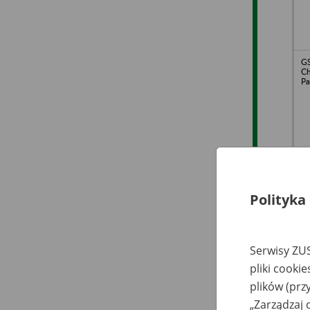
G
Ch
Pa
Polityka
DI
Pi
Ka
Serwisy ZUS
pliki cooki
plików (prz
„Zarządzaj 