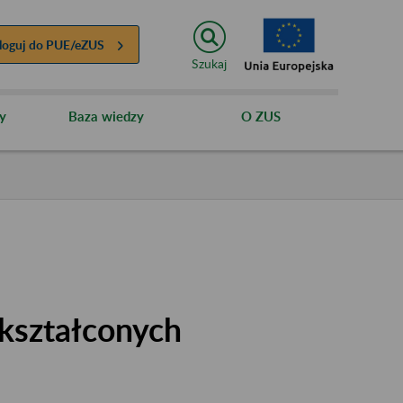
loguj do
PUE/eZUS
Szukaj
y
Baza wiedzy
O ZUS
kształconych