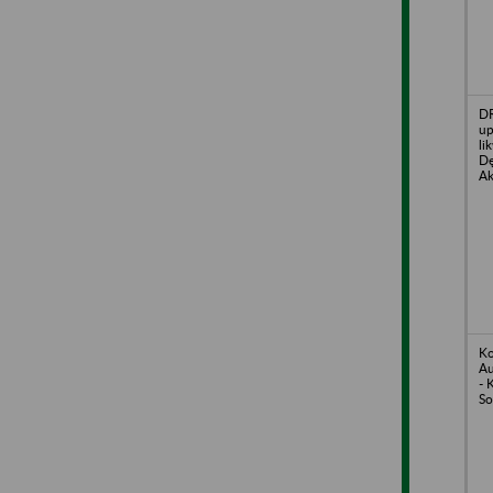
DR
up
li
Dę
Ak
Ko
Au
- 
So