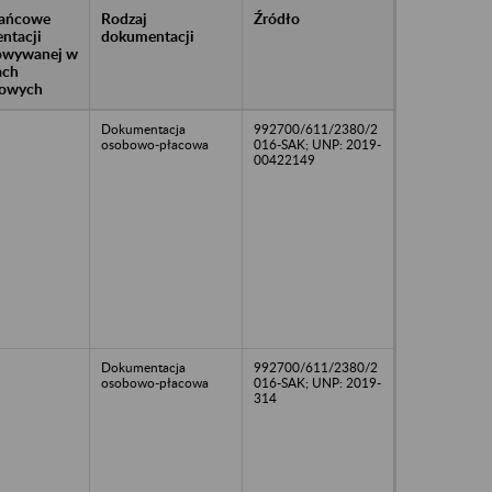
rańcowe
Rodzaj
Źródło
ntacji
dokumentacji
owywanej w
ach
owych
Dokumentacja
992700/611/2380/2
osobowo-płacowa
016-SAK; UNP: 2019-
00422149
Dokumentacja
992700/611/2380/2
osobowo-płacowa
016-SAK; UNP: 2019-
314