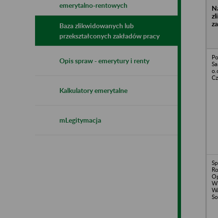
emerytalno-rentowych
N
z
z
Baza zlikwidowanych lub
przekształconych zakładów pracy
Po
Opis spraw - emerytury i renty
Sa
o.
Cz
Kalkulatory emerytalne
mLegitymacja
Sp
Ro
Op
Wi
Wa
So