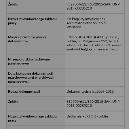
992700/611/960/2015-SAK; UNP:
2019-00285210
KV Projekty Inżynieryjne i
Architektoniczne Sp. z o.o. -
Warszawa
EMIKS SKŁADNICA AKT Sp. z o.o.,
Lublin, ul. Mełgiewska 152, tel. 81
749 65 60; fax 81 749 65 61; e-mail:
emiks-lublin@op.pl; www.emiks.pl
Dokumentacja z lat:2009-2016
992700/611/960/2015-SAK; UNP:
2019-00285210
Drukarnia PEKTOR - Lublin