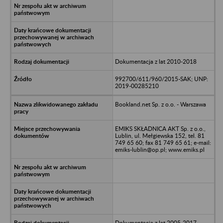
Dokumentacja z lat 2010-2018
992700/611/960/2015-SAK; UNP:
2019-00285210
Bookland.net Sp. z o.o. - Warszawa
EMIKS SKŁADNICA AKT Sp. z o.o.,
Lublin, ul. Mełgiewska 152, tel. 81
749 65 60; fax 81 749 65 61; e-mail:
emiks-lublin@op.pl; www.emiks.pl
Dokumentacja z lat 2005-2017