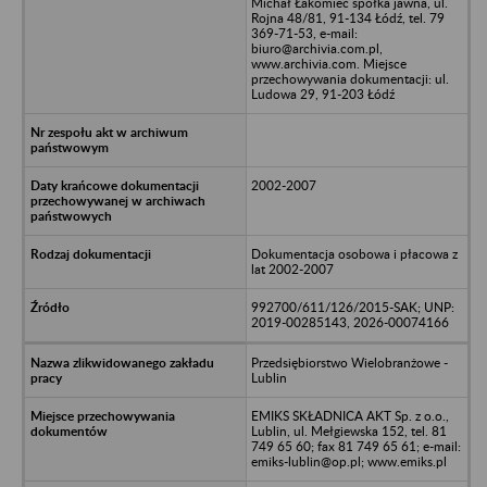
Michał Łakomiec spółka jawna, ul.
Rojna 48/81, 91-134 Łódź, tel. 79
369-71-53, e-mail:
biuro@archivia.com.pl,
www.archivia.com. Miejsce
przechowywania dokumentacji: ul.
Ludowa 29, 91-203 Łódź
2002-2007
Dokumentacja osobowa i płacowa z
lat 2002-2007
992700/611/126/2015-SAK; UNP:
2019-00285143, 2026-00074166
Przedsiębiorstwo Wielobranżowe -
Lublin
EMIKS SKŁADNICA AKT Sp. z o.o.,
Lublin, ul. Mełgiewska 152, tel. 81
749 65 60; fax 81 749 65 61; e-mail:
emiks-lublin@op.pl; www.emiks.pl