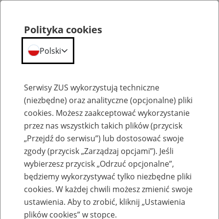
Polityka cookies
Polski
Menu
Szukaj
Serwisy ZUS wykorzystują techniczne
(niezbędne) oraz analityczne (opcjonalne) pliki
cookies. Możesz zaakceptować wykorzystanie
Emerytury
przez nas wszystkich takich plików (przycisk
„Przejdź do serwisu”) lub dostosować swoje
zgody (przycisk „Zarządzaj opcjami”). Jeśli
wybierzesz przycisk „Odrzuć opcjonalne”,
będziemy wykorzystywać tylko niezbędne pliki
Baza zlikwidowanych lub
cookies. W każdej chwili możesz zmienić swoje
przekształconych zakładów pracy
ustawienia. Aby to zrobić, kliknij „Ustawienia
plików cookies” w stopce.