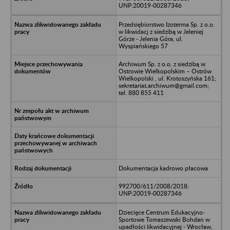
UNP:20019-00287346
Przedsiębiorstwo Izoterma Sp. z o.o.
w likwidacj z siedzibą w Jeleniej
Górze - Jelenia Góra, ul.
Wyspiańskiego 57
Archiwum Sp. z o.o. z siedzibą w
Ostrowie Wielkopolskim – Ostrów
Wielkopolski , ul. Krotoszyńska 161;
sekretariat.archiwum@gmail.com;
tel. 880 855 411
Dokumentacja kadrowo płacowa
992700/611/2008/2018;
UNP:20019-00287346
Dziecięce Centrum Edukacyjno-
Sportowe Tomaszewski Bohdan w
upadłości likwidacyjnej - Wrocław,