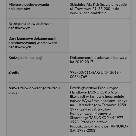
Składnica Akt KLE Sp. z o.o. w Jaśle,
ul. Towarowa 29; 38-200 Jasło
www.skladnicaaktkle.pl
Dokumentacja osobowo-płacowa z
lat 2010-2017
992700/611/SAK; UNP: 2019 -
00364769
Przedsiębiorstwo Produkcyjno-
Handlowe TARNOKOP S.A. w
likwidacji w Tarnowie (poprzednie
nazwy: Wytwórnia obcasów i kopyt
im. J. Krasickiego w Tarnowie 1958-
1977; Zakłady Artykułów
Pomocniczych Przemysłu
Skórzanego TARNOKOP od 1977-
1993; Przedsiębiorstwo
Produkcyjno-Handlowe TARNOKOP
S.A. 1993-2008)