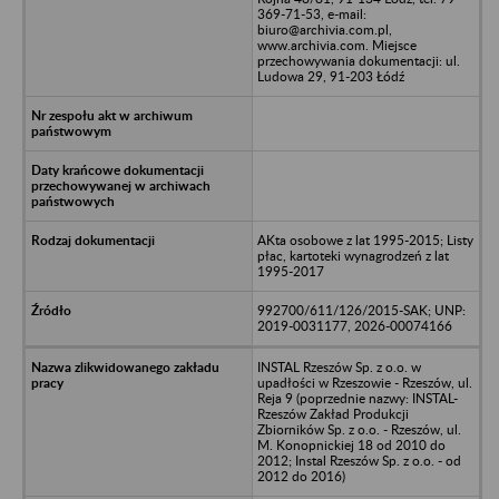
369-71-53, e-mail:
biuro@archivia.com.pl,
www.archivia.com. Miejsce
przechowywania dokumentacji: ul.
Ludowa 29, 91-203 Łódź
AKta osobowe z lat 1995-2015; Listy
płac, kartoteki wynagrodzeń z lat
1995-2017
992700/611/126/2015-SAK; UNP:
2019-0031177, 2026-00074166
INSTAL Rzeszów Sp. z o.o. w
upadłości w Rzeszowie - Rzeszów, ul.
Reja 9 (poprzednie nazwy: INSTAL-
Rzeszów Zakład Produkcji
Zbiorników Sp. z o.o. - Rzeszów, ul.
M. Konopnickiej 18 od 2010 do
2012; Instal Rzeszów Sp. z o.o. - od
2012 do 2016)