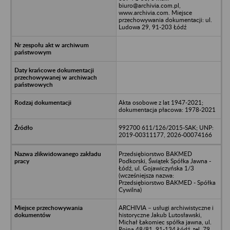
biuro@archivia.com.pl,
www.archivia.com. Miejsce
przechowywania dokumentacji: ul.
Ludowa 29, 91-203 Łódź
Akta osobowe z lat 1947-2021;
dokumentacja płacowa: 1978-2021
992700 611/126/2015-SAK; UNP:
2019-00311177, 2026-00074166
Przedsiębiorstwo BAKMED
Podkorski, Świątek Spółka Jawna -
Łódź, ul. Gojawiczyńska 1/3
(wcześniejsza nazwa:
Przedsiębiorstwo BAKMED - Spółka
Cywilna)
ARCHIVIA – usługi archiwistyczne i
historyczne Jakub Lutosławski,
Michał Łakomiec spółka jawna, ul.
Rojna 48/81, 91-134 Łódź, tel. 79