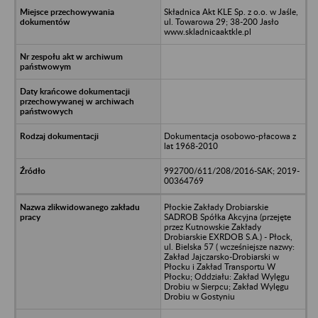
Składnica Akt KLE Sp. z o.o. w Jaśle,
ul. Towarowa 29; 38-200 Jasło
www.skladnicaaktkle.pl
Dokumentacja osobowo-płacowa z
lat 1968-2010
992700/611/208/2016-SAK; 2019-
00364769
Płockie Zakłady Drobiarskie
SADROB Spółka Akcyjna (przejęte
przez Kutnowskie Zakłady
Drobiarskie EXRDOB S.A.) - Płock,
ul. Bielska 57 ( wcześniejsze nazwy:
Zakład Jajczarsko-Drobiarski w
Płocku i Zakład Transportu W
Płocku; Oddziału: Zakład Wylęgu
Drobiu w Sierpcu; Zakład Wylęgu
Drobiu w Gostyniu