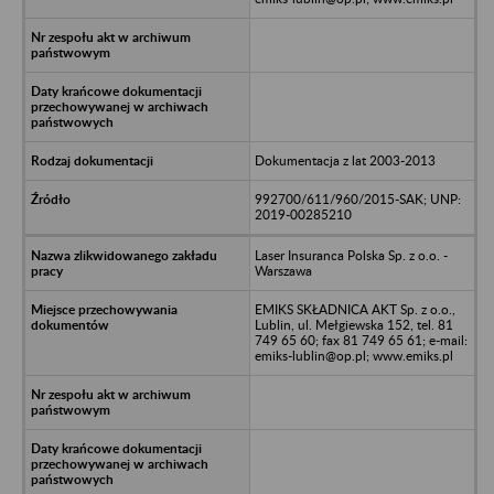
Dokumentacja z lat 2003-2013
992700/611/960/2015-SAK; UNP:
2019-00285210
Laser Insuranca Polska Sp. z o.o. -
Warszawa
EMIKS SKŁADNICA AKT Sp. z o.o.,
Lublin, ul. Mełgiewska 152, tel. 81
749 65 60; fax 81 749 65 61; e-mail:
emiks-lublin@op.pl; www.emiks.pl