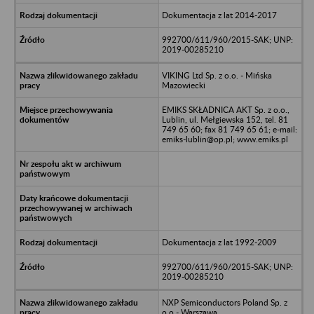
Dokumentacja z lat 2014-2017
992700/611/960/2015-SAK; UNP:
2019-00285210
VIKING Ltd Sp. z o.o. - Mińska
Mazowiecki
EMIKS SKŁADNICA AKT Sp. z o.o.,
Lublin, ul. Mełgiewska 152, tel. 81
749 65 60; fax 81 749 65 61; e-mail:
emiks-lublin@op.pl; www.emiks.pl
Dokumentacja z lat 1992-2009
992700/611/960/2015-SAK; UNP:
2019-00285210
NXP Semiconductors Poland Sp. z
o.o - Warszawa