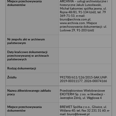
ARCHIVIA – usługi archiwistyczne i
historyczne Jakub Lutosławski,
Michał Łakomiec spółka jawna, ul.
Rojna 48/81, 91-134 Łódź, tel. 79
369-71-53, e-mail:
biuro@archivia.com.pl,
www.archivia.com. Miejsce
przechowywania dokumentacji: ul.
Ludowa 29, 91-203 Łódź
992700/611/126/2015-SAK;UNP:
2019-00311177, 2026-00074166
Przedsiębiorstwo Wielobranżowe
EKOTERM Sp. z oo. w likwidacji -
Jastrzębie Zdrój, ul. Węglowa 4
BREWET Spółka z o.o., Gliwice, ul.
Wiślana 40; tel./fax 32 231 31 60; e-
mail: biuro@brewet.pl