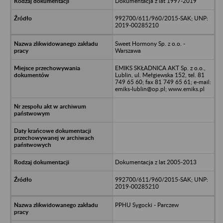
Dokumentacja z lat 1997-2019
992700/611/960/2015-SAK; UNP:
2019-00285210
Sweet Hormony Sp. z o.o. -
Warszawa
EMIKS SKŁADNICA AKT Sp. z o.o.,
Lublin, ul. Mełgiewska 152, tel. 81
749 65 60; fax 81 749 65 61; e-mail:
emiks-lublin@op.pl; www.emiks.pl
Dokumentacja z lat 2005-2013
992700/611/960/2015-SAK; UNP:
2019-00285210
PPHU Sygocki - Parczew