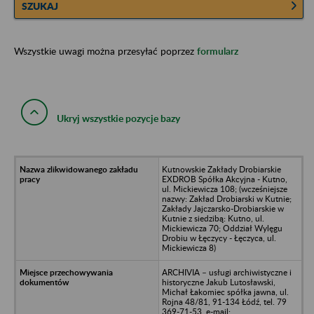
SZUKAJ
Wszystkie uwagi można przesyłać poprzez
formularz
Ukryj wszystkie pozycje bazy
Kutnowskie Zakłady Drobiarskie
EXDROB Spółka Akcyjna - Kutno,
ul. Mickiewicza 108; (wcześniejsze
nazwy: Zakład Drobiarski w Kutnie;
Zakłady Jajczarsko-Drobiarskie w
Kutnie z siedzibą: Kutno, ul.
Mickiewicza 70; Oddział Wylęgu
Drobiu w Łęczycy - Łęczyca, ul.
Mickiewicza 8)
ARCHIVIA – usługi archiwistyczne i
historyczne Jakub Lutosławski,
Michał Łakomiec spółka jawna, ul.
Rojna 48/81, 91-134 Łódź, tel. 79
369-71-53, e-mail: