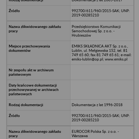
992700/611/960/2015-SAK; UNP:
2019-00285210
Przedsiębiorstwo Komunikacji
Samochodowej Sp. z o.o. -
Hrubieszów
EMIKS SKŁADNICA AKT Sp. z o.o.,
Lublin, ul. Mełgiewska 152, tel. 81
749 65 60; fax 81 749 65 61; e-mail:
emiks-lublin@op.pl; www.emiks.pl
Dokumentacja z lat 1996-2018
992700/611/960/2015-SAK; UNP:
2019-00285210
EUROCOR Polska Sp. z o.o. -
Warszawa