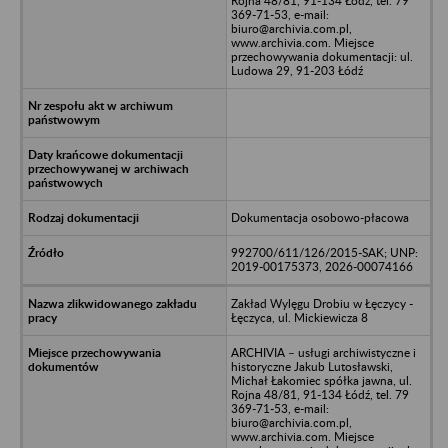
Rojna 48/81, 91-134 Łódź, tel. 79
369-71-53, e-mail:
biuro@archivia.com.pl,
www.archivia.com. Miejsce
przechowywania dokumentacji: ul.
Ludowa 29, 91-203 Łódź
Dokumentacja osobowo-płacowa
992700/611/126/2015-SAK; UNP:
2019-00175373, 2026-00074166
Zakład Wylęgu Drobiu w Łęczycy -
Łęczyca, ul. Mickiewicza 8
ARCHIVIA – usługi archiwistyczne i
historyczne Jakub Lutosławski,
Michał Łakomiec spółka jawna, ul.
Rojna 48/81, 91-134 Łódź, tel. 79
369-71-53, e-mail:
biuro@archivia.com.pl,
www.archivia.com. Miejsce