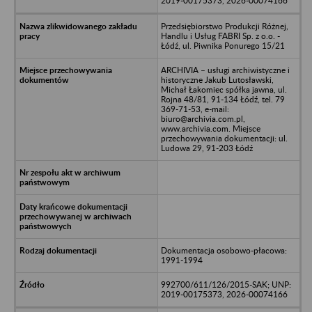
2019-00175373, 2026-00074166
Przedsiębiorstwo Produkcji Różnej,
Handlu i Usług FABRI Sp. z o.o. -
Łódź, ul. Piwnika Ponurego 15/21
ARCHIVIA – usługi archiwistyczne i
historyczne Jakub Lutosławski,
Michał Łakomiec spółka jawna, ul.
Rojna 48/81, 91-134 Łódź, tel. 79
369-71-53, e-mail:
biuro@archivia.com.pl,
www.archivia.com. Miejsce
przechowywania dokumentacji: ul.
Ludowa 29, 91-203 Łódź
Dokumentacja osobowo-płacowa:
1991-1994
992700/611/126/2015-SAK; UNP:
2019-00175373, 2026-00074166