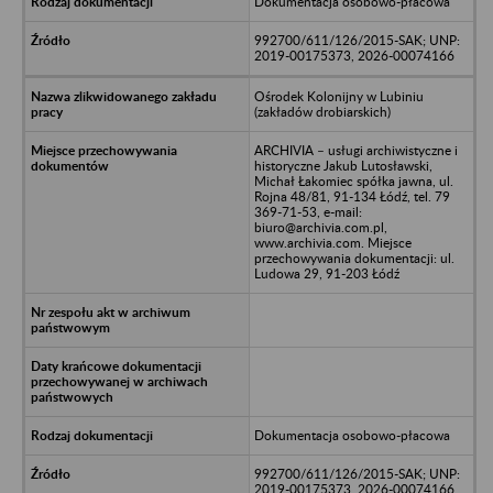
Dokumentacja osobowo-płacowa
992700/611/126/2015-SAK; UNP:
2019-00175373, 2026-00074166
Ośrodek Kolonijny w Lubiniu
(zakładów drobiarskich)
ARCHIVIA – usługi archiwistyczne i
historyczne Jakub Lutosławski,
Michał Łakomiec spółka jawna, ul.
Rojna 48/81, 91-134 Łódź, tel. 79
369-71-53, e-mail:
biuro@archivia.com.pl,
www.archivia.com. Miejsce
przechowywania dokumentacji: ul.
Ludowa 29, 91-203 Łódź
Dokumentacja osobowo-płacowa
992700/611/126/2015-SAK; UNP:
2019-00175373, 2026-00074166