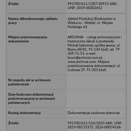
992700/611/1307/20915-SAK;
UNP: 2019-00202652
Zakład Produkcji Biszkoptów w
Wieluniu - Wieleń, ul. Wojska
Polskiego 63
ARCHIVIA – usługi archiwistyczne i
historyczne Jakub Lutosławski,
Michał Łakomiec spółka jawna, ul.
Rojna 48/81, 91-134 Łódź, tel. 79
369-71-53, e-mail:
biuro@archivia.com.pl,
www.archivia.com. Miejsce
przechowywania dokumentacji: ul.
Ludowa 29, 91-203 Łódź
Dokumentacja osobowo-płacowa
992700/611/126/2015-SAK; UNP:
2019-00175373, 2026-00074166