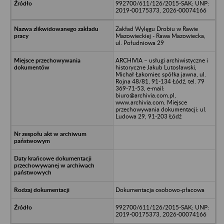
992700/611/126/2015-SAK; UNP:
2019-00175373, 2026-00074166
Zakład Wylęgu Drobiu w Rawie
Mazowieckiej - Rawa Mazowiecka,
ul. Południowa 29
ARCHIVIA – usługi archiwistyczne i
historyczne Jakub Lutosławski,
Michał Łakomiec spółka jawna, ul.
Rojna 48/81, 91-134 Łódź, tel. 79
369-71-53, e-mail:
biuro@archivia.com.pl,
www.archivia.com. Miejsce
przechowywania dokumentacji: ul.
Ludowa 29, 91-203 Łódź
Dokumentacja osobowo-płacowa
992700/611/126/2015-SAK; UNP:
2019-00175373, 2026-00074166