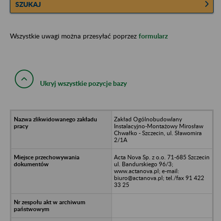
SZUKAJ
Wszystkie uwagi można przesyłać poprzez
formularz
Ukryj wszystkie pozycje bazy
Zakład Ogólnobudowlany
Instalacyjno-Montażowy Mirosław
Chwałko - Szczecin, ul. Sławomira
2/1A
Acta Nova Sp. z o.o. 71-685 Szczecin
ul. Bandurskiego 96/3;
www.actanova.pl; e-mail:
biuro@actanova.pl; tel./fax 91 422
33 25