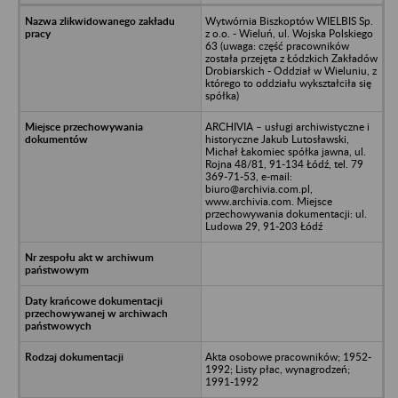
Wytwórnia Biszkoptów WIELBIS Sp.
z o.o. - Wieluń, ul. Wojska Polskiego
63 (uwaga: część pracowników
została przejęta z Łódzkich Zakładów
Drobiarskich - Oddział w Wieluniu, z
którego to oddziału wykształciła się
spółka)
ARCHIVIA – usługi archiwistyczne i
historyczne Jakub Lutosławski,
Michał Łakomiec spółka jawna, ul.
Rojna 48/81, 91-134 Łódź, tel. 79
369-71-53, e-mail:
biuro@archivia.com.pl,
www.archivia.com. Miejsce
przechowywania dokumentacji: ul.
Ludowa 29, 91-203 Łódź
Akta osobowe pracowników; 1952-
1992; Listy płac, wynagrodzeń;
1991-1992