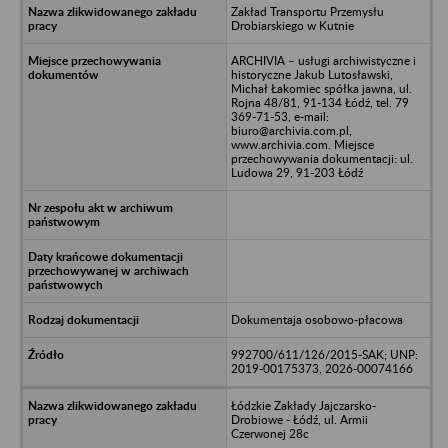
Zakład Transportu Przemysłu
Drobiarskiego w Kutnie
ARCHIVIA – usługi archiwistyczne i
historyczne Jakub Lutosławski,
Michał Łakomiec spółka jawna, ul.
Rojna 48/81, 91-134 Łódź, tel. 79
369-71-53, e-mail:
biuro@archivia.com.pl,
www.archivia.com. Miejsce
przechowywania dokumentacji: ul.
Ludowa 29, 91-203 Łódź
Dokumentaja osobowo-płacowa
992700/611/126/2015-SAK; UNP:
2019-00175373, 2026-00074166
Łódzkie Zakłady Jajczarsko-
Drobiowe - Łódź, ul. Armii
Czerwonej 28c