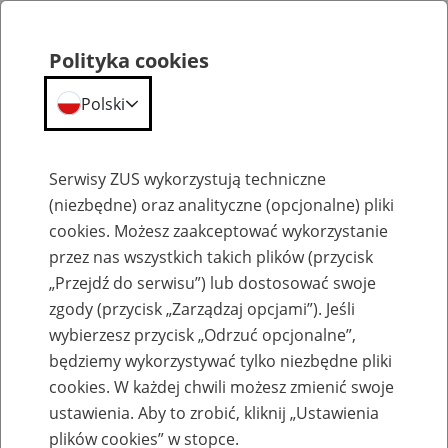
Polityka cookies
Polski
Menu
Szukaj
Serwisy ZUS wykorzystują techniczne
(niezbędne) oraz analityczne (opcjonalne) pliki
cookies. Możesz zaakceptować wykorzystanie
Emerytury
przez nas wszystkich takich plików (przycisk
„Przejdź do serwisu”) lub dostosować swoje
zgody (przycisk „Zarządzaj opcjami”). Jeśli
wybierzesz przycisk „Odrzuć opcjonalne”,
będziemy wykorzystywać tylko niezbędne pliki
Baza zlikwidowanych lub
cookies. W każdej chwili możesz zmienić swoje
przekształconych zakładów pracy
ustawienia. Aby to zrobić, kliknij „Ustawienia
plików cookies” w stopce.