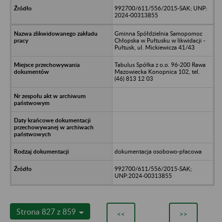
992700/611/556/2015-SAK; UNP:
2024-00313855
Gminna Spółdzielnia Samopomoc
Chłopska w Pułtusku w likwidacji -
Pułtusk, ul. Mickiewicza 41/43
Tabulus Spółka z o.o. 96-200 Rawa
Mazowiecka Konopnica 102, tel.
(46) 813 12 03
dokumentacja osobowo-płacowa
992700/611/556/2015-SAK;
UNP:2024-00313855
Strona 827 z 859
<<
>>