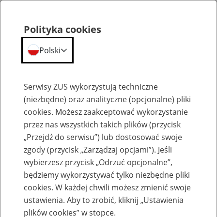
Polityka cookies
Polski
Menu
Szukaj
Serwisy ZUS wykorzystują techniczne
(niezbędne) oraz analityczne (opcjonalne) pliki
cookies. Możesz zaakceptować wykorzystanie
Emerytury
przez nas wszystkich takich plików (przycisk
„Przejdź do serwisu”) lub dostosować swoje
zgody (przycisk „Zarządzaj opcjami”). Jeśli
wybierzesz przycisk „Odrzuć opcjonalne”,
będziemy wykorzystywać tylko niezbędne pliki
Baza zlikwidowanych lub
cookies. W każdej chwili możesz zmienić swoje
przekształconych zakładów pracy
ustawienia. Aby to zrobić, kliknij „Ustawienia
plików cookies” w stopce.