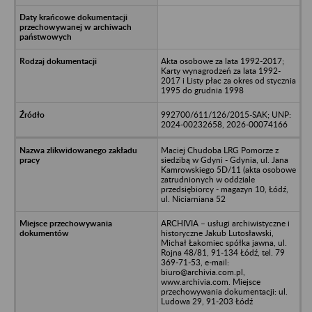
Akta osobowe za lata 1992-2017;
Karty wynagrodzeń za lata 1992-
2017 i Listy płac za okres od stycznia
1995 do grudnia 1998
992700/611/126/2015-SAK; UNP:
2024-00232658, 2026-00074166
Maciej Chudoba LRG Pomorze z
siedzibą w Gdyni - Gdynia, ul. Jana
Kamrowskiego 5D/11 (akta osobowe
zatrudnionych w oddziale
przedsiębiorcy - magazyn 10, Łódź,
ul. Niciarniana 52
ARCHIVIA – usługi archiwistyczne i
historyczne Jakub Lutosławski,
Michał Łakomiec spółka jawna, ul.
Rojna 48/81, 91-134 Łódź, tel. 79
369-71-53, e-mail:
biuro@archivia.com.pl,
www.archivia.com. Miejsce
przechowywania dokumentacji: ul.
Ludowa 29, 91-203 Łódź