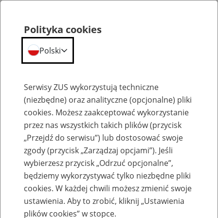
Polityka cookies
Polski
Menu
Szukaj
Serwisy ZUS wykorzystują techniczne
(niezbędne) oraz analityczne (opcjonalne) pliki
cookies. Możesz zaakceptować wykorzystanie
Emerytury
przez nas wszystkich takich plików (przycisk
„Przejdź do serwisu”) lub dostosować swoje
zgody (przycisk „Zarządzaj opcjami”). Jeśli
wybierzesz przycisk „Odrzuć opcjonalne”,
będziemy wykorzystywać tylko niezbędne pliki
Baza zlikwidowanych lub
cookies. W każdej chwili możesz zmienić swoje
przekształconych zakładów pracy
ustawienia. Aby to zrobić, kliknij „Ustawienia
plików cookies” w stopce.