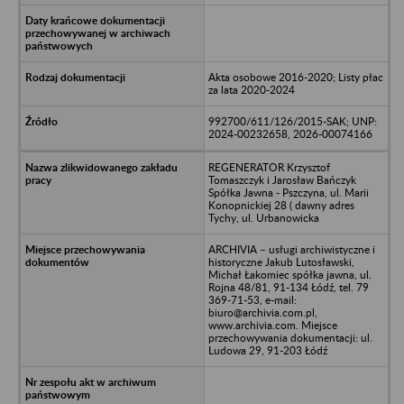
Akta osobowe 2016-2020; Listy płac
za lata 2020-2024
992700/611/126/2015-SAK; UNP:
2024-00232658, 2026-00074166
REGENERATOR Krzysztof
Tomaszczyk i Jarosław Bańczyk
Spółka Jawna - Pszczyna, ul. Marii
Konopnickiej 28 ( dawny adres
Tychy, ul. Urbanowicka
ARCHIVIA – usługi archiwistyczne i
historyczne Jakub Lutosławski,
Michał Łakomiec spółka jawna, ul.
Rojna 48/81, 91-134 Łódź, tel. 79
369-71-53, e-mail:
biuro@archivia.com.pl,
www.archivia.com. Miejsce
przechowywania dokumentacji: ul.
Ludowa 29, 91-203 Łódź