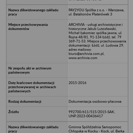
PAY2YOU Spółka z o.o. - Warszawa,
ul. Batalionów Platerówek 3
ARCHIVIA - usługi archiwistyczne i
historyczne Jakub Lutosławski,
Michał Łakomiec spółka jawna, ul.
Rojna 48/81, 91-134 Łódź, tel. 79
369-71-53. Miejsce przechowywania
dokumentacji: Łódź, ul. Ludowa 29,
adres mailowy:
biuro@archivia.com.pl,
www.archivia.com
2015-2016
Dokumentacja osobowo-płacowa
992700/611/515/2015-SAK;
UNP:2023-00436417
Gminna Spółdzielnia Samopomoc
Chłopska w Kocku - Kock, ul. Berka