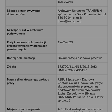
Joselewicza
Archiwum Usługowe TRANSPRIN
spółka z o.o. - Góra Puławska, tel. 81
880 50 04; e-mail:
biuro@transprin.pl
1969-2023
Dokumentacja osobowo-płacowa
992700/611/515/2015-SAK;
UNP:2023-00436417
REBUS Sp. z o.o. - Dąbrowa
Chotomska, ul. Lipowa 36D (część
akt pracowników przejętych na
podstawie transferu: Wojewódzki
Szpital Zespolony w Elblagu;
DUSSMAN Polska sp. z o.o.; Elotex
sp. z o.o.)
ARCHIVIA -usługi archiwistyczne i