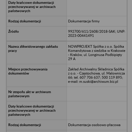
Dokumentacja firmy
992700/611/2608/2018-SAK; UNP:
2023-00441491
NOWPROJEKT Spółka z o.o. Spólka
Komandytowa z siedziba w Krakowie
- Kraków, ul. Longinusa Podbipięty
29 A
Zakład Archiwalny Składnica Spółka
z o.o. - Częstochowa, ul. Malownicza
66; tel. 607 706 637; 500 119 895;
e-mail: m.suski@archiwum.biz.pl
Dokumentacja osobowo-płacowa