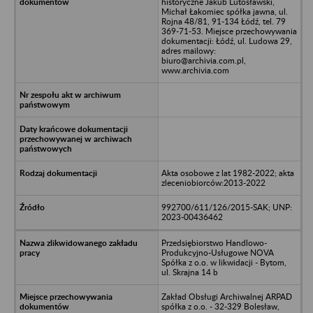
historyczne Jakub Lutosławski,
Michał Łakomiec spółka jawna, ul.
Rojna 48/81, 91-134 Łódź, tel. 79
369-71-53. Miejsce przechowywania
dokumentacji: Łódź, ul. Ludowa 29,
adres mailowy:
biuro@archivia.com.pl,
www.archivia.com
Akta osobowe z lat 1982-2022; akta
zleceniobiorców:2013-2022
992700/611/126/2015-SAK; UNP:
2023-00436462
Przedsiębiorstwo Handlowo-
Produkcyjno-Usługowe NOVA
Spółka z o.o. w likwidacji - Bytom,
ul. Skrajna 14 b
Zakład Obsługi Archiwalnej ARPAD
spółka z o.o. - 32-329 Bolesław,