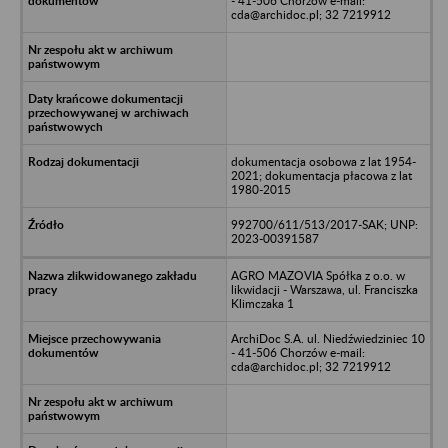
- 41-506 Chorzów e-mail:
cda@archidoc.pl; 32 7219912
dokumentacja osobowa z lat 1954-
2021; dokumentacja płacowa z lat
1980-2015
992700/611/513/2017-SAK; UNP:
2023-00391587
AGRO MAZOVIA Spółka z o.o. w
likwidacji - Warszawa, ul. Franciszka
Klimczaka 1
ArchiDoc S.A. ul. Niedźwiedziniec 10
- 41-506 Chorzów e-mail:
cda@archidoc.pl; 32 7219912