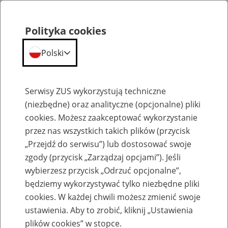
Polityka cookies
Polski
Menu
Szukaj
Serwisy ZUS wykorzystują techniczne
(niezbędne) oraz analityczne (opcjonalne) pliki
cookies. Możesz zaakceptować wykorzystanie
Emerytury
przez nas wszystkich takich plików (przycisk
„Przejdź do serwisu”) lub dostosować swoje
zgody (przycisk „Zarządzaj opcjami”). Jeśli
wybierzesz przycisk „Odrzuć opcjonalne”,
będziemy wykorzystywać tylko niezbędne pliki
Baza zlikwidowanych lub
cookies. W każdej chwili możesz zmienić swoje
przekształconych zakładów pracy
ustawienia. Aby to zrobić, kliknij „Ustawienia
plików cookies” w stopce.