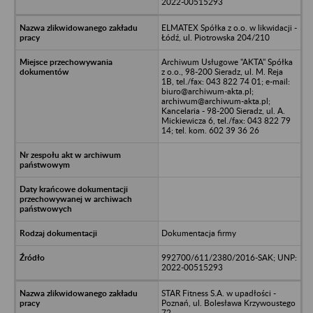
2022-00515293
ELMATEX Spółka z o.o. w likwidacji -
Łódź, ul. Piotrowska 204/210
Archiwum Usługowe "AKTA" Spółka
z o.o., 98-200 Sieradz, ul. M. Reja
1B, tel./fax: 043 822 74 01; e-mail:
biuro@archiwum-akta.pl;
archiwum@archiwum-akta.pl;
Kancelaria - 98-200 Sieradz, ul. A.
Mickiewicza 6, tel./fax: 043 822 79
14; tel. kom. 602 39 36 26
Dokumentacja firmy
992700/611/2380/2016-SAK; UNP:
2022-00515293
STAR Fitness S.A. w upadłości -
Poznań, ul. Bolesława Krzywoustego
72