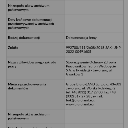
Dokumentacja firmy
992700/611/2608/2018-SAK; UNP:
2022-00491605
Stowarzyszenie Ochrony Zdrowia
Pracowników Tauron Wydobycie
S.A. w likwidacji - Jaworzno, ul.
Gwarków 1
Grupa Biuro-LAND Sp. z o.o. 43-603
Jaworzno, ul. Wojska Polskiego 2F;
tel. +48 (032) 317 27 00; fax +48
(032) 317 27 28 ; e-mail:
bok@biuroland.eu;
www.biuroland.eu