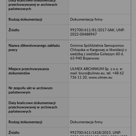
Dokumentacja firmy
992700/611/81/2017-SAK; UNP:
2022-00488947
Gminna Spółdzielnia Samopomoc
Chłopska w Kargowej w likwidacji z
siedzibą z siedziba Gołaszyn 60 d,
63-940 Bojanowo
ULMEX ARCHIWUM Sp. z o.o. e-
mail: biuro@ulmex.eu, tel. +48 62
736 11 20, www.ulmex.eu
Dokumentacja firmy
992700/611/1418/2015, UNP: