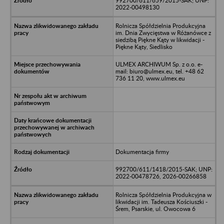
992700/611/659/2015-SAK; UNP:
2022-00498130
Rolnicza Spółdzielnia Produkcyjna
im. Dnia Zwycięstwa w Różanówce z
siedzibą Piękne Kąty w likwidacji -
Piękne Kąty, Siedlisko
ULMEX ARCHIWUM Sp. z o.o. e-
mail: biuro@ulmex.eu, tel. +48 62
736 11 20, www.ulmex.eu
Dokumentacja firmy
992700/611/1418/2015-SAK; UNP:
2022-00478726, 2026-00266858
Rolnicza Spółdzielnia Produkcyjna w
likwidacji im. Tadeusza Kościuszki -
Śrem, Psarskie, ul. Owocowa 6