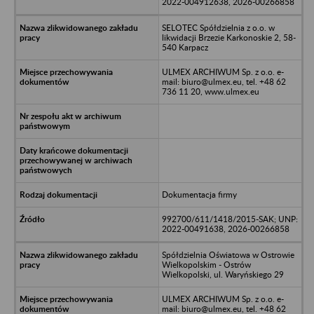
2022-004912638, 2026-00266858
SELOTEC Spółdzielnia z o.o. w
likwidacji Brzezie Karkonoskie 2, 58-
540 Karpacz
ULMEX ARCHIWUM Sp. z o.o. e-
mail: biuro@ulmex.eu, tel. +48 62
736 11 20, www.ulmex.eu
Dokumentacja firmy
992700/611/1418/2015-SAK; UNP:
2022-00491638, 2026-00266858
Spółdzielnia Oświatowa w Ostrowie
Wielkopolskim - Ostrów
Wielkopolski, ul. Waryńskiego 29
ULMEX ARCHIWUM Sp. z o.o. e-
mail: biuro@ulmex.eu, tel. +48 62