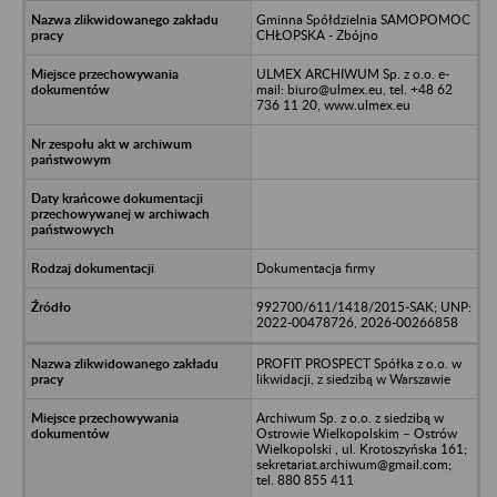
Gminna Spółdzielnia SAMOPOMOC
CHŁOPSKA - Zbójno
ULMEX ARCHIWUM Sp. z o.o. e-
mail: biuro@ulmex.eu, tel. +48 62
736 11 20, www.ulmex.eu
Dokumentacja firmy
992700/611/1418/2015-SAK; UNP:
2022-00478726, 2026-00266858
PROFIT PROSPECT Spółka z o.o. w
likwidacji, z siedzibą w Warszawie
Archiwum Sp. z o.o. z siedzibą w
Ostrowie Wielkopolskim – Ostrów
Wielkopolski , ul. Krotoszyńska 161;
sekretariat.archiwum@gmail.com;
tel. 880 855 411