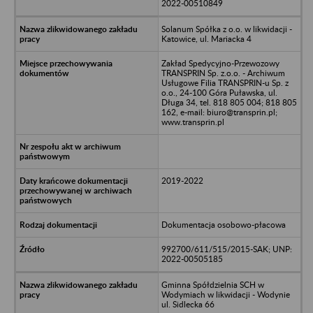
2022-00510849
Solanum Spółka z o.o. w likwidacji -
Katowice, ul. Mariacka 4
Zakład Spedycyjno-Przewozowy
TRANSPRIN Sp. z.o.o. - Archiwum
Usługowe Filia TRANSPRIN-u Sp. z
o.o., 24-100 Góra Puławska, ul.
Długa 34, tel. 818 805 004; 818 805
162, e-mail: biuro@transprin.pl;
www.transprin.pl
2019-2022
Dokumentacja osobowo-płacowa
992700/611/515/2015-SAK; UNP:
2022-00505185
Gminna Spółdzielnia SCH w
Wodymiach w likwidacji - Wodynie
ul. Sidlecka 66