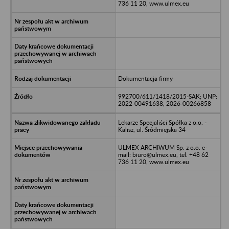
736 11 20, www.ulmex.eu
Dokumentacja firmy
992700/611/1418/2015-SAK; UNP:
2022-00491638, 2026-00266858
Lekarze Specjaliści Spółka z o.o. -
Kalisz, ul. Śródmiejska 34
ULMEX ARCHIWUM Sp. z o.o. e-
mail: biuro@ulmex.eu, tel. +48 62
736 11 20, www.ulmex.eu