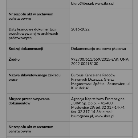
biuro@ibra.pl; www.ibra.pl
2016-2022
Dokumentacja osobowo-płacowa
992700/611/659/2015-SAK; UNP:
2022-00498130
Euroius Kancelaria Radców
Prawnych Drząszcz, Giersz,
Magaczewski Spółka - Sosnowiec, ul.
Kukułek 41
Agencja Kapitałowo-Promocyjna
„IBRA” Sp. z o.o. – 41-400
Mysłowice 29; tel. 32 317-14-74,
fax. 32 317-14-86; e-mail:
biuro@ibra.pl; www.ibra.pl