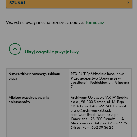
SZUKAJ
Wszystkie uwagi można przesyłać poprzez
formularz
Ukryj wszystkie pozycje bazy
REX BUT Spółdzielnia Inwalidów
Przedsiębiorstwo Obuwnicze w
upadłości - Poddębice, ul. Północna
7
Archiwum Usługowe "AKTA" Spółka
z o.o., 98-200 Sieradz, ul. M. Reja
1B, tel./fax: 043 822 74 01; e-mail:
biuro@archiwum-akta.pl;
archiwum@archiwum-akta.pl;
Kancelaria - 98-200 Sieradz, ul. A.
Mickiewicza 6, tel./fax: 043 822 79
14; tel. kom. 602 39 36 26