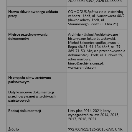
2022-00515357, 2026-00266858
COMODUS Spółka z o.o. z siedzibą
w Łodzi - Łódź, ul. Narutowicza 40/2
(dawne adresy: Łódź, ul.
Słomińskiego i Łódź, ul. Orla 21)
Archivia - Usługi Archiwistyczne i
historyczne Jakub Lutosławski,
Michał Łakomiec spółka jawna, ul.
Rojna 48/81, 91-134 Łódź, tel. 79
369-71-53. Miejsce przechowywania
dokumentacji: Łódź, ul. Ludowa 29,
adres mailowy:
biuro@archivia.com.pl,
www.archivia.com
Listy plac 2014-2021; karty
wynagrodzeń za lata 2014, 2015,
2017, 2018, 2021
992700/611/126/2015-SAK; UNP: