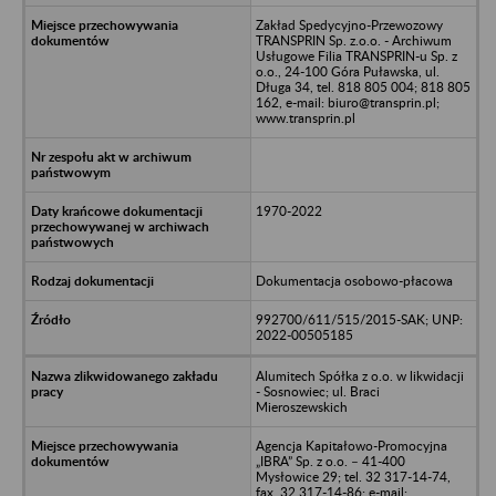
Zakład Spedycyjno-Przewozowy
TRANSPRIN Sp. z.o.o. - Archiwum
Usługowe Filia TRANSPRIN-u Sp. z
o.o., 24-100 Góra Puławska, ul.
Długa 34, tel. 818 805 004; 818 805
162, e-mail: biuro@transprin.pl;
www.transprin.pl
1970-2022
Dokumentacja osobowo-płacowa
992700/611/515/2015-SAK; UNP:
2022-00505185
Alumitech Spółka z o.o. w likwidacji
- Sosnowiec; ul. Braci
Mieroszewskich
Agencja Kapitałowo-Promocyjna
„IBRA” Sp. z o.o. – 41-400
Mysłowice 29; tel. 32 317-14-74,
fax. 32 317-14-86; e-mail: