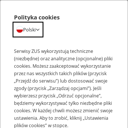
Polityka cookies
Polski
Menu
Szukaj
Serwisy ZUS wykorzystują techniczne
(niezbędne) oraz analityczne (opcjonalne) pliki
cookies. Możesz zaakceptować wykorzystanie
Emerytury
przez nas wszystkich takich plików (przycisk
„Przejdź do serwisu”) lub dostosować swoje
zgody (przycisk „Zarządzaj opcjami”). Jeśli
wybierzesz przycisk „Odrzuć opcjonalne”,
będziemy wykorzystywać tylko niezbędne pliki
Baza zlikwidowanych lub
cookies. W każdej chwili możesz zmienić swoje
przekształconych zakładów pracy
ustawienia. Aby to zrobić, kliknij „Ustawienia
plików cookies” w stopce.