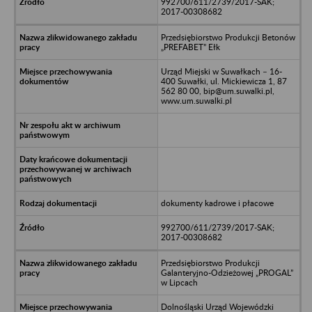
992700/611/2739/2017-SAK;
2017-00308682
Przedsiębiorstwo Produkcji Betonów
„PREFABET” Ełk
Urząd Miejski w Suwałkach – 16-
400 Suwałki, ul. Mickiewicza 1, 87
562 80 00, bip@um.suwalki.pl,
www.um.suwalki.pl
dokumenty kadrowe i płacowe
992700/611/2739/2017-SAK;
2017-00308682
Przedsiębiorstwo Produkcji
Galanteryjno-Odzieżowej „PROGAL”
w Lipcach
Dolnośląski Urząd Wojewódzki