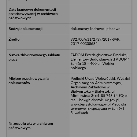
dokumenty kadrowe i płacowe
992700/611/2739/2017-SAK;
2017-00308682
FADOM Przedsiębiorstwo Produkcji
Elementów Budowlanych „FADOM”
Łomża 18 – 400 ul. Wojska
polskiego
Podlaski Urząd Wojewódzki, Wydział
Organizacyjno-Administracyjny,
Archiwum Zakładowe w
Białymstoku – Białystok, ul.
Mickiewicza 3; tel. 85 743 94 93; e-
mail: bok@bialystok.uw.gov.pl;
www.bialystok.uw.gov.pl Placówki
terenowe: Ekspozytura w Łomży i
Suwałkach