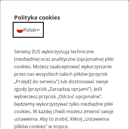
Polityka cookies
Polski
Menu
Szukaj
Serwisy ZUS wykorzystują techniczne
(niezbędne) oraz analityczne (opcjonalne) pliki
cookies. Możesz zaakceptować wykorzystanie
Emerytury
przez nas wszystkich takich plików (przycisk
„Przejdź do serwisu”) lub dostosować swoje
zgody (przycisk „Zarządzaj opcjami”). Jeśli
wybierzesz przycisk „Odrzuć opcjonalne”,
będziemy wykorzystywać tylko niezbędne pliki
Baza zlikwidowanych lub
cookies. W każdej chwili możesz zmienić swoje
przekształconych zakładów pracy
ustawienia. Aby to zrobić, kliknij „Ustawienia
plików cookies” w stopce.