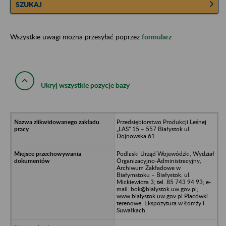
SZUKAJ
Wszystkie uwagi można przesyłać poprzez
formularz
Ukryj wszystkie pozycje bazy
Przedsiębiorstwo Produkcji Leśnej
„LAS” 15 – 557 Białystok ul.
Dojnowska 61
Podlaski Urząd Wojewódzki, Wydział
Organizacyjno-Administracyjny,
Archiwum Zakładowe w
Białymstoku – Białystok, ul.
Mickiewicza 3; tel. 85 743 94 93; e-
mail: bok@bialystok.uw.gov.pl;
www.bialystok.uw.gov.pl Placówki
terenowe: Ekspozytura w Łomży i
Suwałkach