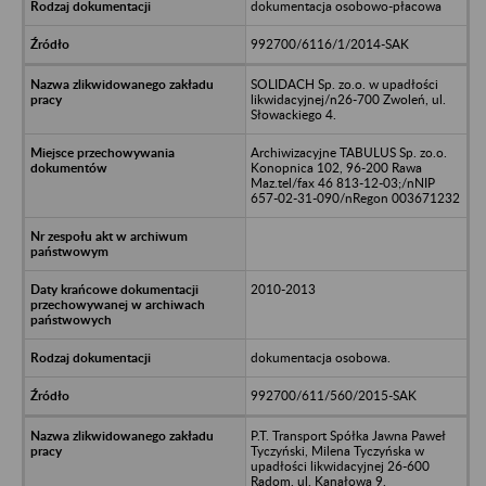
dokumentacja osobowo-płacowa
992700/6116/1/2014-SAK
SOLIDACH Sp. zo.o. w upadłości
likwidacyjnej/n26-700 Zwoleń, ul.
Słowackiego 4.
Archiwizacyjne TABULUS Sp. zo.o.
Konopnica 102, 96-200 Rawa
Maz.tel/fax 46 813-12-03;/nNIP
657-02-31-090/nRegon 003671232
2010-2013
dokumentacja osobowa.
992700/611/560/2015-SAK
P.T. Transport Spółka Jawna Paweł
Tyczyński, Milena Tyczyńska w
upadłości likwidacyjnej 26-600
Radom, ul. Kanałowa 9.