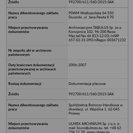
992700/611/560/2015-SAK
PSWM Wielkopolska 64-550
Duszniki, ul. Jana Pawła II 70
Archiwizacyjne TABULUS Sp. zo.o.
Konopnica 102, 96-200 Rawa
Maz.tel/fax 46 813-12-03;/nNIP
657-02-31-090/nRegon 003671232
2006-2007
Dokumentacja płacowa
992700/611/560/2015-SAK
Spółdzielnia Rolniczo-Handlowa w
likwidacji, ul. Wspólna 1, 62-045
Pniewy
ULMEX ARCHIWUM Sp. z o.o. e-
mail: biuro@ulmex.eu, tel. +48 62
736 11 20, www.ulmex.eu