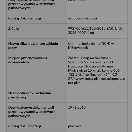
osobowo-płacowa
992700/611/126/2015-SAK, UNP:
2026-00074166
Gminna Spółdzielnia "SCH" w
Miłkowicach
Zakład Usług Archiwalnych
Składnica Sp. z o.o./n57-500
Bystrzyca Kłodzka ul. Adama
Mickiewicza 15 /ntel. kom. 0 606
732 172,/ntel/fax (074) 644-13-
27/nwww.zuasa.pl/nzuasa@poczta.o
net.pl/n
1971-2015
płacowa