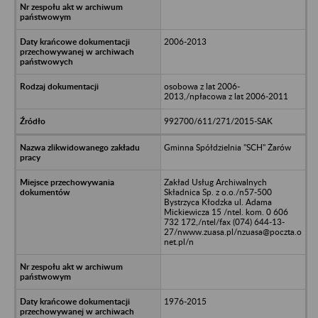
2006-2013
osobowa z lat 2006-
2013,/npłacowa z lat 2006-2011
992700/611/271/2015-SAK
Gminna Spółdzielnia "SCH" Żarów
Zakład Usług Archiwalnych
Składnica Sp. z o.o./n57-500
Bystrzyca Kłodzka ul. Adama
Mickiewicza 15 /ntel. kom. 0 606
732 172,/ntel/fax (074) 644-13-
27/nwww.zuasa.pl/nzuasa@poczta.o
net.pl/n
1976-2015