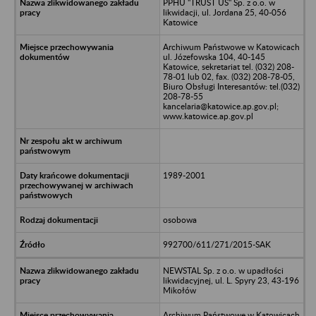
PPHU "TRUST US" Sp. z o.o. w
likwidacji, ul. Jordana 25, 40-056
Katowice
Archiwum Państwowe w Katowicach
ul. Józefowska 104, 40-145
Katowice, sekretariat tel. (032) 208-
78-01 lub 02, fax. (032) 208-78-05,
Biuro Obsługi Interesantów: tel.(032)
208-78-55
kancelaria@katowice.ap.gov.pl;
www.katowice.ap.gov.pl
1989-2001
osobowa
992700/611/271/2015-SAK
NEWSTAL Sp. z o.o. w upadłości
likwidacyjnej, ul. L. Spyry 23, 43-196
Mikołów
Archiwum Państwowe w Katowicach