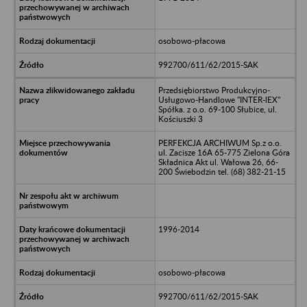
osobowo-płacowa
992700/611/62/2015-SAK
Przedsiębiorstwo Produkcyjno-
Usługowo-Handlowe "INTER-lEX"
Spółka. z o.o. 69-100 Słubice, ul.
Kościuszki 3
PERFEKCJA ARCHIWUM Sp.z o.o.
ul. Zacisze 16A 65-775 Zielona Góra
Składnica Akt ul. Wałowa 26, 66-
200 Świebodzin tel. (68) 382-21-15
1996-2014
osobowo-płacowa
992700/611/62/2015-SAK