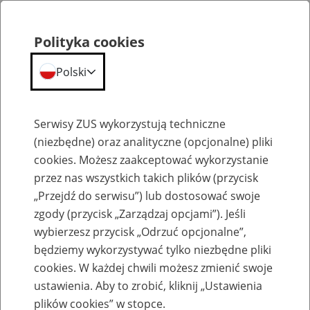
Polityka cookies
Polski
Menu
Szukaj
Serwisy ZUS wykorzystują techniczne
(niezbędne) oraz analityczne (opcjonalne) pliki
cookies. Możesz zaakceptować wykorzystanie
Emerytury
przez nas wszystkich takich plików (przycisk
„Przejdź do serwisu”) lub dostosować swoje
zgody (przycisk „Zarządzaj opcjami”). Jeśli
wybierzesz przycisk „Odrzuć opcjonalne”,
będziemy wykorzystywać tylko niezbędne pliki
Baza zlikwidowanych lub
cookies. W każdej chwili możesz zmienić swoje
przekształconych zakładów pracy
ustawienia. Aby to zrobić, kliknij „Ustawienia
plików cookies” w stopce.