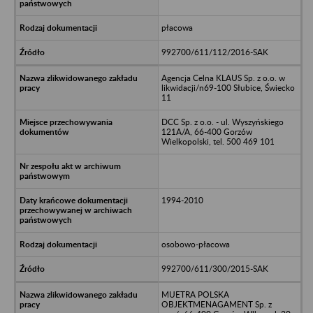
płacowa
992700/611/112/2016-SAK
Agencja Celna KLAUS Sp. z o.o. w
likwidacji/n69-100 Słubice, Świecko
11
DCC Sp. z o.o. - ul. Wyszyńskiego
121A/A, 66-400 Gorzów
Wielkopolski, tel. 500 469 101
1994-2010
osobowo-płacowa
992700/611/300/2015-SAK
MUETRA POLSKA
OBJEKTMENAGAMENT Sp. z