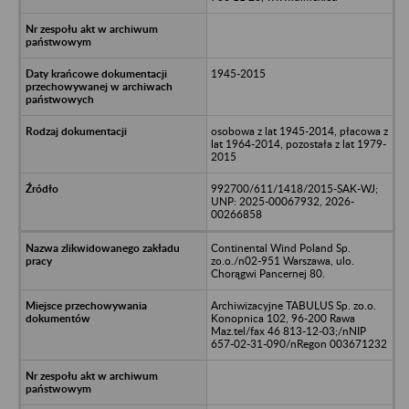
1945-2015
osobowa z lat 1945-2014, płacowa z
lat 1964-2014, pozostała z lat 1979-
2015
992700/611/1418/2015-SAK-WJ;
UNP: 2025-00067932, 2026-
00266858
Continental Wind Poland Sp.
zo.o./n02-951 Warszawa, ulo.
Chorągwi Pancernej 80.
Archiwizacyjne TABULUS Sp. zo.o.
Konopnica 102, 96-200 Rawa
Maz.tel/fax 46 813-12-03;/nNIP
657-02-31-090/nRegon 003671232