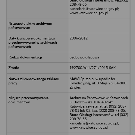
Biuro Obsługi Interesantów: tel.(032)
208-78-55
kancelaria@katowice.ap.gov.pl;
www.katowice.ap.gov.pl
2006-2012
osobowo-płacowa
992700/611/271/2015-SAK
MAWI Sp. z o.o. w upadłości
likwidacyjnej, ul. 3 Maja 2b, 34-300
Żywiec
Archiwum Państwowe w Katowicach
ul. Józefowska 104, 40-145
Katowice, sekretariat tel. (032) 208-
78-01 lub 02, fax. (032) 208-78-05,
Biuro Obsługi Interesantów: tel.(032)
208-78-55
kancelaria@katowice.ap.gov.pl;
www.katowice.ap.gov.pl