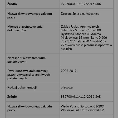
992700/611/112/2016-SAK
Drosera Sp. z o.o. /nLegnica
Zakład Usług Archiwalnych
Składnica Sp. z o.o./n57-500
Bystrzyca Kłodzka ul. Adama
Mickiewicza 15 /ntel. kom. 0 606
732 172,/ntel/fax (074) 644-13-
27/nwww.zuasa.pl/nzuasa@poczta.o
net.pl/n
2009-2012
płacowa
992700/611/112/2016-SAK
Wedo Poland Sp. z o.o. 01-209
Warszawa, ul. Hrubieszowska 2