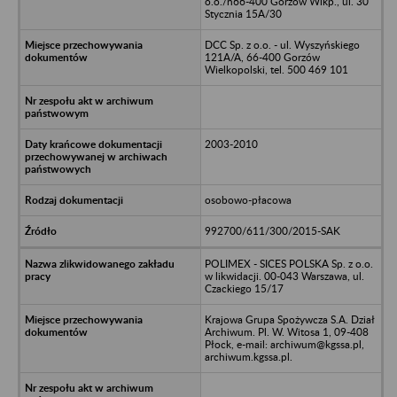
o.o./n66-400 Gorzów Wlkp., ul. 30
Stycznia 15A/30
DCC Sp. z o.o. - ul. Wyszyńskiego
121A/A, 66-400 Gorzów
Wielkopolski, tel. 500 469 101
2003-2010
osobowo-płacowa
992700/611/300/2015-SAK
POLIMEX - SICES POLSKA Sp. z o.o.
w likwidacji. 00-043 Warszawa, ul.
Czackiego 15/17
Krajowa Grupa Spożywcza S.A. Dział
Archiwum. Pl. W. Witosa 1, 09-408
Płock, e-mail: archiwum@kgssa.pl,
archiwum.kgssa.pl.