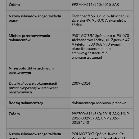
992700/611/560/2015-SAK
Technosoft Sp. z o. o. w likwidacji ul.
Zgierska 49, 95-070 Aleksandrów
Łódzki
PAST ACTUM Spółka z o.o. 95-070
Aleksandrów Łódzki, ul. Zgierska 47
A telefon: 500 068 990 e-mail:
biuro@pastactum.pl lub
archiwa@pastactum.pl
www.pastactum.pl
2009-2014
dokumentacja osobowo-płacowa
992700/611/560/2015-SAK; UNP:
2016-00295702, UNP 2026-
00184240
POLMOZBYT Spółka Jawna, Cz.
Witek, M. Szajek, Z. Przybylski, D.