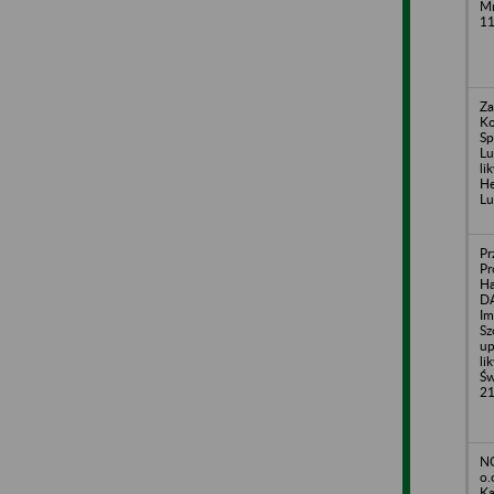
Mr
11
Za
Ko
Sp
Lu
li
He
Lu
Pr
Pr
H
DA
Im
Sz
up
li
Św
2
NO
o.
Ka