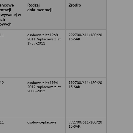
rańcowe
Rodzaj
Źródło
ntacji
dokumentacji
owywanej w
ach
owych
11
osobowa z lat 1968-
992700/611/180/20
2011,/npłacowa z lat
15-SAK
1989-2011
12
osobowa z lat 1994-
992700/611/180/20
2012,/npłacowa z lat
15-SAK
2008-2012
11
osobowo-płacowa
992700/611/180/20
15-SAK