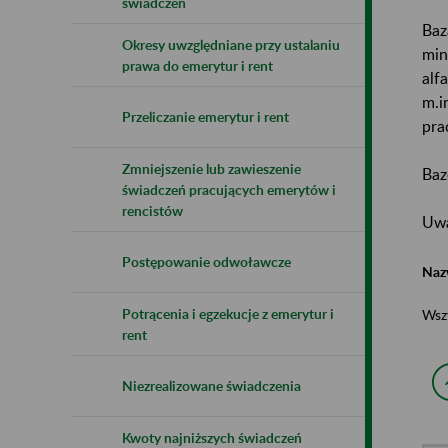
świadczeń
Baz
Okresy uwzględniane przy ustalaniu
min
prawa do emerytur i rent
alf
m.i
Przeliczanie emerytur i rent
pra
Zmniejszenie lub zawieszenie
Baz
świadczeń pracujących emerytów i
rencistów
Uwa
Postępowanie odwoławcze
Naz
Potrącenia i egzekucje z emerytur i
Wsz
rent
Niezrealizowane świadczenia
Kwoty najniższych świadczeń