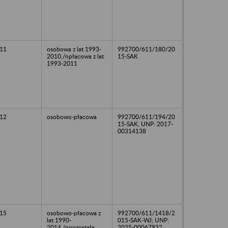
11
osobowa z lat 1993-
992700/611/180/20
2010,/npłacowa z lat
15-SAK
1993-2011
12
osobowo-płacowa
992700/611/194/20
15-SAK, UNP: 2017-
00314138
15
osobowo-płacowa z
992700/611/1418/2
lat 1990-
015-SAK-WJ; UNP:
2014,/npozostała
2025-00067932,