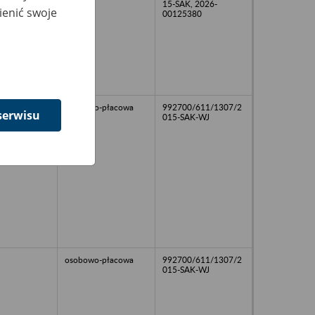
15-SAK, 2026-
ienić swoje
00125380
osobowo-płacowa
992700/611/1307/2
serwisu
015-SAK-WJ
osobowo-płacowa
992700/611/1307/2
015-SAK-WJ