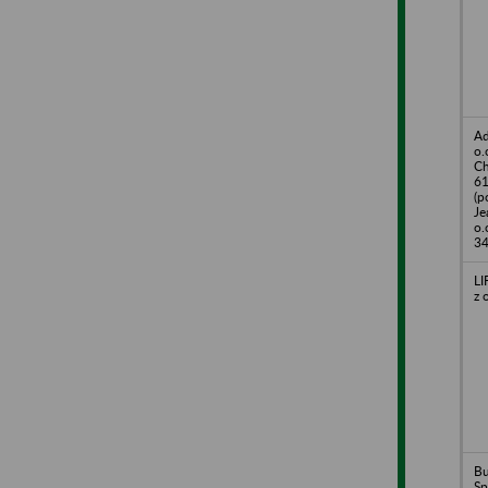
Ad
o.
Ch
61
(p
Je
o.
34
LI
z 
Bu
Sp