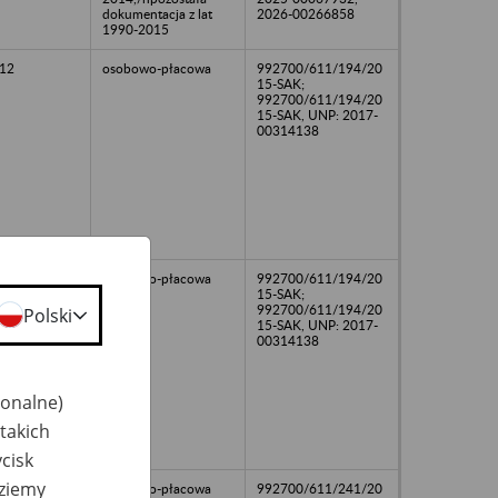
dokumentacja z lat
2026-00266858
1990-2015
12
osobowo-płacowa
992700/611/194/20
15-SAK;
992700/611/194/20
15-SAK, UNP: 2017-
00314138
13
osobowo-płacowa
992700/611/194/20
15-SAK;
992700/611/194/20
Polski
15-SAK, UNP: 2017-
00314138
jonalne)
takich
cisk
dziemy
osobowo-płacowa
992700/611/241/20