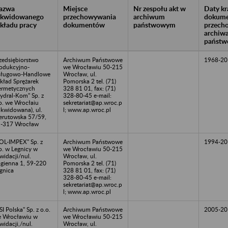
azwa
Miejsce
Nr zespołu akt w
Daty k
likwidowanego
przechowywania
archiwum
dokume
akładu pracy
dokumentów
państwowym
przech
archiw
państw
zedsiębiorstwo
Archiwum Państwowe
1968-20
odukcyjno-
we Wrocławiu 50-215
sługowo-Handlowe
Wrocław, ul.
kład Sprężarek
Pomorska 2 tel. (71)
rmetycznych
328 81 01, fax: (71)
ydral-Kom" Sp. z
328-80-45 e-mail:
o. we Wrocłaiu
sekretariat@ap.wroc.p
likwidowana), ul.
l; www.ap.wroc.pl
erutowska 57/59,
-317 Wrocław
OL-IMPEX" Sp. z
Archiwum Państwowe
1994-20
o. w Legnicy w
we Wrocławiu 50-215
kwidacji/nul.
Wrocław, ul.
gienna 1, 59-220
Pomorska 2 tel. (71)
gnica
328 81 01, fax: (71)
328-80-45 e-mail:
sekretariat@ap.wroc.p
l; www.ap.wroc.pl
SI Polska" Sp. z o.o.
Archiwum Państwowe
2005-20
 Wrocławiu w
we Wrocławiu 50-215
kwidacji,/nul.
Wrocław, ul.