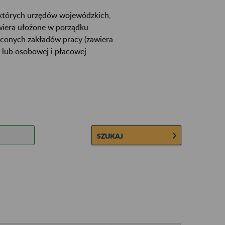
ektórych urzędów wojewódzkich,
wiera ułożone w porządku
łconych zakładów pracy (zawiera
 lub osobowej i płacowej
SZUKAJ