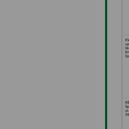
KW
up
li
Kn
Sz
K
Sp
ul
56