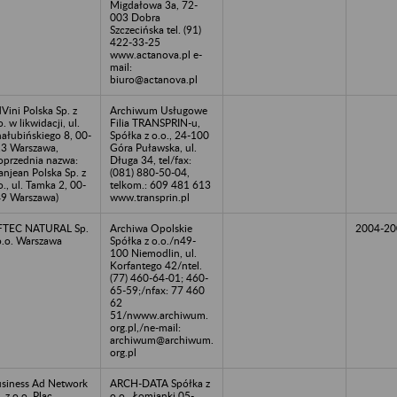
Migdałowa 3a, 72-
003 Dobra
Szczecińska tel. (91)
422-33-25
www.actanova.pl e-
mail:
biuro@actanova.pl
Vini Polska Sp. z
Archiwum Usługowe
o. w likwidacji, ul.
Filia TRANSPRIN-u,
ałubińskiego 8, 00-
Spółka z o.o., 24-100
3 Warszawa,
Góra Puławska, ul.
oprzednia nazwa:
Długa 34, tel/fax:
anjean Polska Sp. z
(081) 880-50-04,
o., ul. Tamka 2, 00-
telkom.: 609 481 613
9 Warszawa)
www.transprin.pl
FTEC NATURAL Sp.
Archiwa Opolskie
2004-20
o.o. Warszawa
Spółka z o.o./n49-
100 Niemodlin, ul.
Korfantego 42/ntel.
(77) 460-64-01; 460-
65-59;/nfax: 77 460
62
51/nwww.archiwum.
org.pl,/ne-mail:
archiwum@archiwum.
org.pl
siness Ad Network
ARCH-DATA Spółka z
. z o.o. Plac
o.o., Łomianki 05-