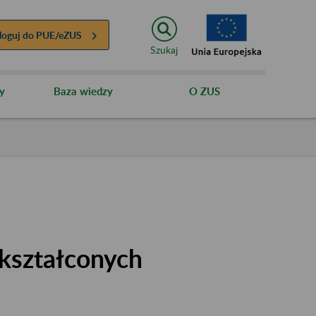
loguj do
PUE/eZUS
Szukaj
y
Baza wiedzy
O ZUS
kształconych