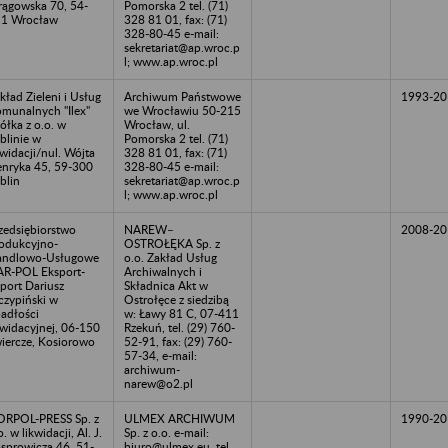
ągowska 70, 54-
Pomorska 2 tel. (71)
1 Wrocław
328 81 01, fax: (71)
328-80-45 e-mail:
sekretariat@ap.wroc.p
l; www.ap.wroc.pl
kład Zieleni i Usług
Archiwum Państwowe
1993-20
munalnych "Ilex"
we Wrocławiu 50-215
ółka z o.o. w
Wrocław, ul.
blinie w
Pomorska 2 tel. (71)
kwidacji/nul. Wójta
328 81 01, fax: (71)
nryka 45, 59-300
328-80-45 e-mail:
blin
sekretariat@ap.wroc.p
l; www.ap.wroc.pl
zedsiębiorstwo
NAREW–
2008-20
odukcyjno-
OSTROŁĘKA Sp. z
andlowo-Usługowe
o.o. Zakład Usług
R-POL Eksport-
Archiwalnych i
port Dariusz
Składnica Akt w
czypiński w
Ostrołęce z siedzibą
adłości
w: Ławy 81 C, 07-411
kwidacyjnej, 06-150
Rzekuń, tel. (29) 760-
iercze, Kosiorowo
52-91, fax: (29) 760-
1
57-34, e-mail:
archiwum-
narew@o2.pl
RPOL-PRESS Sp. z
ULMEX ARCHIWUM
1990-20
o. w likwidacji, Al. J.
Sp. z o.o. e-mail:
sprowicza 46, 51-
biuro@ulmex.eu, tel.