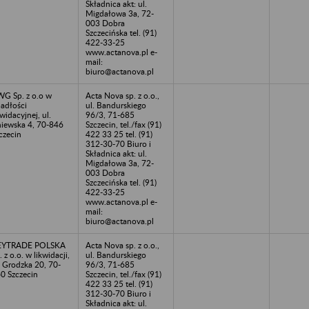
Składnica akt: ul.
Migdałowa 3a, 72-
003 Dobra
Szczecińska tel. (91)
422-33-25
www.actanova.pl e-
mail:
biuro@actanova.pl
G Sp. z o.o w
Acta Nova sp. z o.o.,
adłości
ul. Bandurskiego
kwidacyjnej, ul.
96/3, 71-685
iewska 4, 70-846
Szczecin, tel./fax (91)
czecin
422 33 25 tel. (91)
312-30-70 Biuro i
Składnica akt: ul.
Migdałowa 3a, 72-
003 Dobra
Szczecińska tel. (91)
422-33-25
www.actanova.pl e-
mail:
biuro@actanova.pl
EYTRADE POLSKA
Acta Nova sp. z o.o.,
. z o.o. w likwidacji,
ul. Bandurskiego
. Grodzka 20, 70-
96/3, 71-685
0 Szczecin
Szczecin, tel./fax (91)
422 33 25 tel. (91)
312-30-70 Biuro i
Składnica akt: ul.