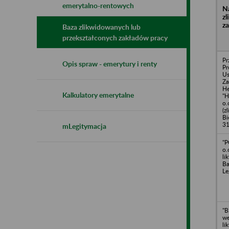
emerytalno-rentowych
N
z
z
Baza zlikwidowanych lub
przekształconych zakładów pracy
Pr
Opis spraw - emerytury i renty
Pr
U
Za
He
Kalkulatory emerytalne
"H
o.
(z
Bi
31
mLegitymacja
"P
o.
li
Ba
Le
"B
we
li