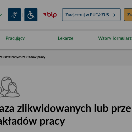
Zarejestruj w
PUE/eZUS
Za
Pracujący
Lekarze
Wzory formularz
zekształconych zakładów pracy
aza zlikwidowanych lub prze
akładów pracy