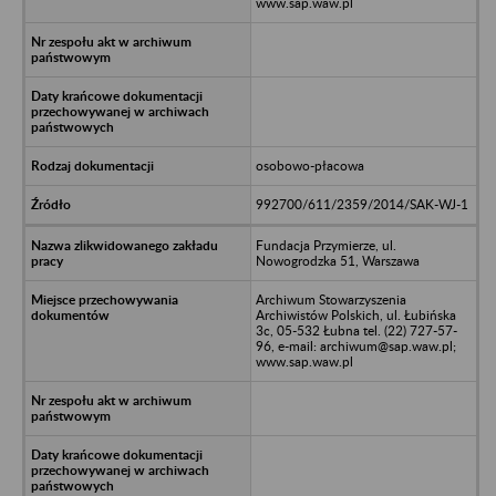
www.sap.waw.pl
osobowo-płacowa
992700/611/2359/2014/SAK-WJ-1
Fundacja Przymierze, ul.
Nowogrodzka 51, Warszawa
Archiwum Stowarzyszenia
Archiwistów Polskich, ul. Łubińska
3c, 05-532 Łubna tel. (22) 727-57-
96, e-mail: archiwum@sap.waw.pl;
www.sap.waw.pl