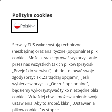
Polityka cookies
Polski
Menu
Szukaj
Serwisy ZUS wykorzystują techniczne
(niezbędne) oraz analityczne (opcjonalne) pliki
cookies. Możesz zaakceptować wykorzystanie
Emerytury
przez nas wszystkich takich plików (przycisk
„Przejdź do serwisu”) lub dostosować swoje
zgody (przycisk „Zarządzaj opcjami”). Jeśli
wybierzesz przycisk „Odrzuć opcjonalne”,
będziemy wykorzystywać tylko niezbędne pliki
Baza zlikwidowanych lub
cookies. W każdej chwili możesz zmienić swoje
przekształconych zakładów pracy
ustawienia. Aby to zrobić, kliknij „Ustawienia
plików cookies” w stopce.