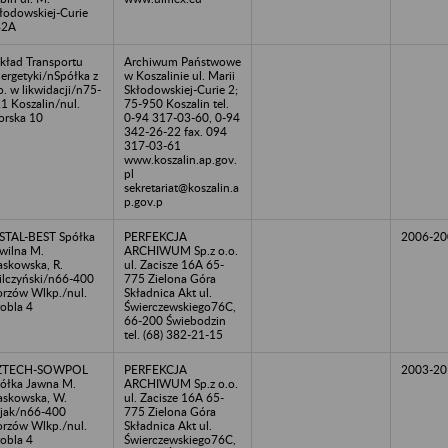
łodowskiej-Curie
82A
kład Transportu
Archiwum Państwowe
ergetyki/nSpółka z
w Koszalinie ul. Marii
o. w likwidacji/n75-
Skłodowskiej-Curie 2;
1 Koszalin/nul.
75-950 Koszalin tel.
rska 10
0-94 317-03-60, 0-94
342-26-22 fax. 094
317-03-61
www.koszalin.ap.gov.
pl
sekretariat@koszalin.a
p.gov.p
STAL-BEST Spółka
PERFEKCJA
2006-20
wilna M.
ARCHIWUM Sp.z o.o.
askowska, R.
ul. Zacisze 16A 65-
lczyński/n66-400
775 Zielona Góra
rzów Wlkp./nul.
Składnica Akt ul.
obla 4
Świerczewskiego76C,
66-200 Świebodzin
tel. (68) 382-21-15
ZTECH-SOWPOL
PERFEKCJA
2003-20
ółka Jawna M.
ARCHIWUM Sp.z o.o.
askowska, W.
ul. Zacisze 16A 65-
jak/n66-400
775 Zielona Góra
rzów Wlkp./nul.
Składnica Akt ul.
obla 4
Świerczewskiego76C,