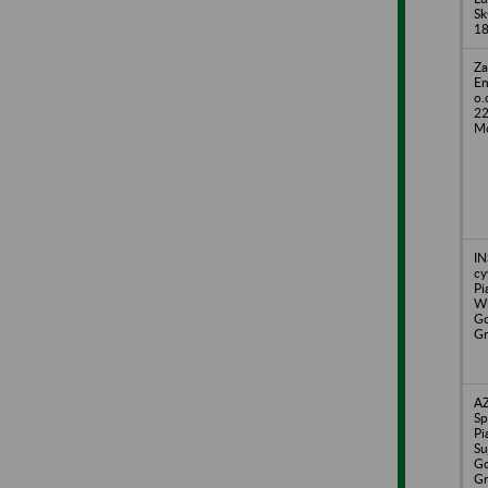
Sk
1
Za
En
o.
22
Mo
IN
cy
Pi
Wi
Go
Gr
A
Sp
Pi
Su
Go
Gr