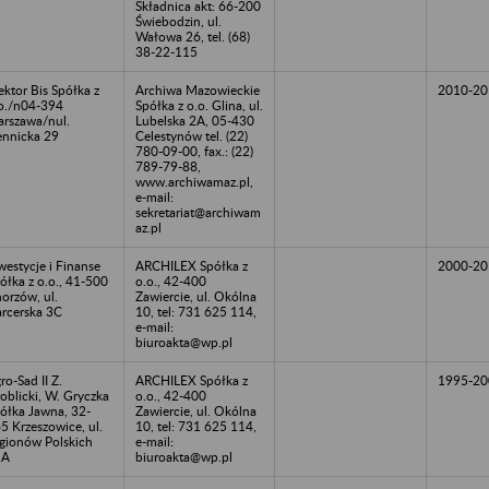
Składnica akt: 66-200
Świebodzin, ul.
Wałowa 26, tel. (68)
38-22-115
ktor Bis Spółka z
Archiwa Mazowieckie
2010-20
o./n04-394
Spółka z o.o. Glina, ul.
rszawa/nul.
Lubelska 2A, 05-430
ennicka 29
Celestynów tel. (22)
780-09-00, fax.: (22)
789-79-88,
www.archiwamaz.pl,
e-mail:
sekretariat@archiwam
az.pl
westycje i Finanse
ARCHILEX Spółka z
2000-20
ółka z o.o., 41-500
o.o., 42-400
orzów, ul.
Zawiercie, ul. Okólna
rcerska 3C
10, tel: 731 625 114,
e-mail:
biuroakta@wp.pl
ro-Sad II Z.
ARCHILEX Spółka z
1995-20
oblicki, W. Gryczka
o.o., 42-400
ółka Jawna, 32-
Zawiercie, ul. Okólna
5 Krzeszowice, ul.
10, tel: 731 625 114,
gionów Polskich
e-mail:
1A
biuroakta@wp.pl