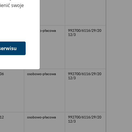
ienić swoje
97
osobowo-płacowa
992700/6116/29/20
12/3
serwisu
06
osobowo-płacowa
992700/6116/29/20
12/3
12
osobowo-płacowa
992700/6116/29/20
12/3