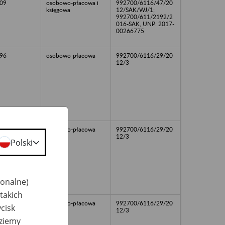
09
osobowo-płacowa i
992700/6116/47/20
księgowa
12/SAK/WJ/1;
992700/611/2192/2
016-SAK, UNP: 2017-
00266775
96
osobowo-płacowa
992700/6116/29/20
12/3
09
osobowo-płacowa
992700/6116/29/20
12/3
Polski
jonalne)
takich
08
osobowo-płacowa
992700/6116/29/20
cisk
12/3
dziemy