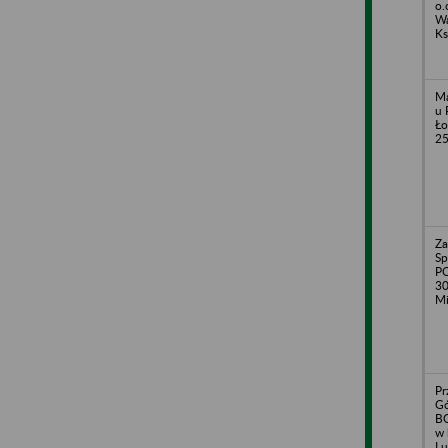
o.
Wa
Ks
Ma
u 
Ło
2
Za
Sp
PO
30
Mi
Pr
Gó
BO
w 
Lu