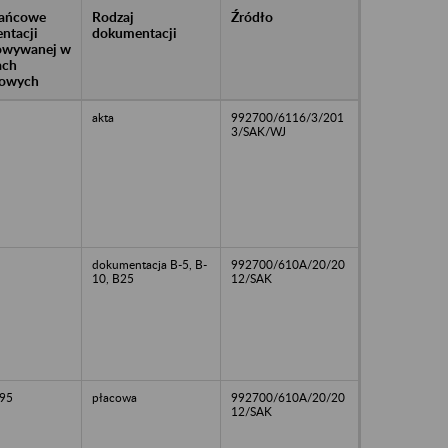
rańcowe
Rodzaj
Źródło
ntacji
dokumentacji
owywanej w
ach
owych
akta
992700/6116/3/201
3/SAK/WJ
dokumentacja B-5, B-
992700/610A/20/20
10, B25
12/SAK
95
płacowa
992700/610A/20/20
12/SAK