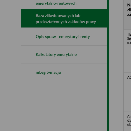
emerytalno-rentowych
N
z
z
Baza zlikwidowanych lub
przekształconych zakładów pracy
T
Opis spraw - emerytury i renty
Sp
o.
Kalkulatory emerytalne
mLegitymacja
A
Al
65
ul