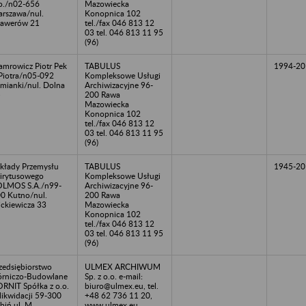
o./n02-656
Mazowiecka
rszawa/nul.
Konopnica 102
awerów 21
tel./fax 046 813 12
03 tel. 046 813 11 95
(96)
mrowicz Piotr Pek
TABULUS
1994-20
Piotra/n05-092
Kompleksowe Usługi
mianki/nul. Dolna
Archiwizacyjne 96-
5
200 Rawa
Mazowiecka
Konopnica 102
tel./fax 046 813 12
03 tel. 046 813 11 95
(96)
kłady Przemysłu
TABULUS
1945-20
irytusowego
Kompleksowe Usługi
LMOS S.A./n99-
Archiwizacyjne 96-
0 Kutno/nul.
200 Rawa
ckiewicza 33
Mazowiecka
Konopnica 102
tel./fax 046 813 12
03 tel. 046 813 11 95
(96)
zedsiębiorstwo
ULMEX ARCHIWUM
rniczo-Budowlane
Sp. z o.o. e-mail:
RNIT Spółka z o.o.
biuro@ulmex.eu, tel.
likwidacji 59-300
+48 62 736 11 20,
biń ul. M.
www.ulmex.eu