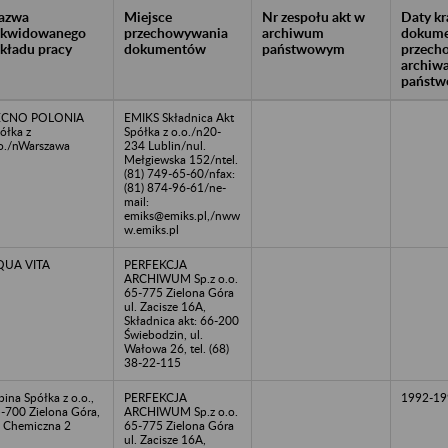
azwa
Miejsce
Nr zespołu akt w
Daty k
likwidowanego
przechowywania
archiwum
dokume
akładu pracy
dokumentów
państwowym
przech
archiw
państw
ECNO POLONIA
EMIKS Składnica Akt
ółka z
Spółka z o.o./n20-
o./nWarszawa
234 Lublin/nul.
Mełgiewska 152/ntel.
(81) 749-65-60/nfax:
(81) 874-96-61/ne-
mail:
emiks@emiks.pl,/nww
w.emiks.pl
QUA VITA
PERFEKCJA
ARCHIWUM Sp.z o.o.
65-775 Zielona Góra
ul. Zacisze 16A,
Składnica akt: 66-200
Świebodzin, ul.
Wałowa 26, tel. (68)
38-22-115
pina Spółka z o.o.,
PERFEKCJA
1992-19
-700 Zielona Góra,
ARCHIWUM Sp.z o.o.
. Chemiczna 2
65-775 Zielona Góra
ul. Zacisze 16A,