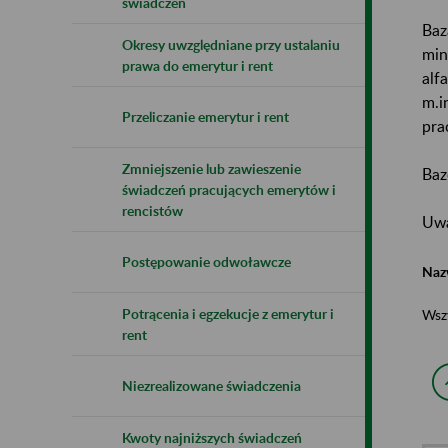
świadczeń
Baz
Okresy uwzględniane przy ustalaniu
min
prawa do emerytur i rent
alf
m.i
Przeliczanie emerytur i rent
pra
Zmniejszenie lub zawieszenie
Baz
świadczeń pracujących emerytów i
rencistów
Uwa
Postępowanie odwoławcze
Naz
Potrącenia i egzekucje z emerytur i
Wsz
rent
Niezrealizowane świadczenia
Kwoty najniższych świadczeń