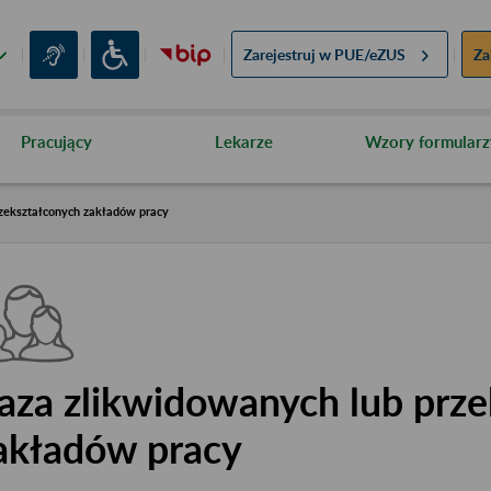
Zarejestruj w
PUE/eZUS
Za
Pracujący
Lekarze
Wzory formularz
zekształconych zakładów pracy
aza zlikwidowanych lub prze
akładów pracy