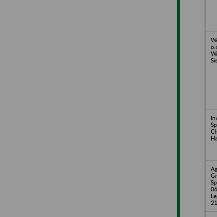
We
o.
Wa
Si
In
Sp
Ch
Ha
Ag
Gr
Sp
06
Le
2