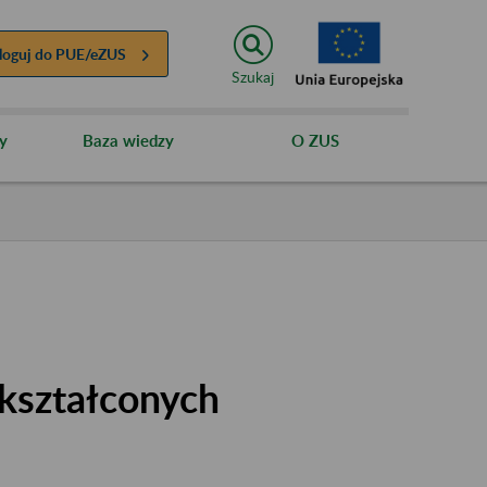
loguj do
PUE/eZUS
Szukaj
y
Baza wiedzy
O ZUS
kształconych