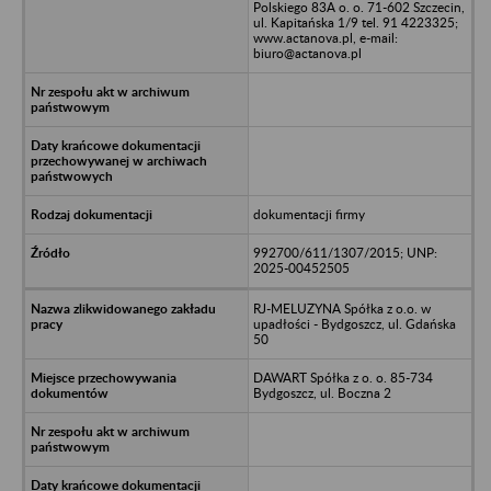
Polskiego 83A o. o. 71-602 Szczecin,
ul. Kapitańska 1/9 tel. 91 4223325;
www.actanova.pl, e-mail:
biuro@actanova.pl
dokumentacji firmy
992700/611/1307/2015; UNP:
2025-00452505
RJ-MELUZYNA Spółka z o.o. w
upadłości - Bydgoszcz, ul. Gdańska
50
DAWART Spółka z o. o. 85-734
Bydgoszcz, ul. Boczna 2