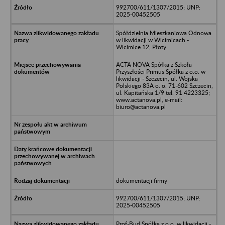
992700/611/1307/2015; UNP:
2025-00452505
Spółdzielnia Mieszkaniowa Odnowa
w likwidacji w Wicimicach -
Wicimice 12, Płoty
ACTA NOVA Spółka z Szkoła
Przyszłości Primus Spółka z o.o. w
likwidacji - Szczecin, ul. Wojska
Polskiego 83A o. o. 71-602 Szczecin,
ul. Kapitańska 1/9 tel. 91 4223325;
www.actanova.pl, e-mail:
biuro@actanova.pl
dokumentacji firmy
992700/611/1307/2015; UNP:
2025-00452505
Prof-Bud Spółka z o.o. w likwidacji -