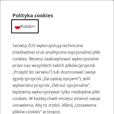
Polityka cookies
Polski
Menu
Szukaj
Serwisy ZUS wykorzystują techniczne
(niezbędne) oraz analityczne (opcjonalne) pliki
cookies. Możesz zaakceptować wykorzystanie
Emerytury
przez nas wszystkich takich plików (przycisk
„Przejdź do serwisu”) lub dostosować swoje
zgody (przycisk „Zarządzaj opcjami”). Jeśli
wybierzesz przycisk „Odrzuć opcjonalne”,
będziemy wykorzystywać tylko niezbędne pliki
Baza zlikwidowanych lub
cookies. W każdej chwili możesz zmienić swoje
przekształconych zakładów pracy
ustawienia. Aby to zrobić, kliknij „Ustawienia
plików cookies” w stopce.