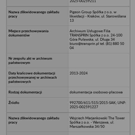
2025-00259211
Pigeon Group Spółka z o.o. w
likwidacji - Kraków, ul. Starowiślana
13
Archiwum Usługowe Filia
TRANSPRIN Spółka z o.o. 24-100
Góra Puławska, ul. Długa 34
biuro@transprin.pl tel. (81) 880 50
04
2013-2024
dokumentacja osobowo-płacowa
992700/611/515/2015-SAK; UNP:
2025-002591227
Wojciech Marjankowski The Tower
Spółka z o.o. - Warszawa, ul.
Marszałkowska 34/50