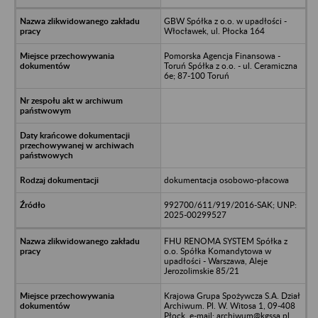
GBW Spółka z o.o. w upadłości -
Włocławek, ul. Płocka 164
Pomorska Agencja Finansowa -
Toruń Spółka z o.o. - ul. Ceramiczna
6e; 87-100 Toruń
dokumentacja osobowo-płacowa
992700/611/919/2016-SAK; UNP:
2025-00299527
FHU RENOMA SYSTEM Spółka z
o.o. Spółka Komandytowa w
upadłości - Warszawa, Aleje
Jerozolimskie 85/21
Krajowa Grupa Spożywcza S.A. Dział
Archiwum. Pl. W. Witosa 1, 09-408
Płock, e-mail: archiwum@kgssa.pl,