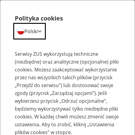
Polityka cookies
Polski
Menu
Szukaj
Serwisy ZUS wykorzystują techniczne
(niezbędne) oraz analityczne (opcjonalne) pliki
cookies. Możesz zaakceptować wykorzystanie
Emerytury
przez nas wszystkich takich plików (przycisk
„Przejdź do serwisu”) lub dostosować swoje
zgody (przycisk „Zarządzaj opcjami”). Jeśli
wybierzesz przycisk „Odrzuć opcjonalne”,
będziemy wykorzystywać tylko niezbędne pliki
Baza zlikwidowanych lub
cookies. W każdej chwili możesz zmienić swoje
przekształconych zakładów pracy
ustawienia. Aby to zrobić, kliknij „Ustawienia
plików cookies” w stopce.