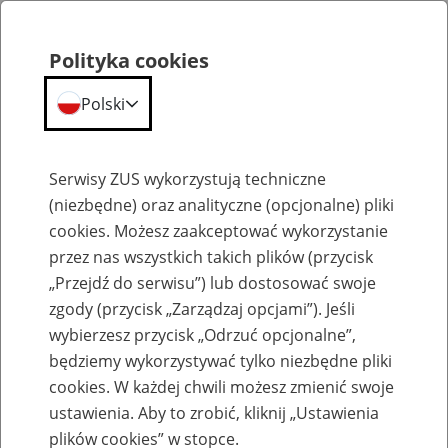
Polityka cookies
Polski
Menu
Szukaj
Serwisy ZUS wykorzystują techniczne
(niezbędne) oraz analityczne (opcjonalne) pliki
cookies. Możesz zaakceptować wykorzystanie
Emerytury
przez nas wszystkich takich plików (przycisk
„Przejdź do serwisu”) lub dostosować swoje
zgody (przycisk „Zarządzaj opcjami”). Jeśli
wybierzesz przycisk „Odrzuć opcjonalne”,
będziemy wykorzystywać tylko niezbędne pliki
Baza zlikwidowanych lub
cookies. W każdej chwili możesz zmienić swoje
przekształconych zakładów pracy
ustawienia. Aby to zrobić, kliknij „Ustawienia
plików cookies” w stopce.