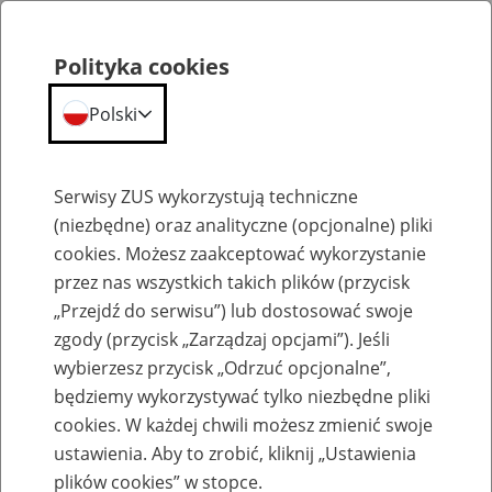
Polityka cookies
Polski
Menu
Szukaj
Serwisy ZUS wykorzystują techniczne
(niezbędne) oraz analityczne (opcjonalne) pliki
cookies. Możesz zaakceptować wykorzystanie
Emerytury
przez nas wszystkich takich plików (przycisk
„Przejdź do serwisu”) lub dostosować swoje
zgody (przycisk „Zarządzaj opcjami”). Jeśli
wybierzesz przycisk „Odrzuć opcjonalne”,
będziemy wykorzystywać tylko niezbędne pliki
Baza zlikwidowanych lub
cookies. W każdej chwili możesz zmienić swoje
przekształconych zakładów pracy
ustawienia. Aby to zrobić, kliknij „Ustawienia
plików cookies” w stopce.