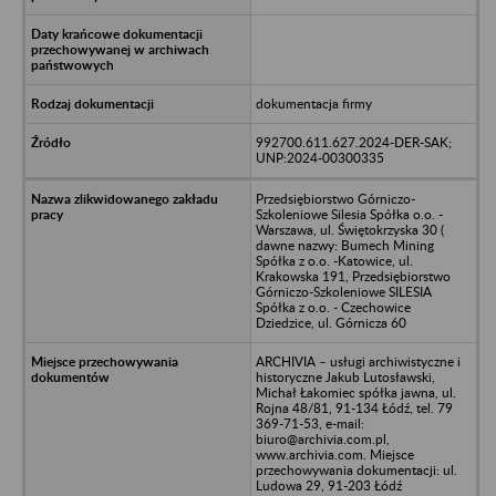
dokumentacja firmy
992700.611.627.2024-DER-SAK;
UNP:2024-00300335
Przedsiębiorstwo Górniczo-
Szkoleniowe Silesia Spółka o.o. -
Warszawa, ul. Świętokrzyska 30 (
dawne nazwy: Bumech Mining
Spółka z o.o. -Katowice, ul.
Krakowska 191, Przedsiębiorstwo
Górniczo-Szkoleniowe SILESIA
Spółka z o.o. - Czechowice
Dziedzice, ul. Górnicza 60
ARCHIVIA – usługi archiwistyczne i
historyczne Jakub Lutosławski,
Michał Łakomiec spółka jawna, ul.
Rojna 48/81, 91-134 Łódź, tel. 79
369-71-53, e-mail:
biuro@archivia.com.pl,
www.archivia.com. Miejsce
przechowywania dokumentacji: ul.
Ludowa 29, 91-203 Łódź