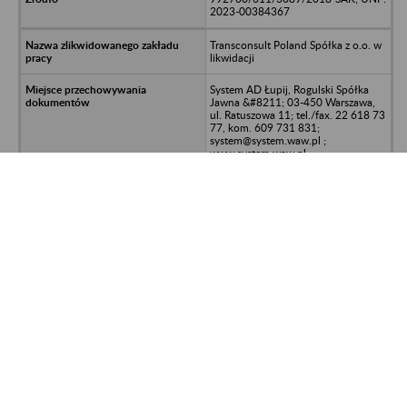
2023-00384367
Transconsult Poland Spółka z o.o. w
likwidacji
System AD Łupij, Rogulski Spółka
Jawna &#8211; 03-450 Warszawa,
ul. Ratuszowa 11; tel./fax. 22 618 73
77, kom. 609 731 831;
system@system.waw.pl ;
www.system.waw.pl
Dokumentacja firmy
992700/611/3089/2018-SAK; UNP:
2023-00384367
ESIN TRES POLSKA Spółka z o.o. w
likwidacji - Warszawa