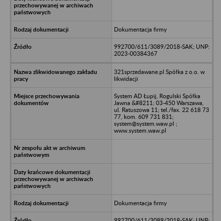
Dokumentacja firmy
992700/611/3089/2018-SAK; UNP:
2023-00384367
321sprzedawane.pl Spółka z o.o. w
likwidacji
System AD Łupij, Rogulski Spółka
Jawna &#8211; 03-450 Warszawa,
ul. Ratuszowa 11; tel./fax. 22 618 73
77, kom. 609 731 831;
system@system.waw.pl ;
www.system.waw.pl
Dokumentacja firmy
992700/611/3089/2018-SAK; UNP: