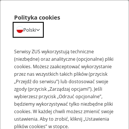
Polityka cookies
Polski
Menu
Szukaj
Serwisy ZUS wykorzystują techniczne
(niezbędne) oraz analityczne (opcjonalne) pliki
cookies. Możesz zaakceptować wykorzystanie
Emerytury
przez nas wszystkich takich plików (przycisk
„Przejdź do serwisu”) lub dostosować swoje
zgody (przycisk „Zarządzaj opcjami”). Jeśli
wybierzesz przycisk „Odrzuć opcjonalne”,
będziemy wykorzystywać tylko niezbędne pliki
Baza zlikwidowanych lub
cookies. W każdej chwili możesz zmienić swoje
przekształconych zakładów pracy
ustawienia. Aby to zrobić, kliknij „Ustawienia
plików cookies” w stopce.