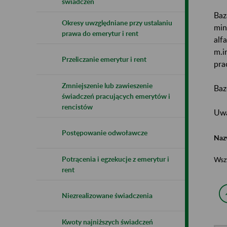
świadczeń
Baz
Okresy uwzględniane przy ustalaniu
min
prawa do emerytur i rent
alf
m.i
Przeliczanie emerytur i rent
pra
Zmniejszenie lub zawieszenie
Baz
świadczeń pracujących emerytów i
rencistów
Uwa
Postępowanie odwoławcze
Naz
Potrącenia i egzekucje z emerytur i
Wsz
rent
Niezrealizowane świadczenia
Kwoty najniższych świadczeń