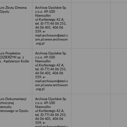
uro Zbytu Drewna
Archiwa Opolskie Sp.
 Opolu
z o.o. 49-100
Niemodlin
ul.Korfantego 42 A,
tel. (0-77) 46 06 251,
46 06 401, 406 06
559; e-
mail:archiwum@atol.c
om.pl;www.archiwum
.org.pl
uro Projektów
Archiwa Opolskie Sp.
DZIERZYN sp. z
z o.o. 49-100
o., Kędzierzyn Koźle
Niemodlin
ul.Korfantego 42 A,
tel. (0-77) 46 06 251,
46 06 401, 406 06
559; e-
mail:archiwum@atol.c
om.pl;www.archiwum
.org.pl
uro Dokumentacji
Archiwa Opolskie Sp.
chnicznej
z o.o. 49-100
zemysłu
Niemodlin
renowego w Opolu
ul.Korfantego 42 A,
tel. (0-77) 46 06 251,
46 06 401, 406 06
559; e-
mail:archiwum@atol.c