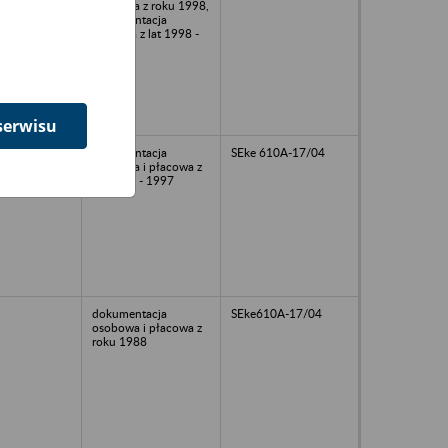
osobowa z roku 1998,
dokumentacja
płacowa z lat 1998 -
2002
serwisu
dokumentacja
SEke 610A-17/04
osobowa i płacowa z
lat 1989 - 1997
dokumentacja
SEke610A-17/04
osobowa i płacowa z
roku 1988