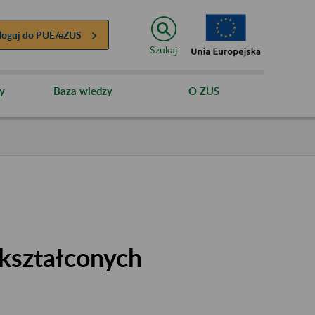
loguj do
PUE/eZUS
Szukaj
y
Baza wiedzy
O ZUS
kształconych