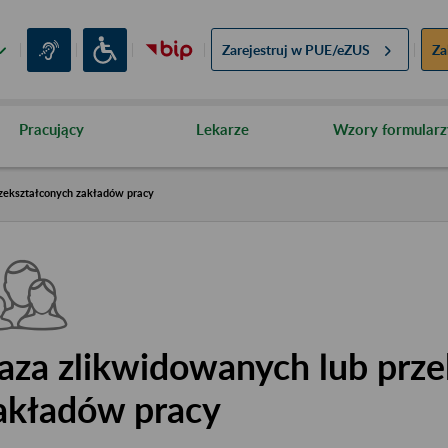
Zarejestruj w
PUE/eZUS
Za
Pracujący
Lekarze
Wzory formularz
zekształconych zakładów pracy
aza zlikwidowanych lub prze
akładów pracy