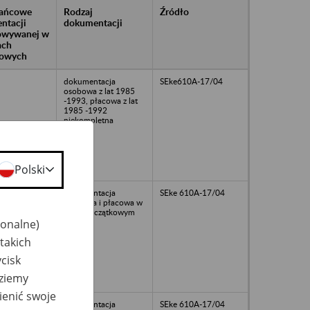
rańcowe
Rodzaj
Źródło
ntacji
dokumentacji
owywanej w
ach
owych
dokumentacja
SEke610A-17/04
osobowa z lat 1985
-1993, płacowa z lat
1985 -1992
niekompletna
Polski
dokumentacja
SEke 610A-17/04
osobowa i płacowa w
stanie szczątkowym
jonalne)
takich
cisk
dziemy
ienić swoje
dokumentacja
SEke 610A-17/04