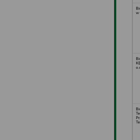
Bi
w
Bi
KĘ
o.
Bi
Te
Pr
Te