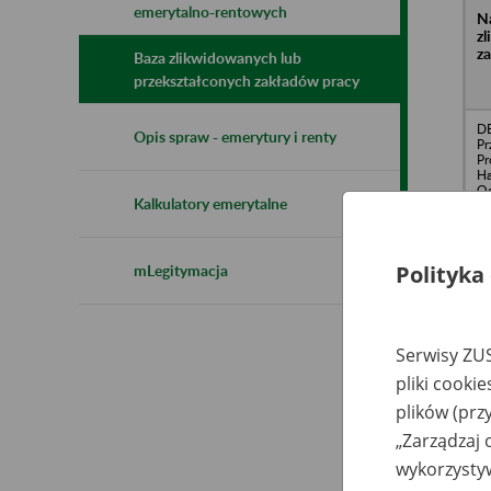
emerytalno-rentowych
N
z
z
Baza zlikwidowanych lub
przekształconych zakładów pracy
DE
Opis spraw - emerytury i renty
Pr
Pr
Ha
Od
Kalkulatory emerytalne
Polityka
mLegitymacja
DĄ
Sp
Br
Serwisy ZUS
pliki cooki
plików (prz
„Zarządzaj 
wykorzystyw
BU