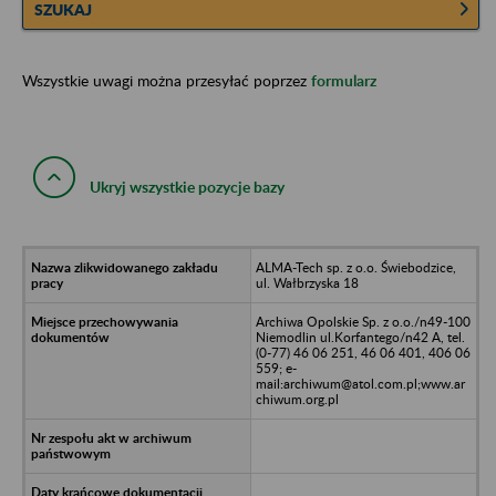
SZUKAJ
Wszystkie uwagi można przesyłać poprzez
formularz
Ukryj wszystkie pozycje bazy
ALMA-Tech sp. z o.o. Świebodzice,
ul. Wałbrzyska 18
Archiwa Opolskie Sp. z o.o./n49-100
Niemodlin ul.Korfantego/n42 A, tel.
(0-77) 46 06 251, 46 06 401, 406 06
559; e-
mail:archiwum@atol.com.pl;www.ar
chiwum.org.pl