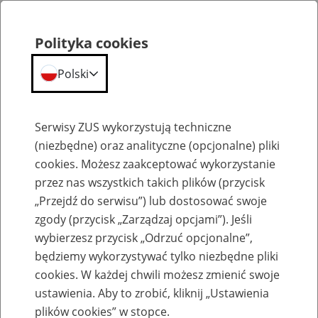
Polityka cookies
Polski
Menu
Szukaj
Serwisy ZUS wykorzystują techniczne
(niezbędne) oraz analityczne (opcjonalne) pliki
cookies. Możesz zaakceptować wykorzystanie
Emerytury
przez nas wszystkich takich plików (przycisk
„Przejdź do serwisu”) lub dostosować swoje
zgody (przycisk „Zarządzaj opcjami”). Jeśli
wybierzesz przycisk „Odrzuć opcjonalne”,
będziemy wykorzystywać tylko niezbędne pliki
Baza zlikwidowanych lub
cookies. W każdej chwili możesz zmienić swoje
przekształconych zakładów pracy
ustawienia. Aby to zrobić, kliknij „Ustawienia
plików cookies” w stopce.