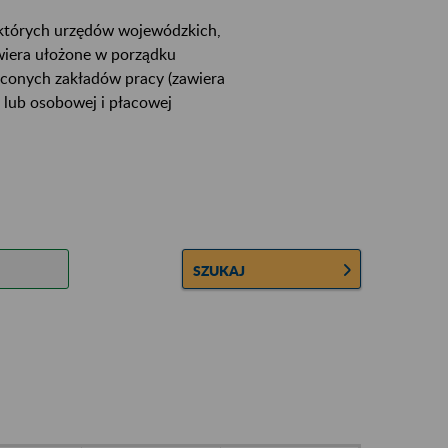
ektórych urzędów wojewódzkich,
wiera ułożone w porządku
łconych zakładów pracy (zawiera
 lub osobowej i płacowej
SZUKAJ