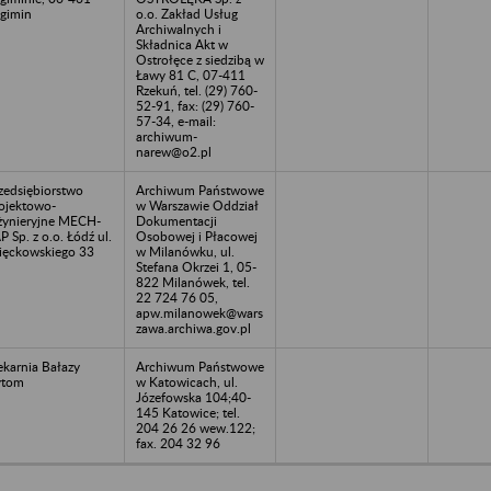
gimin
o.o. Zakład Usług
Archiwalnych i
Składnica Akt w
Ostrołęce z siedzibą w
Ławy 81 C, 07-411
Rzekuń, tel. (29) 760-
52-91, fax: (29) 760-
57-34, e-mail:
archiwum-
narew@o2.pl
zedsiębiorstwo
Archiwum Państwowe
ojektowo-
w Warszawie Oddział
żynieryjne MECH-
Dokumentacji
P Sp. z o.o. Łódź ul.
Osobowej i Płacowej
ęckowskiego 33
w Milanówku, ul.
Stefana Okrzei 1, 05-
822 Milanówek, tel.
22 724 76 05,
apw.milanowek@wars
zawa.archiwa.gov.pl
ekarnia Bałazy
Archiwum Państwowe
ytom
w Katowicach, ul.
Józefowska 104;40-
145 Katowice; tel.
204 26 26 wew.122;
fax. 204 32 96