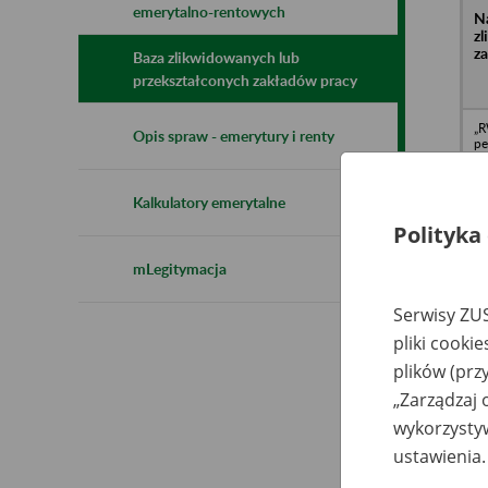
emerytalno-rentowych
N
z
z
Baza zlikwidowanych lub
przekształconych zakładów pracy
„R
Opis spraw - emerytury i renty
pe
pr
od
pr
Kalkulatory emerytalne
mi
ag
Polityka
Wz
Go
mLegitymacja
Pr
P
Serwisy ZUS
Wa
Li
pliki cooki
Wa
Li
plików (prz
„Zarządzaj 
wykorzystyw
Wo
Pr
ustawienia.
Wa
Św