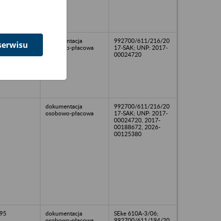
dokumentacja
992700/611/216/20
serwisu
osobowo-płacowa
17-SAK; UNP: 2017-
00024720
dokumentacja
992700/611/216/20
osobowo-płacowa
17-SAK; UNP: 2017-
00024720, 2017-
00188672, 2026-
00125380
95
dokumentacja
SEke 610A-3/06;
osobowo-płacowa
992700/611/194/20