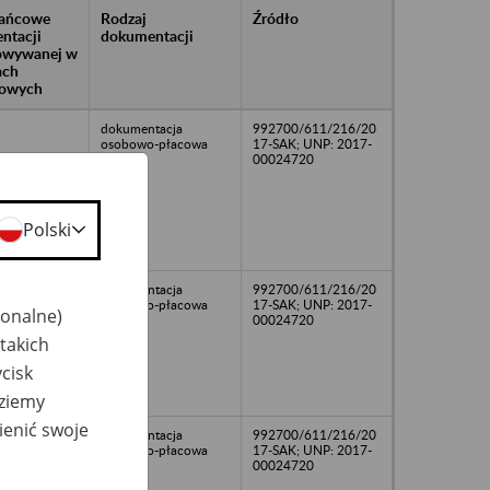
rańcowe
Rodzaj
Źródło
ntacji
dokumentacji
owywanej w
ach
owych
dokumentacja
992700/611/216/20
osobowo-płacowa
17-SAK; UNP: 2017-
00024720
Polski
dokumentacja
992700/611/216/20
osobowo-płacowa
17-SAK; UNP: 2017-
jonalne)
00024720
takich
cisk
dziemy
ienić swoje
dokumentacja
992700/611/216/20
osobowo-płacowa
17-SAK; UNP: 2017-
00024720