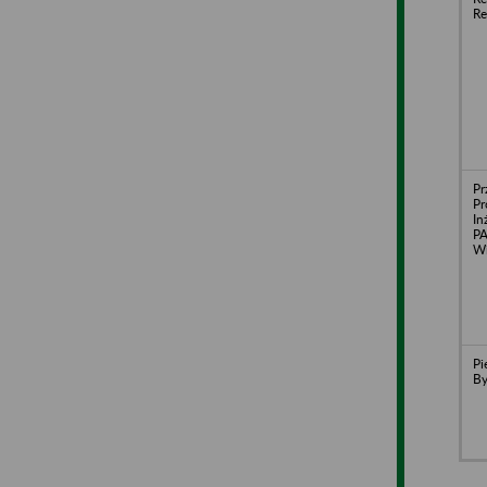
Re
Pr
Pr
In
PA
Wi
Pi
B