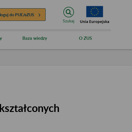
loguj do
PUE/eZUS
Szukaj
y
Baza wiedzy
O ZUS
kształconych