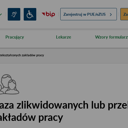
Zarejestruj w
PUE/eZUS
Za
Pracujący
Lekarze
Wzory formularz
zekształconych zakładów pracy
aza zlikwidowanych lub prze
akładów pracy