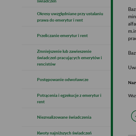
świadczeń
Baz
Okresy uwzględniane przy ustalaniu
min
prawa do emerytur i rent
alf
m.i
Przeliczanie emerytur i rent
pra
Zmniejszenie lub zawieszenie
Baz
świadczeń pracujących emerytów i
rencistów
Uwa
Postępowanie odwoławcze
Naz
Potrącenia i egzekucje z emerytur i
Wsz
rent
Niezrealizowane świadczenia
Kwoty najniższych świadczeń