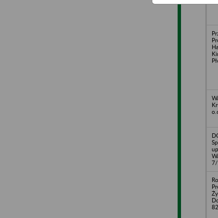
Pr
Pr
Ha
Ki
Pł
Wa
Kr
o.
D
Sp
up
Wa
7/
Ro
Pr
Ży
Do
82