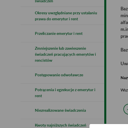
świadczeń
Baz
Okresy uwzględniane przy ustalaniu
min
prawa do emerytur i rent
alf
m.i
Przeliczanie emerytur i rent
pra
Zmniejszenie lub zawieszenie
Baz
świadczeń pracujących emerytów i
rencistów
Uwa
Postępowanie odwoławcze
Naz
Potrącenia i egzekucje z emerytur i
Wsz
rent
Niezrealizowane świadczenia
Kwoty najniższych świadczeń