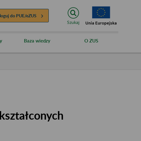
loguj do
PUE/eZUS
Szukaj
y
Baza wiedzy
O ZUS
kształconych