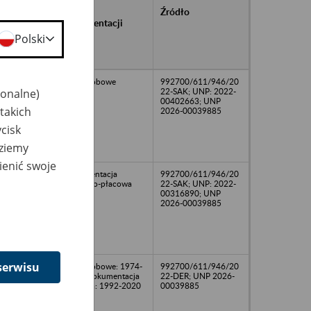
rańcowe
Rodzaj
Źródło
ntacji
dokumentacji
owywanej w
Polski
ach
owych
08
Akta osobowe
992700/611/946/20
jonalne)
22-SAK; UNP: 2022-
00402663; UNP
takich
2026-00039885
cisk
dziemy
ienić swoje
22
Dokumentacja
992700/611/946/20
osobowo-płacowa
22-SAK; UNP: 2022-
00316890; UNP
2026-00039885
serwisu
Akta osobowe: 1974-
992700/611/946/20
2020; dokumentacja
22-DER; UNP 2026-
płacowa: 1992-2020
00039885