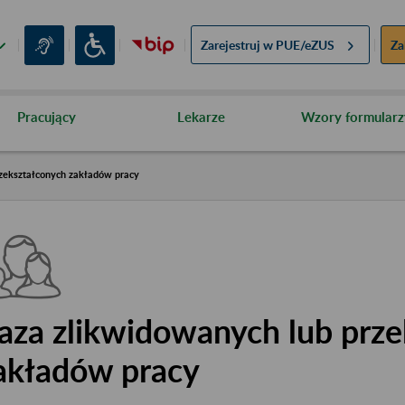
Zarejestruj w
PUE/eZUS
Za
Pracujący
Lekarze
Wzory formularz
zekształconych zakładów pracy
aza zlikwidowanych lub prze
akładów pracy