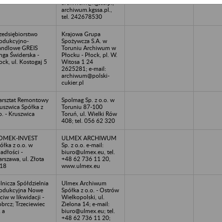
archiwum@kgssa.pl,
archiwum.kgssa.pl.,
tel. 242678530
zedsiębiorstwo
Krajowa Grupa
odukcyjno-
Spożywcza S.A. w
ndlowe GREIS
Toruniu Archiwum w
nga Świderska -
Płocku - Płock, pl. W.
ock, ul. Kostogaj 5
Witosa 1 24
2625281; e-mail:
archiwum@polski-
cukier.pl
rsztat Remontowy
Spolmag Sp. z o.o. w
uszwica Spółka z
Toruniu 87-100
o. - Kruszwica
Toruń, ul. Wielki Rów
408; tel. 056 62 320
OMEK-INVEST
ULMEX ARCHIWUM
ółka z o.o. w
Sp. z o.o. e-mail:
adłości -
biuro@ulmex.eu, tel.
rszawa, ul. Złota
+48 62 736 11 20,
18
www.ulmex.eu
lnicza Spółdzielnia
Ulmex Archiwum
odukcyjna Nowe
Spółka z o.o. - Ostrów
ciw w likwidacji -
Wielkopolski, ul.
brcz; Trzeciewiec
Zielona 14; e-mail:
 a
biuro@ulmex.eu; tel.
+48 62 736 11 20;