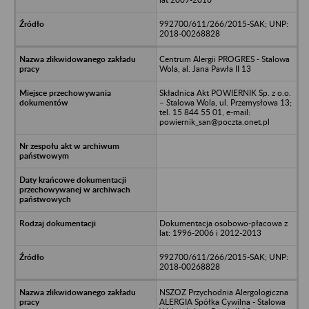
992700/611/266/2015-SAK; UNP:
2018-00268828
Centrum Alergii PROGRES - Stalowa
Wola, al. Jana Pawła II 13
Składnica Akt POWIERNIK Sp. z o.o.
– Stalowa Wola, ul. Przemysłowa 13;
tel. 15 844 55 01, e-mail:
powiernik_san@poczta.onet.pl
Dokumentacja osobowo-płacowa z
lat: 1996-2006 i 2012-2013
992700/611/266/2015-SAK; UNP:
2018-00268828
NSZOZ Przychodnia Alergologiczna
ALERGIA Spółka Cywilna - Stalowa