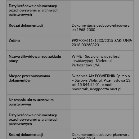
Dokumentacja osobowo-płacowa z
lat 1968-2000
992700/611/1233/2015-SAK; UNP:
2018-00268823
WIMET Sp. z o.o. w upadłości
likwidacyjnej - Mielec, ul.
Partyzantów 19A
Składnica Akt POWIERNIK Sp. z o.o.
– Stalowa Wola, ul. Przemysłowa 13;
tel. 15 844 55 01, e-mail:
powiernik_san@poczta.onet.pl
Dokumentacja osobowo-płacowa z
lat 2009-2016