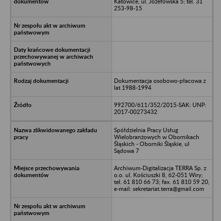
Katowice, ul. Józefowska 5; tel. 31
253-98-15
Dokumentacja osobowo-płacowa z
lat 1988-1994
992700/611/352/2015-SAK: UNP:
2017-00273432
Spółdzielnia Pracy Usług
Wielobranżowych w Obornikach
Śląskich - Oborniki Śląskie, ul
Sądowa 7
Archiwum-Digitalizacja TERRA Sp. z
o.o. ul. Kościuszki 8, 62-051 Wiry;
tel. 61 810 66 73; fax. 61 810 59 20,
e-mail: sekretariat.terra@gmail.com