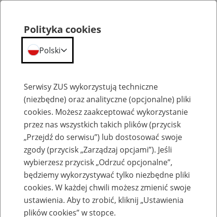
Polityka cookies
Polski
Menu
Szukaj
Serwisy ZUS wykorzystują techniczne
(niezbędne) oraz analityczne (opcjonalne) pliki
cookies. Możesz zaakceptować wykorzystanie
Emerytury
przez nas wszystkich takich plików (przycisk
„Przejdź do serwisu”) lub dostosować swoje
zgody (przycisk „Zarządzaj opcjami”). Jeśli
wybierzesz przycisk „Odrzuć opcjonalne”,
będziemy wykorzystywać tylko niezbędne pliki
Baza zlikwidowanych lub
cookies. W każdej chwili możesz zmienić swoje
przekształconych zakładów pracy
ustawienia. Aby to zrobić, kliknij „Ustawienia
plików cookies” w stopce.