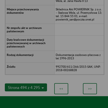
Wola, al. Jana Pawła II 13
Składnica Akt POWIERNIK Sp. z o.o.
– Stalowa Wola, ul. Przemysłowa 13;
tel. 15 844 55 01, e-mail:
powiernik_san@poczta.onet.pl
Dokumentacja osobowo-płacowa z
lat 1996-2013
992700/611/266/2015-SAK; UNP:
2018-00268828
Strona 494 z 4 295
<<
>>