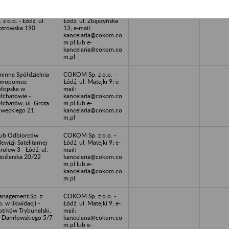
CONOMY CLASS
COKOM Sp. z o.o. -
. z o.o. - Łódź, ul.
Łódź, ul. Zbąszyńska
otrowska 190
13; e-mail:
kancelaria@cokom.co
m.pl lub e-
kancelaria@cokom.co
m.pl
inna Spółdzielnia
COKOM Sp. z o.o. -
amopomoc
Łódź, ul. Matejki 9; e-
łopska w
mail:
łchatowie -
kancelaria@cokom.co
łchatów, ul. Grota
m.pl lub e-
weckiego 21
kancelaria@cokom.co
m.pl
ub Odbiorców
COKOM Sp. z o.o. -
lewizji Satelitarnej
Łódź, ul. Matejki 9; e-
rolew 3 - Łódź, ul.
mail:
oślarska 20/22
kancelaria@cokom.co
m.pl lub e-
kancelaria@cokom.co
m.pl
nagement Sp. z
COKOM Sp. z o.o. -
o. w likwidacji -
Łódź, ul. Matejki 9; e-
otrków Trybunalski,
mail:
. Daniłowskiego 5/7
kancelaria@cokom.co
m.pl lub e-