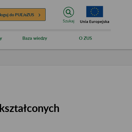
loguj do
PUE/eZUS
Szukaj
y
Baza wiedzy
O ZUS
kształconych