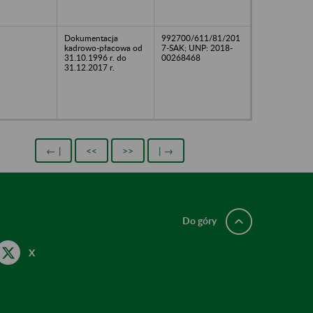
Dokumentacja
992700/611/81/201
kadrowo-płacowa od
7-SAK; UNP: 2018-
31.10.1996 r. do
00268468
31.12.2017 r.
← |
<<
>>
| →
Do góry
X