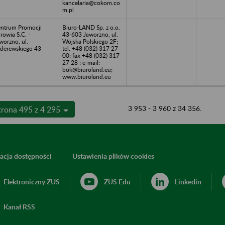
kancelaria@cokom.co
m.pl
ntrum Promocji
Biuro-LAND Sp. z o.o.
rowia S.C. -
43-603 Jaworzno, ul.
worzno, ul.
Wojska Polskiego 2F;
derewskiego 43
tel. +48 (032) 317 27
00; fax +48 (032) 317
27 28 ; e-mail:
bok@biuroland.eu;
www.biuroland.eu
3 953 - 3 960 z 34 356.
trona 495 z 4 295
acja dostępności
Ustawienia plików cookies
Elektroniczny ZUS
ZUS Edu
Linkedin
Kanał RSS