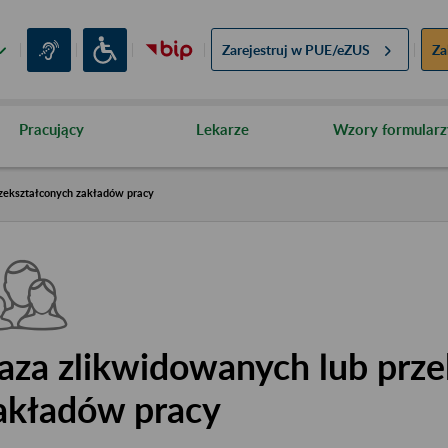
Zarejestruj w
PUE/eZUS
Za
Pracujący
Lekarze
Wzory formularz
zekształconych zakładów pracy
aza zlikwidowanych lub prze
akładów pracy