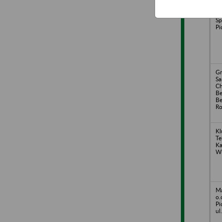
E
Sp
Pi
Gm
S
Ch
Be
Be
Ro
Kl
Te
Ka
Wi
Ma
o.
Pi
ul