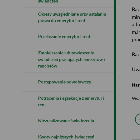
świadczeń
Baz
Okresy uwzględniane przy ustalaniu
min
prawa do emerytur i rent
alf
m.i
Przeliczanie emerytur i rent
pra
Zmniejszenie lub zawieszenie
Baz
świadczeń pracujących emerytów i
rencistów
Uwa
Postępowanie odwoławcze
Naz
Potrącenia i egzekucje z emerytur i
Wsz
rent
Niezrealizowane świadczenia
Kwoty najniższych świadczeń