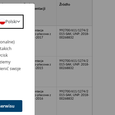
rańcowe
Rodzaj
Źródło
ntacji
dokumentacji
owywanej w
ach
owych
Polski
Dokumentacja
992700/611/1274/2
osobowo-płacowa z
015-SAK; UNP: 2018-
lat 1999-2017
00268832
jonalne)
takich
cisk
Dokumentacja
992700/611/1274/2
dziemy
osobowo-płacowa z
015-SAK; UNP: 2018-
ienić swoje
lat 1991-2015
00268832
Dokumentacja
992700/611/1274/2
osobowo-płacowa z
015-SAK; UNP: 2018-
lat 1991-2016
00268832
serwisu