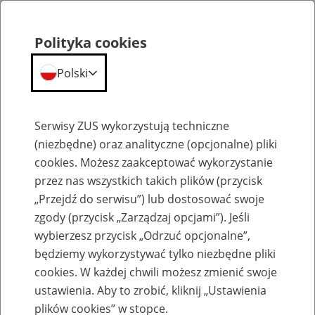
Polityka cookies
Polski
Menu
Szukaj
Serwisy ZUS wykorzystują techniczne
(niezbędne) oraz analityczne (opcjonalne) pliki
cookies. Możesz zaakceptować wykorzystanie
Emerytury
przez nas wszystkich takich plików (przycisk
„Przejdź do serwisu”) lub dostosować swoje
zgody (przycisk „Zarządzaj opcjami”). Jeśli
wybierzesz przycisk „Odrzuć opcjonalne”,
będziemy wykorzystywać tylko niezbędne pliki
Baza zlikwidowanych lub
cookies. W każdej chwili możesz zmienić swoje
przekształconych zakładów pracy
ustawienia. Aby to zrobić, kliknij „Ustawienia
plików cookies” w stopce.