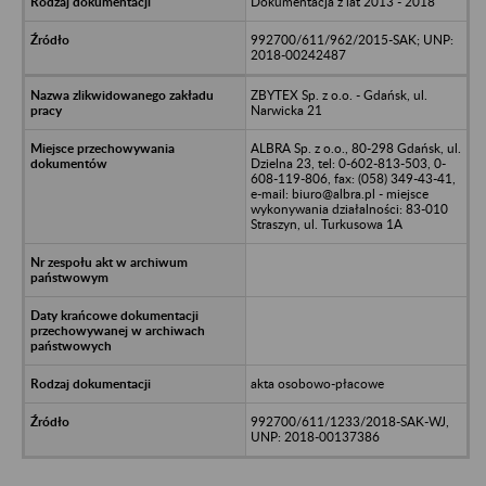
Dokumentacja z lat 2013 - 2018
992700/611/962/2015-SAK; UNP:
2018-00242487
ZBYTEX Sp. z o.o. - Gdańsk, ul.
Narwicka 21
ALBRA Sp. z o.o., 80-298 Gdańsk, ul.
Dzielna 23, tel: 0-602-813-503, 0-
608-119-806, fax: (058) 349-43-41,
e-mail: biuro@albra.pl - miejsce
wykonywania działalności: 83-010
Straszyn, ul. Turkusowa 1A
akta osobowo-płacowe
992700/611/1233/2018-SAK-WJ,
UNP: 2018-00137386