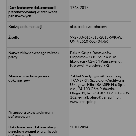
1968-2017
akta osobowo-płacowe
992700/611/515/2015-SAK-WJ,
UNP: 2018-002404750
Polska Grupa Dostawców
Preparatów OTC Sp. z o.o. w
likwidacji - 02-954 Warszawa, ul.
Królowej Marysieńki 9/2
Zakład Spedycyjno-Przewozowy
TRANSPRIN Sp. z.o.o. - Archiwum
Usługowe Filia TRANSPRIN-u Sp. z
o.o., 24-100 Góra Puławska, ul.
Długa 34, tel. 818 805 004; 818 805
162, e-mail: biuro@transprin.pl;
www.transprin.pl
2010-2014