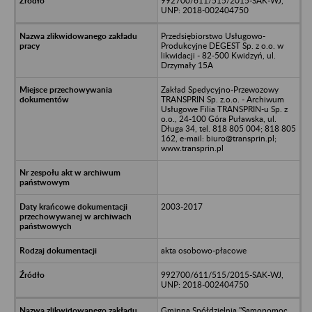
992700/611/515/2015-SAK-WJ,
UNP: 2018-002404750
Przedsiębiorstwo Usługowo-
Produkcyjne DEGEST Sp. z o.o. w
likwidacji - 82-500 Kwidzyń, ul.
Drzymały 15A
Zakład Spedycyjno-Przewozowy
TRANSPRIN Sp. z.o.o. - Archiwum
Usługowe Filia TRANSPRIN-u Sp. z
o.o., 24-100 Góra Puławska, ul.
Długa 34, tel. 818 805 004; 818 805
162, e-mail: biuro@transprin.pl;
www.transprin.pl
2003-2017
akta osobowo-płacowe
992700/611/515/2015-SAK-WJ,
UNP: 2018-002404750
Gminna Spółdzielnia "Samopomoc