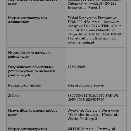
Chłopska" w likwidacji - 24-123
Janowiec, ul. Rynek 1
Zakład Spedycyjno-Przewozowy
TRANSPRIN Sp. z.o.o. - Archiwum
Usługowe Filia TRANSPRIN-u Sp. z
o.o., 24-100 Góra Puławska, ul.
Długa 34, tel. 818 805 004; 818 805
162, e-mail: biuro@transprin.pl;
www.transprin.pl
1968-2005
akta osobowo-płacowe
992700/611/515/2015-SAK-WJ,
UNP: 2018-002404750
Wytwórnia Aparatury Wtryskowej
PZL Mielec Sp. z o.o. - Mielec, ul.
Wojska Polskiego 3
AR-POS Sp. z o.o. - Rzeszów, ul.