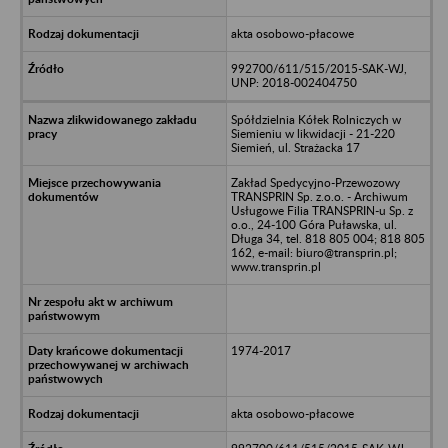
akta osobowo-płacowe
992700/611/515/2015-SAK-WJ,
UNP: 2018-002404750
Spółdzielnia Kółek Rolniczych w
Siemieniu w likwidacji - 21-220
Siemień, ul. Strażacka 17
Zakład Spedycyjno-Przewozowy
TRANSPRIN Sp. z.o.o. - Archiwum
Usługowe Filia TRANSPRIN-u Sp. z
o.o., 24-100 Góra Puławska, ul.
Długa 34, tel. 818 805 004; 818 805
162, e-mail: biuro@transprin.pl;
www.transprin.pl
1974-2017
akta osobowo-płacowe