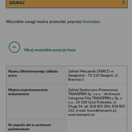
SZUKAJ
Wszystkie uwagi można przesyłać poprzez
formularz
Ukryj wszystkie pozycje bazy
Zakład Mleczarski STARCO w
Stargardzie - 73-110 Stargard, ul.
Branima 5
Zakład Spedycyjno-Przewozowy
TRANSPRIN Sp. z.o.o. - Archiwum
Usługowe Filia TRANSPRIN-u Sp. z
o.o., 24-100 Góra Puławska, ul.
Długa 34, tel. 818 805 004; 818 805
162, e-mail: biuro@transprin.pl;
www.transprin.pl