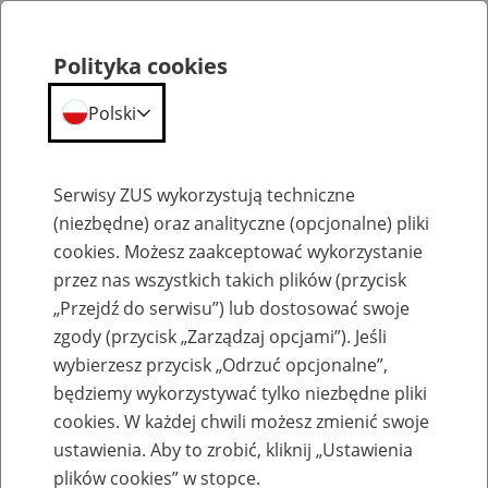
Polityka cookies
Polski
Menu
Szukaj
Serwisy ZUS wykorzystują techniczne
(niezbędne) oraz analityczne (opcjonalne) pliki
cookies. Możesz zaakceptować wykorzystanie
Emerytury
przez nas wszystkich takich plików (przycisk
„Przejdź do serwisu”) lub dostosować swoje
zgody (przycisk „Zarządzaj opcjami”). Jeśli
wybierzesz przycisk „Odrzuć opcjonalne”,
będziemy wykorzystywać tylko niezbędne pliki
Baza zlikwidowanych lub
cookies. W każdej chwili możesz zmienić swoje
przekształconych zakładów pracy
ustawienia. Aby to zrobić, kliknij „Ustawienia
plików cookies” w stopce.