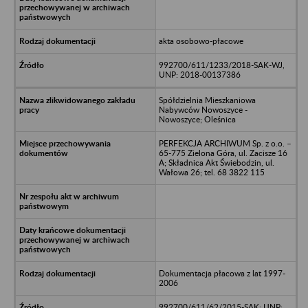
akta osobowo-płacowe
992700/611/1233/2018-SAK-WJ,
UNP: 2018-00137386
Spółdzielnia Mieszkaniowa
Nabywców Nowoszyce -
Nowoszyce; Oleśnica
PERFEKCJA ARCHIWUM Sp. z o.o. –
65-775 Zielona Góra, ul. Zacisze 16
A; Składnica Akt Świebodzin, ul.
Wałowa 26; tel. 68 3822 115
Dokumentacja płacowa z lat 1997-
2006
992700/611/62/2015-SAK; UNP: