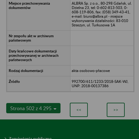
ALBRA Sp. z o.o., 80-298 Gdańsk, ul.
Dzielna 23, tel: 0-602-813-503, 0-
608-119-806, fax: (058) 349-43-41,
e-mail: biuro@albra.pl - miejsce
wykonywania działalności: 83-010
Straszyn, ul. Turkusowa 1A
akta osobowo-płacowe
992700/611/1233/2018-SAK-WJ,
UNP: 2018-00137386
Strona 502 z 4 295
<<
>>
Zamówienia publiczne