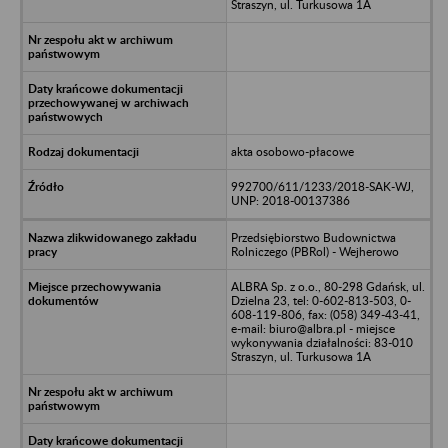
Straszyn, ul. Turkusowa 1A
akta osobowo-płacowe
992700/611/1233/2018-SAK-WJ,
UNP: 2018-00137386
Przedsiębiorstwo Budownictwa
Rolniczego (PBRol) - Wejherowo
ALBRA Sp. z o.o., 80-298 Gdańsk, ul.
Dzielna 23, tel: 0-602-813-503, 0-
608-119-806, fax: (058) 349-43-41,
e-mail: biuro@albra.pl - miejsce
wykonywania działalności: 83-010
Straszyn, ul. Turkusowa 1A