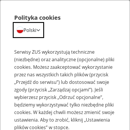
Polityka cookies
Polski
Menu
Szukaj
Serwisy ZUS wykorzystują techniczne
(niezbędne) oraz analityczne (opcjonalne) pliki
cookies. Możesz zaakceptować wykorzystanie
Emerytury
przez nas wszystkich takich plików (przycisk
„Przejdź do serwisu”) lub dostosować swoje
zgody (przycisk „Zarządzaj opcjami”). Jeśli
wybierzesz przycisk „Odrzuć opcjonalne”,
będziemy wykorzystywać tylko niezbędne pliki
Baza zlikwidowanych lub
cookies. W każdej chwili możesz zmienić swoje
przekształconych zakładów pracy
ustawienia. Aby to zrobić, kliknij „Ustawienia
plików cookies” w stopce.