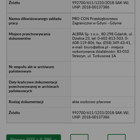
992700/611/1233/2018-SAK-WJ,
UNP: 2018-00137386
PRO CON Przedsiębiorstwo
Zagraniczne w Gdyni - Gdynia
ALBRA Sp. z o.o., 80-298 Gdańsk, ul.
Dzielna 23, tel: 0-602-813-503, 0-
608-119-806, fax: (058) 349-43-41,
e-mail: biuro@albra.pl - miejsce
wykonywania działalności: 83-010
Straszyn, ul. Turkusowa 1A
akta osobowo-płacowe
992700/611/1233/2018-SAK-WJ,
UNP: 2018-00137386
Strona 503 z 4 295