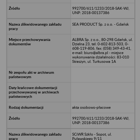
992700/611/1233/2018-SAK-WJ,
UNP: 2018-00137386
SEA PRODUCT Sp. z o.o. - Gdańsk
ALBRA Sp. z o.o., 80-298 Gdańsk, ul.
Dzielna 23, tel: 0-602-813-503, 0-
608-119-806, fax: (058) 349-43-41,
e-mail: biuro@albra.pl - miejsce
wykonywania działalności: 83-010
Straszyn, ul. Turkusowa 1A
akta osobowo-płacowe
992700/611/1233/2018-SAK-WJ,
UNP: 2018-00137386
SCiWR Szkło - Sopot, ul.
Puławskiego 9/11