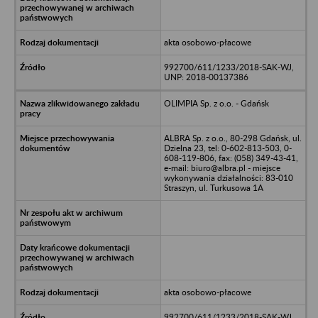
akta osobowo-płacowe
992700/611/1233/2018-SAK-WJ,
UNP: 2018-00137386
OLIMPIA Sp. z o.o. - Gdańsk
ALBRA Sp. z o.o., 80-298 Gdańsk, ul.
Dzielna 23, tel: 0-602-813-503, 0-
608-119-806, fax: (058) 349-43-41,
e-mail: biuro@albra.pl - miejsce
wykonywania działalności: 83-010
Straszyn, ul. Turkusowa 1A
akta osobowo-płacowe
992700/611/1233/2018-SAK-WJ,