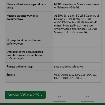
MORS Zasadnicza Szkoła Zawodowa
w Gdańsku - Gdańsk
ALBRA Sp. z o.o., 80-298 Gdańsk, ul.
Dzielna 23, tel: 0-602-813-503, 0-
608-119-806, fax: (058) 349-43-41,
e-mail: biuro@albra.pl - miejsce
wykonywania działalności: 83-010
Straszyn, ul. Turkusowa 1A
akta osobowo-płacowe
992700/611/1233/2018-SAK-WJ,
UNP: 2018-00137386
Strona 505 z 4 295
<<
>>