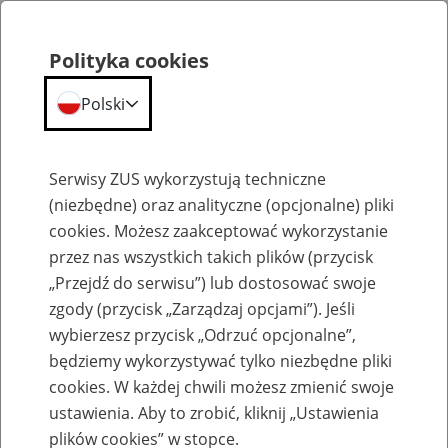
Polityka cookies
Polski
Menu
Szukaj
Serwisy ZUS wykorzystują techniczne
(niezbędne) oraz analityczne (opcjonalne) pliki
cookies. Możesz zaakceptować wykorzystanie
Emerytury
przez nas wszystkich takich plików (przycisk
„Przejdź do serwisu”) lub dostosować swoje
zgody (przycisk „Zarządzaj opcjami”). Jeśli
wybierzesz przycisk „Odrzuć opcjonalne”,
będziemy wykorzystywać tylko niezbędne pliki
Baza zlikwidowanych lub
cookies. W każdej chwili możesz zmienić swoje
przekształconych zakładów pracy
ustawienia. Aby to zrobić, kliknij „Ustawienia
plików cookies” w stopce.