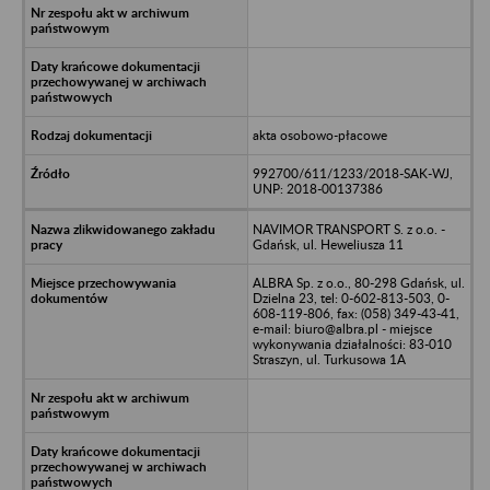
akta osobowo-płacowe
992700/611/1233/2018-SAK-WJ,
UNP: 2018-00137386
NAVIMOR TRANSPORT S. z o.o. -
Gdańsk, ul. Heweliusza 11
ALBRA Sp. z o.o., 80-298 Gdańsk, ul.
Dzielna 23, tel: 0-602-813-503, 0-
608-119-806, fax: (058) 349-43-41,
e-mail: biuro@albra.pl - miejsce
wykonywania działalności: 83-010
Straszyn, ul. Turkusowa 1A