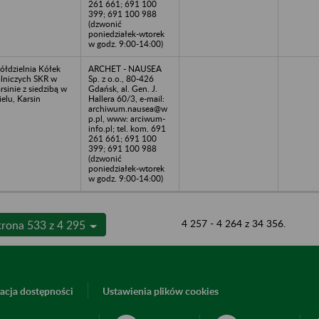
261 661; 691 100
399; 691 100 988
(dzwonić
poniedziałek-wtorek
w godz. 9:00-14:00)
ółdzielnia Kółek
ARCHET - NAUSEA
lniczych SKR w
Sp. z o.o., 80-426
rsinie z siedzibą w
Gdańsk, al. Gen. J.
elu, Karsin
Hallera 60/3, e-mail:
archiwum.nausea@w
p.pl, www: arciwum-
info.pl; tel. kom. 691
261 661; 691 100
399; 691 100 988
(dzwonić
poniedziałek-wtorek
w godz. 9:00-14:00)
4 257 - 4 264 z 34 356.
trona 533 z 4 295
acja dostępności
Ustawienia plików cookies