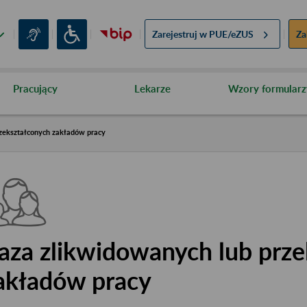
Zarejestruj w
PUE/eZUS
Za
Pracujący
Lekarze
Wzory formularz
zekształconych zakładów pracy
aza zlikwidowanych lub prze
akładów pracy