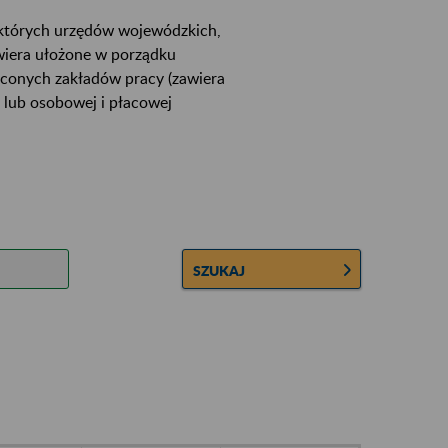
ektórych urzędów wojewódzkich,
wiera ułożone w porządku
łconych zakładów pracy (zawiera
 lub osobowej i płacowej
SZUKAJ