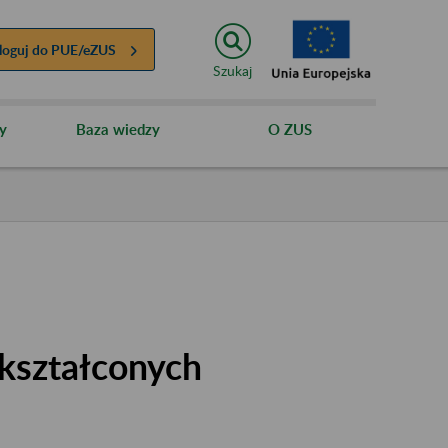
loguj do
PUE/eZUS
Szukaj
y
Baza wiedzy
O ZUS
kształconych