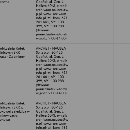
rczma
Gdańsk, al. Gen. J.
Hallera 60/3, e-mail:
archiwum.nausea@w
p.pl, www: arciwum-
info.pl; tel. kom. 691
261 661; 691 100
399; 691 100 988
(dzwonić
poniedziałek-wtorek
w godz. 9:00-14:00)
ółdzielnia Kółek
ARCHET - NAUSEA
lniczych SKR
Sp. z o.o., 80-426
pusz - Dziemiany
Gdańsk, al. Gen. J.
Hallera 60/3, e-mail:
archiwum.nausea@w
p.pl, www: arciwum-
info.pl; tel. kom. 691
261 661; 691 100
399; 691 100 988
(dzwonić
poniedziałek-wtorek
w godz. 9:00-14:00)
ółdzielnia Kółek
ARCHET - NAUSEA
lniczych SKR w
Sp. z o.o., 80-426
okowej z siedzibą w
Gdańsk, al. Gen. J.
nkowicach,
Hallera 60/3, e-mail:
rokowa
archiwum.nausea@w
p.pl, www: arciwum-
info.pl; tel. kom. 691