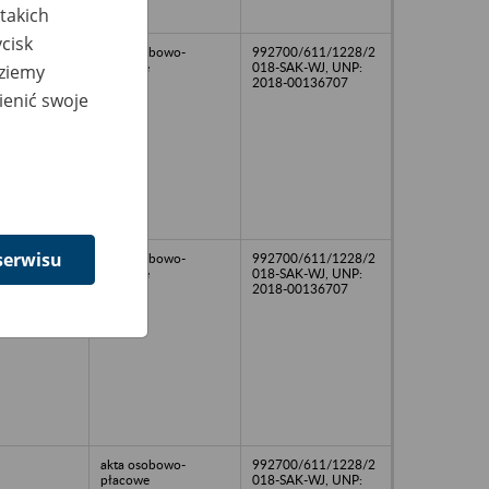
takich
cisk
akta osobowo-
992700/611/1228/2
płacowe
018-SAK-WJ, UNP:
dziemy
2018-00136707
ienić swoje
serwisu
akta osobowo-
992700/611/1228/2
płacowe
018-SAK-WJ, UNP:
2018-00136707
akta osobowo-
992700/611/1228/2
płacowe
018-SAK-WJ, UNP: