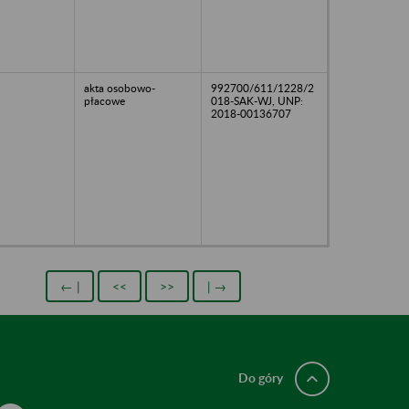
akta osobowo-
992700/611/1228/2
płacowe
018-SAK-WJ, UNP:
2018-00136707
← |
<<
>>
| →
Do góry