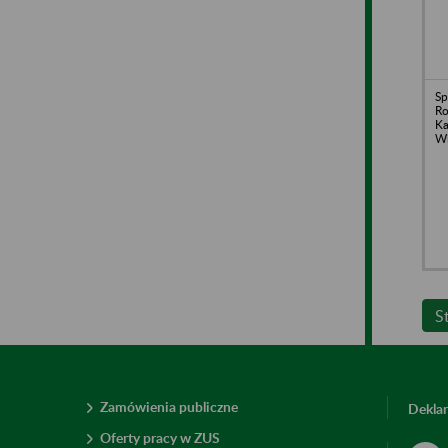
Sp
Ro
Ka
Wi
S
Zamówienia publiczne
Deklar
Oferty pracy w ZUS