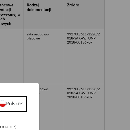
rańcowe
Rodzaj
Źródło
ntacji
dokumentacji
owywanej w
ach
owych
akta osobowo-
992700/611/1228/2
płacowe
018-SAK-WJ, UNP:
2018-00136707
akta osobowo-
992700/611/1228/2
płacowe
018-SAK-WJ, UNP:
2018-00136707
Polski
jonalne)