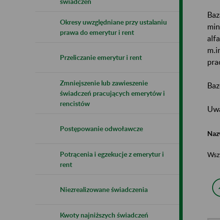
świadczeń
Baz
Okresy uwzględniane przy ustalaniu
min
prawa do emerytur i rent
alf
m.i
Przeliczanie emerytur i rent
pra
Zmniejszenie lub zawieszenie
Baz
świadczeń pracujących emerytów i
rencistów
Uwa
Postępowanie odwoławcze
Naz
Potrącenia i egzekucje z emerytur i
Wsz
rent
Niezrealizowane świadczenia
Kwoty najniższych świadczeń