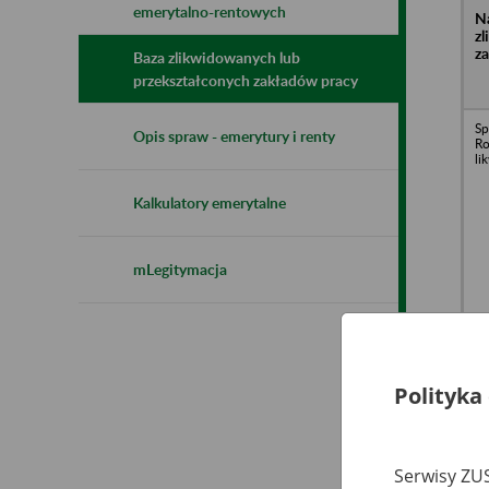
emerytalno-rentowych
N
z
z
Baza zlikwidowanych lub
przekształconych zakładów pracy
Sp
Opis spraw - emerytury i renty
Ro
li
Kalkulatory emerytalne
mLegitymacja
Sp
Ro
Polityka
Serwisy ZUS