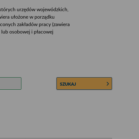
ektórych urzędów wojewódzkich,
wiera ułożone w porządku
łconych zakładów pracy (zawiera
 lub osobowej i płacowej
SZUKAJ