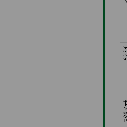
- 
Sp
Go
- 
Sk
Sp
H
Pr
up
Gd
1