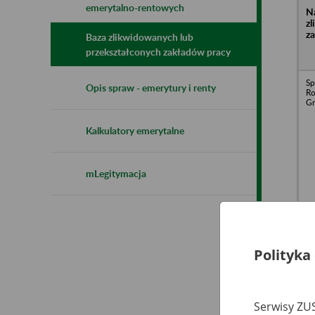
emerytalno-rentowych
N
z
z
Baza zlikwidowanych lub
przekształconych zakładów pracy
Sp
Opis spraw - emerytury i renty
Ro
G
Kalkulatory emerytalne
mLegitymacja
Sp
Zr
D
Je
Polityka
W
M
G
Serwisy ZUS