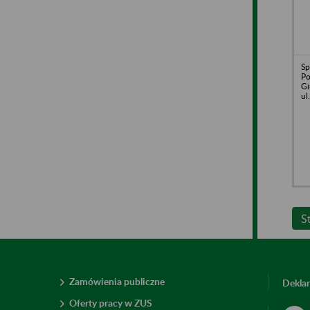
Sp
Po
Gi
ul
S
Zamówienia publiczne
Deklar
Oferty pracy w ZUS