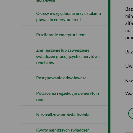
świadczeń
Baz
Okresy uwzględniane przy ustalaniu
min
prawa do emerytur i rent
alf
m.i
Przeliczanie emerytur i rent
pra
Zmniejszenie lub zawieszenie
Baz
świadczeń pracujących emerytów i
rencistów
Uwa
Postępowanie odwoławcze
Naz
Potrącenia i egzekucje z emerytur i
Wsz
rent
Niezrealizowane świadczenia
Kwoty najniższych świadczeń