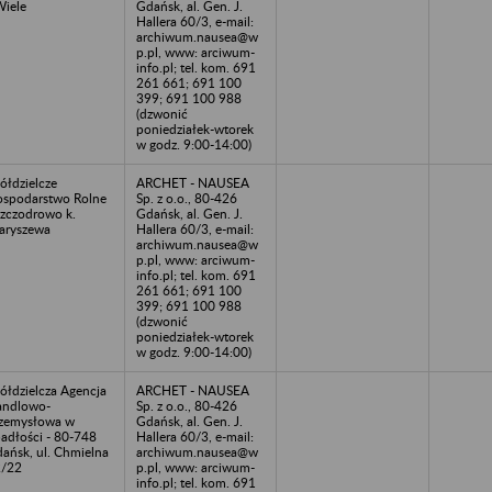
Wiele
Gdańsk, al. Gen. J.
Hallera 60/3, e-mail:
archiwum.nausea@w
p.pl, www: arciwum-
info.pl; tel. kom. 691
261 661; 691 100
399; 691 100 988
(dzwonić
poniedziałek-wtorek
w godz. 9:00-14:00)
ółdzielcze
ARCHET - NAUSEA
spodarstwo Rolne
Sp. z o.o., 80-426
Szczodrowo k.
Gdańsk, al. Gen. J.
aryszewa
Hallera 60/3, e-mail:
archiwum.nausea@w
p.pl, www: arciwum-
info.pl; tel. kom. 691
261 661; 691 100
399; 691 100 988
(dzwonić
poniedziałek-wtorek
w godz. 9:00-14:00)
ółdzielcza Agencja
ARCHET - NAUSEA
andlowo-
Sp. z o.o., 80-426
zemysłowa w
Gdańsk, al. Gen. J.
adłości - 80-748
Hallera 60/3, e-mail:
ańsk, ul. Chmielna
archiwum.nausea@w
2/22
p.pl, www: arciwum-
info.pl; tel. kom. 691