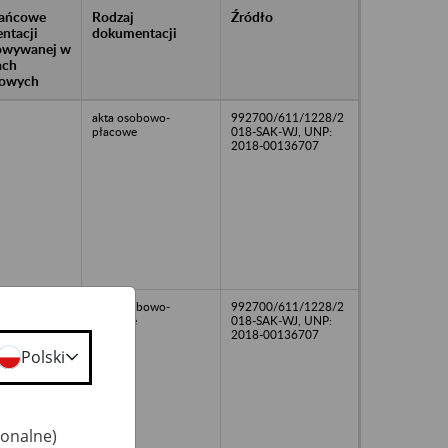
rańcowe
Rodzaj
Źródło
ntacji
dokumentacji
owywanej w
ach
owych
akta osobowo-
992700/611/1228/2
płacowe
018-SAK-WJ, UNP:
2018-00136707
akta osobowo-
992700/611/1228/2
płacowe
018-SAK-WJ, UNP:
2018-00136707
Polski
jonalne)