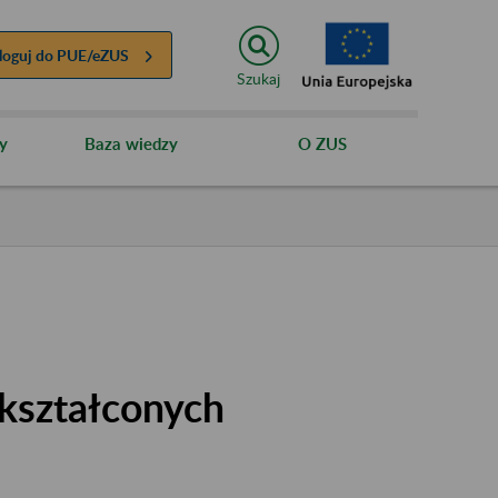
loguj do
PUE/eZUS
Szukaj
y
Baza wiedzy
O ZUS
kształconych