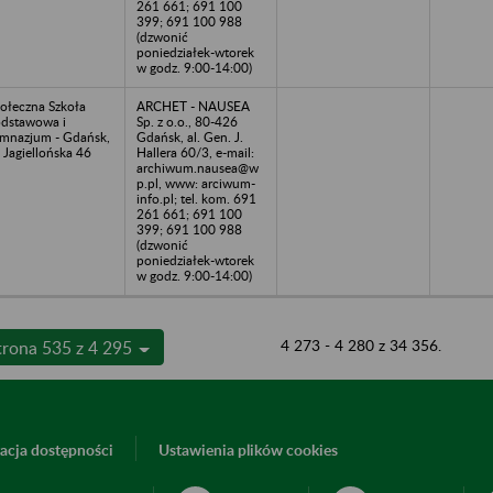
261 661; 691 100
399; 691 100 988
(dzwonić
poniedziałek-wtorek
w godz. 9:00-14:00)
ołeczna Szkoła
ARCHET - NAUSEA
dstawowa i
Sp. z o.o., 80-426
mnazjum - Gdańsk,
Gdańsk, al. Gen. J.
. Jagiellońska 46
Hallera 60/3, e-mail:
archiwum.nausea@w
p.pl, www: arciwum-
info.pl; tel. kom. 691
261 661; 691 100
399; 691 100 988
(dzwonić
poniedziałek-wtorek
w godz. 9:00-14:00)
4 273 - 4 280 z 34 356.
trona 535 z 4 295
acja dostępności
Ustawienia plików cookies