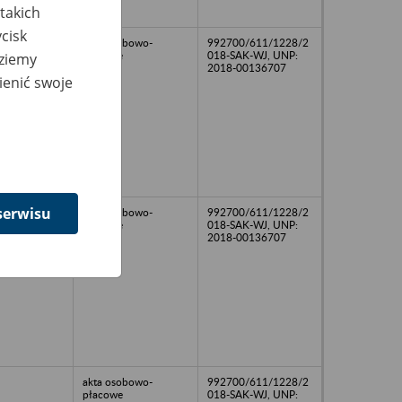
takich
cisk
akta osobowo-
992700/611/1228/2
płacowe
018-SAK-WJ, UNP:
dziemy
2018-00136707
ienić swoje
serwisu
akta osobowo-
992700/611/1228/2
płacowe
018-SAK-WJ, UNP:
2018-00136707
akta osobowo-
992700/611/1228/2
płacowe
018-SAK-WJ, UNP: