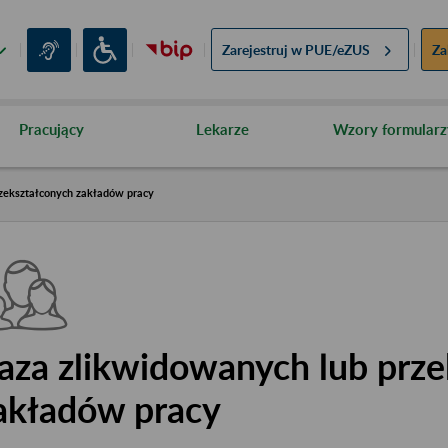
Zarejestruj w
PUE/eZUS
Za
Pracujący
Lekarze
Wzory formularz
zekształconych zakładów pracy
aza zlikwidowanych lub prze
akładów pracy