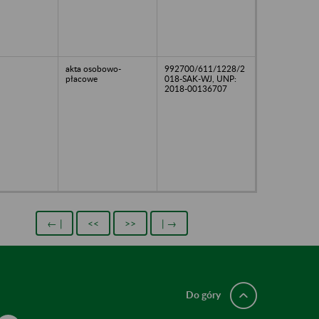
akta osobowo-
992700/611/1228/2
płacowe
018-SAK-WJ, UNP:
2018-00136707
← |
<<
>>
| →
Do góry