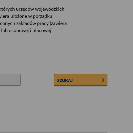
ektórych urzędów wojewódzkich,
wiera ułożone w porządku
łconych zakładów pracy (zawiera
 lub osobowej i płacowej
SZUKAJ