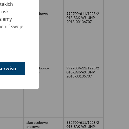
takich
cisk
akta osobowo-
992700/611/1228/2
płacowe
018-SAK-WJ, UNP:
dziemy
2018-00136707
ienić swoje
serwisu
akta osobowo-
992700/611/1228/2
płacowe
018-SAK-WJ, UNP:
2018-00136707
akta osobowo-
992700/611/1228/2
płacowe
018-SAK-WJ, UNP: