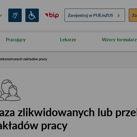
Zarejestruj w
PUE/eZUS
Za
Pracujący
Lekarze
Wzory formularz
zekształconych zakładów pracy
aza zlikwidowanych lub prze
akładów pracy