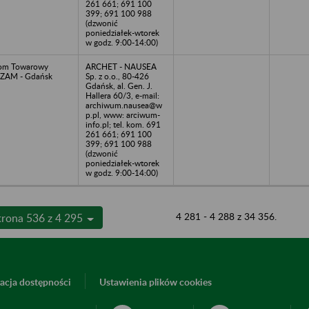
261 661; 691 100
399; 691 100 988
(dzwonić
poniedziałek-wtorek
w godz. 9:00-14:00)
om Towarowy
ARCHET - NAUSEA
ZAM - Gdańsk
Sp. z o.o., 80-426
Gdańsk, al. Gen. J.
Hallera 60/3, e-mail:
archiwum.nausea@w
p.pl, www: arciwum-
info.pl; tel. kom. 691
261 661; 691 100
399; 691 100 988
(dzwonić
poniedziałek-wtorek
w godz. 9:00-14:00)
4 281 - 4 288 z 34 356.
trona 536 z 4 295
acja dostępności
Ustawienia plików cookies