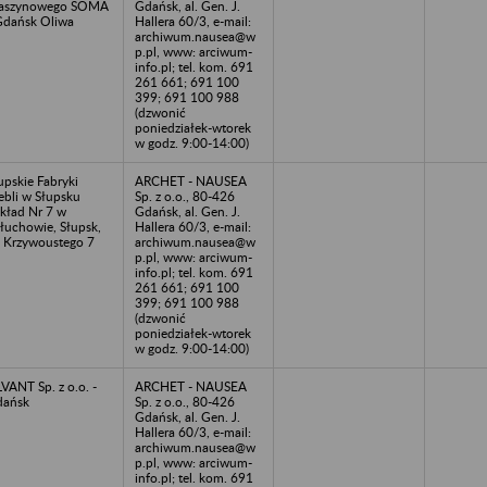
aszynowego SOMA
Gdańsk, al. Gen. J.
Gdańsk Oliwa
Hallera 60/3, e-mail:
archiwum.nausea@w
p.pl, www: arciwum-
info.pl; tel. kom. 691
261 661; 691 100
399; 691 100 988
(dzwonić
poniedziałek-wtorek
w godz. 9:00-14:00)
upskie Fabryki
ARCHET - NAUSEA
bli w Słupsku
Sp. z o.o., 80-426
kład Nr 7 w
Gdańsk, al. Gen. J.
łuchowie, Słupsk,
Hallera 60/3, e-mail:
. Krzywoustego 7
archiwum.nausea@w
p.pl, www: arciwum-
info.pl; tel. kom. 691
261 661; 691 100
399; 691 100 988
(dzwonić
poniedziałek-wtorek
w godz. 9:00-14:00)
LVANT Sp. z o.o. -
ARCHET - NAUSEA
dańsk
Sp. z o.o., 80-426
Gdańsk, al. Gen. J.
Hallera 60/3, e-mail:
archiwum.nausea@w
p.pl, www: arciwum-
info.pl; tel. kom. 691