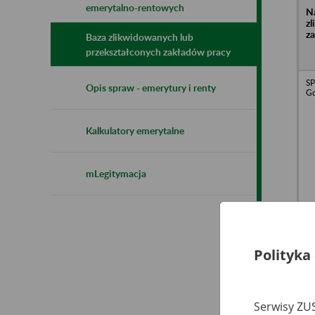
emerytalno-rentowych
N
z
z
Baza zlikwidowanych lub
przekształconych zakładów pracy
S
Opis spraw - emerytury i renty
G
Kalkulatory emerytalne
mLegitymacja
Pr
Sp
Kr
SP
Polityka
- 
Serwisy ZUS