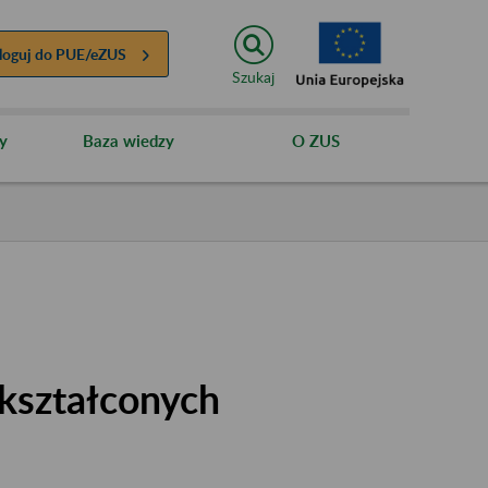
loguj do
PUE/eZUS
Szukaj
y
Baza wiedzy
O ZUS
kształconych