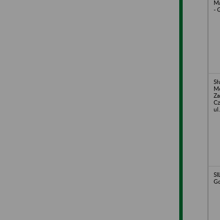
M
- 
Sł
Me
Za
Cz
ul
SI
G