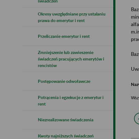
świadczeń
Baz
Okresy uwzględniane przy ustalaniu
min
prawa do emerytur i rent
alf
m.i
Przeliczanie emerytur i rent
pra
Zmniejszenie lub zawieszenie
Baz
świadczeń pracujących emerytów i
rencistów
Uwa
Postępowanie odwoławcze
Naz
Potrącenia i egzekucje z emerytur i
Wsz
rent
Niezrealizowane świadczenia
Kwoty najniższych świadczeń