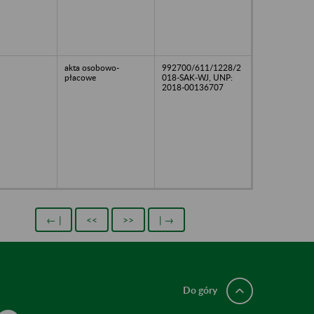
akta osobowo-
992700/611/1228/2
płacowe
018-SAK-WJ, UNP:
2018-00136707
← |
<<
>>
| →
Do góry