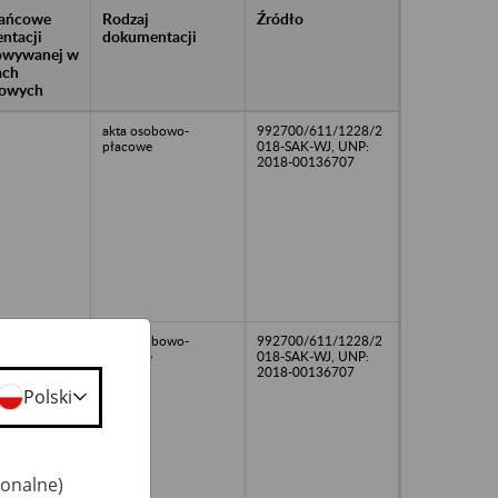
rańcowe
Rodzaj
Źródło
ntacji
dokumentacji
owywanej w
ach
owych
akta osobowo-
992700/611/1228/2
płacowe
018-SAK-WJ, UNP:
2018-00136707
akta osobowo-
992700/611/1228/2
płacowe
018-SAK-WJ, UNP:
2018-00136707
Polski
jonalne)