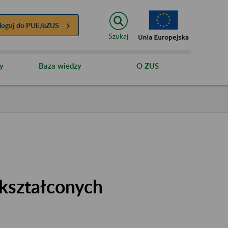
loguj do
PUE/eZUS
Szukaj
y
Baza wiedzy
O ZUS
kształconych