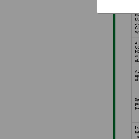
N
LO
z 
Gl
W
A
C
HO
w 
ul
AL
up
ul
Sp
pr
Ry
La
In
Tr