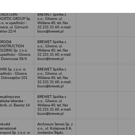
w godz. 9:00-14:00)
ORDSTERN
BREWET Spółka z
GISTIC GROUP Sp.
o.o., Gliwice, ul.
o.o. w upadłości -
Wiślana 40; tel./fax
iwice, ul. Górnych
32 231 31 60; e-mail:
ałów 22/4
biuro@brewet.pl
URODA
BREWET Spółka z
ONSTRUCTION
o.o., Gliwice, ul.
LDING Sp. z o.o.
Wiślana 40; tel./fax
upadłości - Gliwice,
32 231 31 60; e-mail:
. Dworcowa 58/4
biuro@brewet.pl
MIX Sp. z o.o. w
BREWET Spółka z
adłości - Gliwice,
o.o., Gliwice, ul.
. Odrowążów 101
Wiślana 40; tel./fax
32 231 31 60; e-mail:
biuro@brewet.pl
ecjalistyczna
BREWET Spółka z
aktyka lekarska -
o.o., Gliwice, ul.
bnik, ul. Basisty 14
Wiślana 40; tel./fax
32 231 31 60; e-mail:
biuro@brewet.pl
nkveld
Archiwum Serwis Sp. z
ternational
o.o., ul. Kolejowa 8 A,
ansport Sp. z o.o. w
Jordanów Śląski;