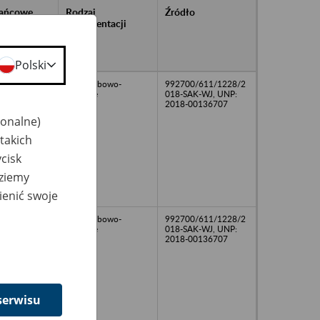
rańcowe
Rodzaj
Źródło
ntacji
dokumentacji
owywanej w
ach
owych
Polski
akta osobowo-
992700/611/1228/2
płacowe
018-SAK-WJ, UNP:
2018-00136707
jonalne)
takich
cisk
dziemy
ienić swoje
akta osobowo-
992700/611/1228/2
płacowe
018-SAK-WJ, UNP:
2018-00136707
serwisu