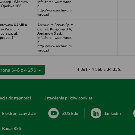
kwidacji - Wrocław,
info@archiwum.wroc.
. Opolska 188
pl;
http://www.archiwum.
wroc.pl
rtownia KAMILA -
Archiwum Serwis Sp. z
rzy Wosilul -
o.o., ul. Kolejowa 8 A,
ocława, ul.
Jordanów Śląski;
protna 14
info@archiwum.wroc.
pl;
http://www.archiwum.
wroc.pl
4 361 - 4 368 z 34 356.
trona 546 z 4 295
acja dostępności
Ustawienia plików cookies
Elektroniczny ZUS
ZUS Edu
Linkedin
Kanał RSS