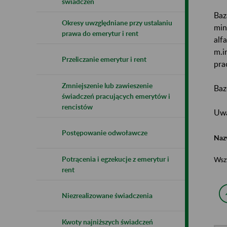
świadczeń
Baz
Okresy uwzględniane przy ustalaniu
min
prawa do emerytur i rent
alf
m.i
Przeliczanie emerytur i rent
pra
Zmniejszenie lub zawieszenie
Baz
świadczeń pracujących emerytów i
rencistów
Uwa
Postępowanie odwoławcze
Naz
Potrącenia i egzekucje z emerytur i
Wsz
rent
Niezrealizowane świadczenia
Kwoty najniższych świadczeń