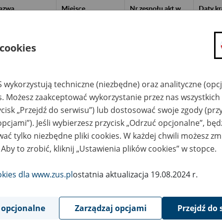
azwa
Miejsce
Nr zespołu akt w
Daty k
likwidowanego
przechowywania
archiwum
dokume
akładu pracy
dokumentów
państwowym
przech
archiw
państw
 cookies
aństwowe
ARCHET - NAUSEA
spodarstwo Rolne
Sp. z o.o., 80-426
Koszwałach,
Gdańsk, al. Gen. J.
szwały
Hallera 60/3, e-mail:
 wykorzystują techniczne (niezbędne) oraz analityczne (opc
archiwum.nausea@w
p.pl, www: arciwum-
es. Możesz zaakceptować wykorzystanie przez nas wszystkich 
info.pl; tel. kom. 691
261 661; 691 100
ycisk „Przejdź do serwisu”) lub dostosować swoje zgody (przy
399; 691 100 988
(dzwonić
opcjami”). Jeśli wybierzesz przycisk „Odrzuć opcjonalne”, bę
poniedziałek-wtorek
ać tylko niezbędne pliki cookies. W każdej chwili możesz zm
w godz. 9:00-14:00)
 Aby to zrobić, kliknij „Ustawienia plików cookies” w stopce.
aństwowe
ARCHET - NAUSEA
spodarstwo Rolne
Sp. z o.o., 80-426
Grabinie Zameczek,
Gdańsk, al. Gen. J.
okies dla www.zus.pl
ostatnia aktualizacja 19.08.2024 r.
abina Zameczek
Hallera 60/3, e-mail:
archiwum.nausea@w
p.pl, www: arciwum-
info.pl; tel. kom. 691
261 661; 691 100
 opcjonalne
Zarządzaj opcjami
Przejdź do 
399; 691 100 988
(dzwonić
poniedziałek-wtorek