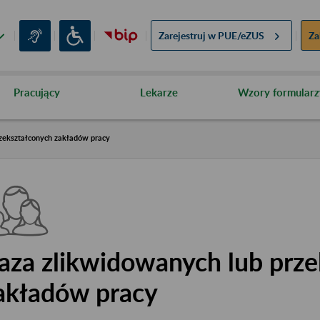
Zarejestruj w
PUE/eZUS
Za
Pracujący
Lekarze
Wzory formularz
zekształconych zakładów pracy
aza zlikwidowanych lub prze
akładów pracy