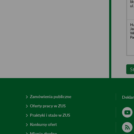
li
ul
Hu
Je
Wr
Pa
S
Zamówienia publiczne
Deklar
Oferty pracy w ZUS
Praktyki i staże w ZUS
Konkursy ofert
Mienie zbędne