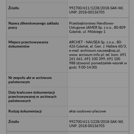
992700/611/1228/2018-SAK-WJ,
UNP: 2018-00136705
Przedsiębiorstwo Handlowo-
Usługowe JAMER Sp. z o.o., 80-809
Gdańsk, ul. Milskiego 1
ARCHET - NAUSEA Sp. z o.o., 80-
426 Gdańsk, al. Gen. J. Hallera 60/3,
e-mail: archiwum.nausea@wp.pl,
www: arciwum-info.pl; tel. kom. 691
261 661; 691 100 399; 691 100
988 (dzwonić poniedziałek-wtorek w
godz. 9:00-14:00)
akta osobowo-płacowe
992700/611/1228/2018-SAK-WJ,
UNP: 2018-00136705