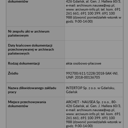
426 Gdańsk, al. Gen. J. Hallera 60/3,
e-mail: archiwum.nausea@wp.pl,
www: arciwum-info.pl; tel. kom. 691
261 661; 691 100 399; 691 100
988 (dzwonić poniedziałek-wtorek w
godz. 9:00-14:00)
akta osobowo-płacowe
992700/611/1228/2018-SAK-WJ,
UNP: 2018-00136705
INTERTOP Sp. z o.o. w Gdańsku,
Gdańsk
ARCHET - NAUSEA Sp. z o.o., 80-
426 Gdańsk, al. Gen. J. Hallera 60/3,
e-mail: archiwum.nausea@wp.pl,
www: arciwum-info.pl; tel. kom. 691
261 661; 691 100 399; 691 100
988 (dzwonić poniedziałek-wtorek w
godz. 9:00-14:00)