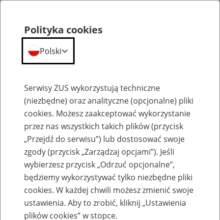
Polityka cookies
Polski
Menu
Szukaj
Serwisy ZUS wykorzystują techniczne
(niezbędne) oraz analityczne (opcjonalne) pliki
cookies. Możesz zaakceptować wykorzystanie
Emerytury
przez nas wszystkich takich plików (przycisk
„Przejdź do serwisu”) lub dostosować swoje
zgody (przycisk „Zarządzaj opcjami”). Jeśli
wybierzesz przycisk „Odrzuć opcjonalne”,
będziemy wykorzystywać tylko niezbędne pliki
Baza zlikwidowanych lub
cookies. W każdej chwili możesz zmienić swoje
przekształconych zakładów pracy
ustawienia. Aby to zrobić, kliknij „Ustawienia
plików cookies” w stopce.