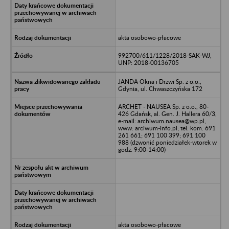
akta osobowo-płacowe
992700/611/1228/2018-SAK-WJ,
UNP: 2018-00136705
JANDA Okna i Drzwi Sp. z o.o.,
Gdynia, ul. Chwaszczyńska 172
ARCHET - NAUSEA Sp. z o.o., 80-
426 Gdańsk, al. Gen. J. Hallera 60/3,
e-mail: archiwum.nausea@wp.pl,
www: arciwum-info.pl; tel. kom. 691
261 661; 691 100 399; 691 100
988 (dzwonić poniedziałek-wtorek w
godz. 9:00-14:00)
akta osobowo-płacowe