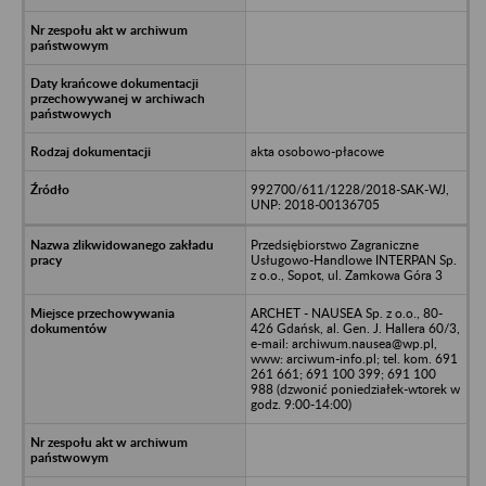
akta osobowo-płacowe
992700/611/1228/2018-SAK-WJ,
UNP: 2018-00136705
Przedsiębiorstwo Zagraniczne
Usługowo-Handlowe INTERPAN Sp.
z o.o., Sopot, ul. Zamkowa Góra 3
ARCHET - NAUSEA Sp. z o.o., 80-
426 Gdańsk, al. Gen. J. Hallera 60/3,
e-mail: archiwum.nausea@wp.pl,
www: arciwum-info.pl; tel. kom. 691
261 661; 691 100 399; 691 100
988 (dzwonić poniedziałek-wtorek w
godz. 9:00-14:00)