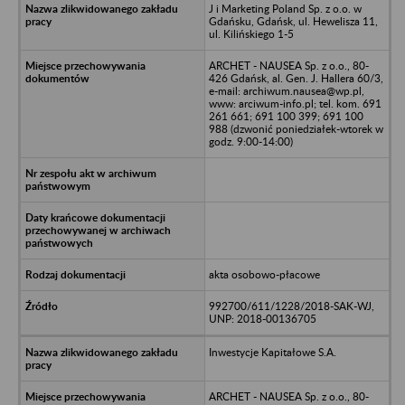
J i Marketing Poland Sp. z o.o. w
Gdańsku, Gdańsk, ul. Hewelisza 11,
ul. Kilińskiego 1-5
ARCHET - NAUSEA Sp. z o.o., 80-
426 Gdańsk, al. Gen. J. Hallera 60/3,
e-mail: archiwum.nausea@wp.pl,
www: arciwum-info.pl; tel. kom. 691
261 661; 691 100 399; 691 100
988 (dzwonić poniedziałek-wtorek w
godz. 9:00-14:00)
akta osobowo-płacowe
992700/611/1228/2018-SAK-WJ,
UNP: 2018-00136705
Inwestycje Kapitałowe S.A.
ARCHET - NAUSEA Sp. z o.o., 80-