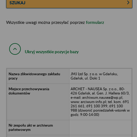
SZUKAJ
Wszystkie uwagi można przesyłać poprzez
formularz
Ukryj wszystkie pozycje bazy
JMJ Ltd Sp. z o.o. w Gdańsku,
Gdańsk, ul. Doki 1
ARCHET - NAUSEA Sp. z o.o., 80-
426 Gdańsk, al. Gen. J. Hallera 60/3,
e-mail: archiwum.nausea@wp.pl,
www: arciwum-info.pl; tel. kom. 691
261 661; 691 100 399; 691 100
988 (dzwonić poniedziałek-wtorek w
godz. 9:00-14:00)