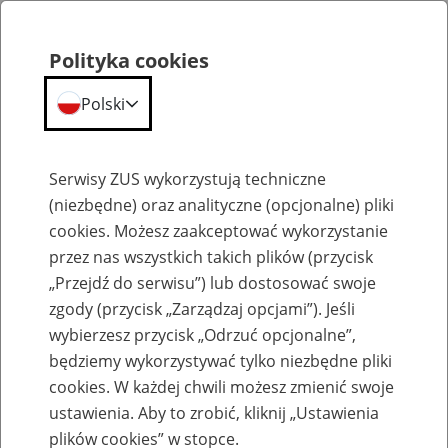
Polityka cookies
Polski
Menu
Szukaj
Serwisy ZUS wykorzystują techniczne
(niezbędne) oraz analityczne (opcjonalne) pliki
cookies. Możesz zaakceptować wykorzystanie
Emerytury
przez nas wszystkich takich plików (przycisk
„Przejdź do serwisu”) lub dostosować swoje
zgody (przycisk „Zarządzaj opcjami”). Jeśli
wybierzesz przycisk „Odrzuć opcjonalne”,
będziemy wykorzystywać tylko niezbędne pliki
Baza zlikwidowanych lub
cookies. W każdej chwili możesz zmienić swoje
przekształconych zakładów pracy
ustawienia. Aby to zrobić, kliknij „Ustawienia
plików cookies” w stopce.