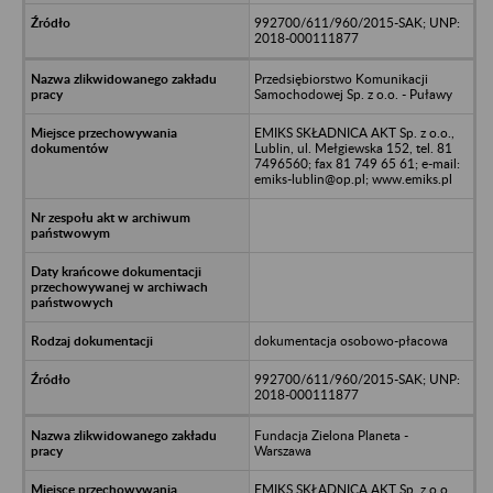
992700/611/960/2015-SAK; UNP:
2018-000111877
Przedsiębiorstwo Komunikacji
Samochodowej Sp. z o.o. - Puławy
EMIKS SKŁADNICA AKT Sp. z o.o.,
Lublin, ul. Mełgiewska 152, tel. 81
7496560; fax 81 749 65 61; e-mail:
emiks-lublin@op.pl; www.emiks.pl
dokumentacja osobowo-płacowa
992700/611/960/2015-SAK; UNP:
2018-000111877
Fundacja Zielona Planeta -
Warszawa
EMIKS SKŁADNICA AKT Sp. z o.o.,