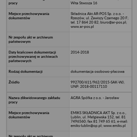
Wita Stwosza 16
Składnica Akt AR-POS Sp. z o.o. -
Rzeszów, ul. Zawiszy Czarnego 20 F;
tel. 17 864 20 82; biuro@ar-pos.pl;
www.ar-pos.pl
2014-2018
dokumentacja osobowo-płacowa
992700/611/962/2015-SAK-WJ;
UNP: 2018-00117110
AGRA Spółka z o.o. - Jarosław
EMIKS SKŁADNICA AKT Sp. z o.o.,
Lublin, ul. Mełgiewska 152, tel. 81
7496560; fax 81 749 65 61; e-mail:
emiks-lublin@op.pl; www.emiks.pl