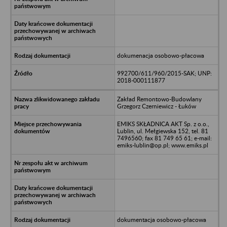
dokumenacja osobowo-płacowa
992700/611/960/2015-SAK; UNP:
2018-000111877
Zakład Remontowo-Budowlany
Grzegorz Czerniewicz - Łuków
EMIKS SKŁADNICA AKT Sp. z o.o.,
Lublin, ul. Mełgiewska 152, tel. 81
7496560; fax 81 749 65 61; e-mail:
emiks-lublin@op.pl; www.emiks.pl
dokumentacja osobowo-płacowa