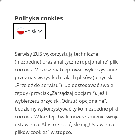
Polityka cookies
Polski
Menu
Szukaj
Serwisy ZUS wykorzystują techniczne
(niezbędne) oraz analityczne (opcjonalne) pliki
cookies. Możesz zaakceptować wykorzystanie
Emerytury
przez nas wszystkich takich plików (przycisk
„Przejdź do serwisu”) lub dostosować swoje
zgody (przycisk „Zarządzaj opcjami”). Jeśli
wybierzesz przycisk „Odrzuć opcjonalne”,
będziemy wykorzystywać tylko niezbędne pliki
Baza zlikwidowanych lub
cookies. W każdej chwili możesz zmienić swoje
przekształconych zakładów pracy
ustawienia. Aby to zrobić, kliknij „Ustawienia
plików cookies” w stopce.