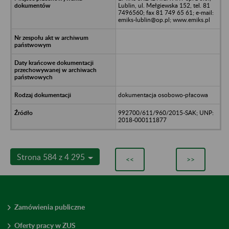
Lublin, ul. Mełgiewska 152, tel. 81
7496560; fax 81 749 65 61; e-mail:
emiks-lublin@op.pl; www.emiks.pl
dokumentacja osobowo-płacowa
992700/611/960/2015-SAK; UNP:
2018-000111877
Strona 584 z 4 295
<<
>>
Zamówienia publiczne
Oferty pracy w ZUS