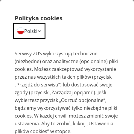
Polityka cookies
Polski
Menu
Szukaj
Serwisy ZUS wykorzystują techniczne
(niezbędne) oraz analityczne (opcjonalne) pliki
cookies. Możesz zaakceptować wykorzystanie
Emerytury
przez nas wszystkich takich plików (przycisk
„Przejdź do serwisu”) lub dostosować swoje
zgody (przycisk „Zarządzaj opcjami”). Jeśli
wybierzesz przycisk „Odrzuć opcjonalne”,
będziemy wykorzystywać tylko niezbędne pliki
Baza zlikwidowanych lub
cookies. W każdej chwili możesz zmienić swoje
przekształconych zakładów pracy
ustawienia. Aby to zrobić, kliknij „Ustawienia
plików cookies” w stopce.