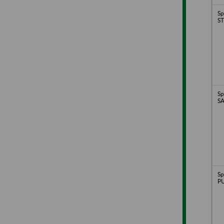
Sp
ST
Sp
SA
Sp
P