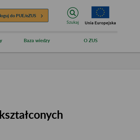
loguj do
PUE/eZUS
Szukaj
y
Baza wiedzy
O ZUS
kształconych