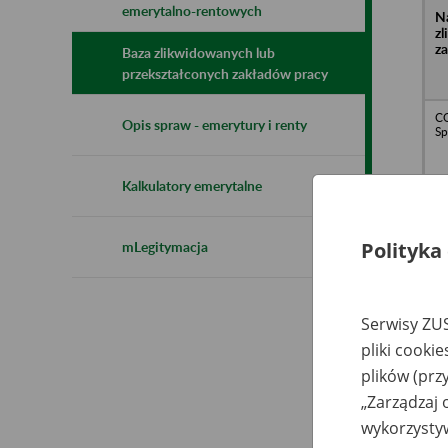
emerytalno-rentowych
N
z
z
Baza zlikwidowanych lub
przekształconych zakładów pracy
C
Opis spraw - emerytury i renty
Sp
Kalkulatory emerytalne
Polityka
mLegitymacja
Wo
Sp
Łó
Serwisy ZUS
pliki cooki
plików (prz
„Zarządzaj 
wykorzystyw
Sp