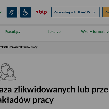
Zarejestruj w
PUE/eZUS
Za
Pracujący
Lekarze
Wzory formularz
zekształconych zakładów pracy
aza zlikwidowanych lub prze
akładów pracy