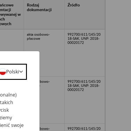
rańcowe
Rodzaj
Źródło
ntacji
dokumentacji
owywanej w
ach
owych
akta osobowo-
992700/611/145/20
płacowe
18-SAK, UNP: 2018-
00020172
Polski
akta osobowo-
992700/611/145/20
płacowe
18-SAK, UNP: 2018-
00020172
jonalne)
takich
cisk
dziemy
ienić swoje
akta osobowo-
992700/611/145/20