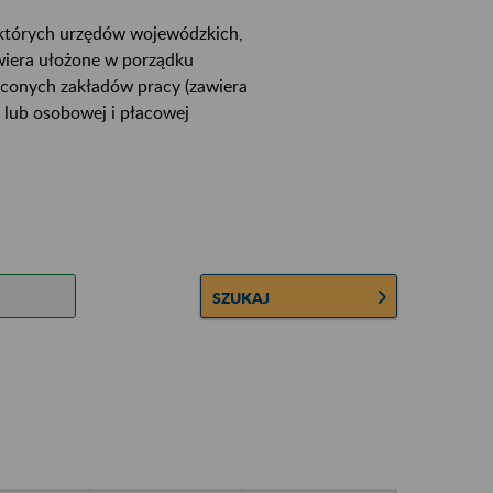
ektórych urzędów wojewódzkich,
wiera ułożone w porządku
łconych zakładów pracy (zawiera
 lub osobowej i płacowej
SZUKAJ