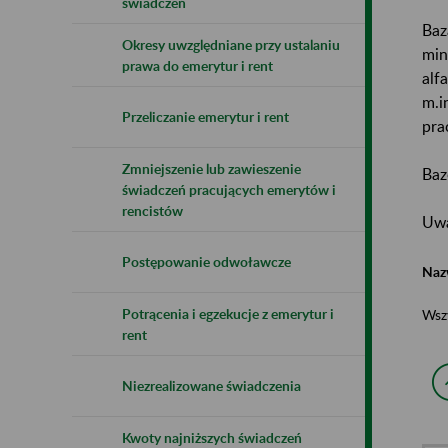
świadczeń
Baz
Okresy uwzględniane przy ustalaniu
min
prawa do emerytur i rent
alf
m.i
Przeliczanie emerytur i rent
pra
Zmniejszenie lub zawieszenie
Baz
świadczeń pracujących emerytów i
rencistów
Uwa
Postępowanie odwoławcze
Naz
Potrącenia i egzekucje z emerytur i
Wsz
rent
Niezrealizowane świadczenia
Kwoty najniższych świadczeń