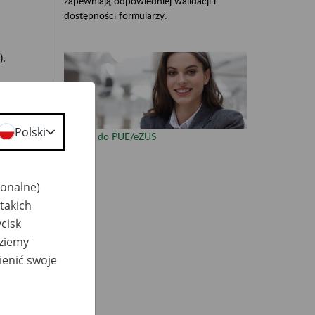
zapewniają odpowiedniej walidacji i
dostępności formularzy.
).
Polski
Zaloguj do PUE/eZUS
otem
r)
jonalne)
takich
cisk
dziemy
ienić swoje