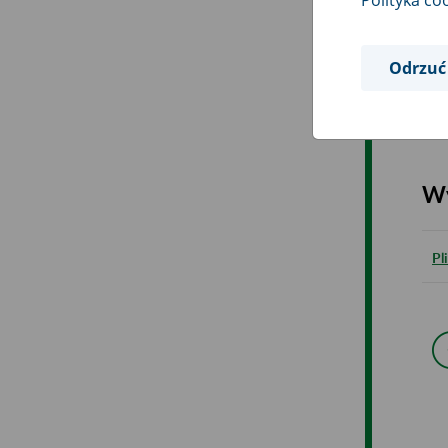
Polityka co
W
Odrzuć
Pl
Wy
Pl