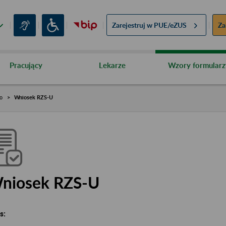
Zarejestruj w
PUE/eZUS
Za
Pracujący
Lekarze
Wzory formularz
o
Wniosek RZS-U
niosek RZS-U
s: