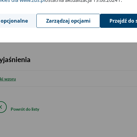
okies dla www.zus.pl
ostatnia aktualizacja 19.08.2024 r.
YPEŁNIJ I WYDRUKUJ
 opcjonalne
Zarządzaj opcjami
Przejdź do 
iki wzoru:
jaśnienia
iki wzoru
Powrót do listy