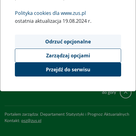
wg płci i wieku
Polityka cookies dla www.zus.pl
ostatnia aktualizacja 19.08.2024 r.
wg długości zaświadczenia lekarskiego
Odrzuć opcjonalne
Zarządzaj opcjami
Deklaracja dostępności
Przejdź do serwisu
Ustawienia plików cookies
do góry
Portalem zarządza: Departament Statystyki i Prognoz Aktuarialnych
Kontakt:
psz@zus.pl