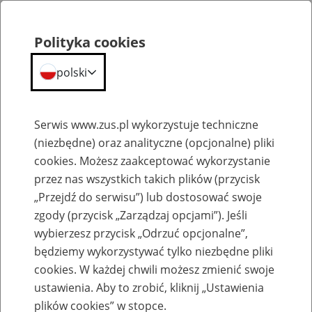
Portal
Statystyczny
Polityka cookies
Szukaj
Menu
ZUS
polski
Absencja chorobowa
Serwis www.zus.pl wykorzystuje techniczne
(niezbędne) oraz analityczne (opcjonalne) pliki
Absencja chorobowa z tytułu
cookies. Możesz zaakceptować wykorzystanie
choroby własnej osób
przez nas wszystkich takich plików (przycisk
ubezpieczonych w ZUS
„Przejdź do serwisu”) lub dostosować swoje
zgody (przycisk „Zarządzaj opcjami”). Jeśli
wybierzesz przycisk „Odrzuć opcjonalne”,
wg województw
będziemy wykorzystywać tylko niezbędne pliki
cookies. W każdej chwili możesz zmienić swoje
wg jednostek chorobowych
ustawienia. Aby to zrobić, kliknij „Ustawienia
plików cookies” w stopce.