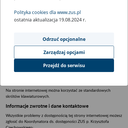
ustawy o dostępności cyfrowej z dnia 4 kwietnia 2019 r. stron
internetowych i aplikacji mobilnych podmiotów publicznych.
Polityka cookies dla www.zus.pl
Przygotowanie deklaracji dostępności
ostatnia aktualizacja 19.08.2024 r.
Deklarację sporządzono dnia:
16 września 2020 r.
Deklaracja została ostatnio poddana przeglądowi i aktualizacji dnia:
Odrzuć opcjonalne
25 marca 2025 r.
Deklarację sporządziliśmy na podstawie badań przeprowadzonych
Zarządzaj opcjami
przez
konsorcjum - Fundację Instytut Rozwoju Regionalnego i
Utilitia sp. z o.o. (plik pdf 397 kb)
(załączniki do audytu, zip 5,4 mb)
,
Przejdź do serwisu
eksperta ds. dostępności wcag-audyt.pl (plik pdf 201 kb)
oraz
ocene własną.
Skróty klawiszowe
Na stronie internetowej można korzystać ze standardowych
skrótów klawiaturowych.
Informacje zwrotne i dane kontaktowe
Wszystkie problemy z dostępnością tej strony internetowej możesz
zgłosić do
Koordynatora ds. dostępności ZUS p. Krzysztofa
Czechowskiego
: