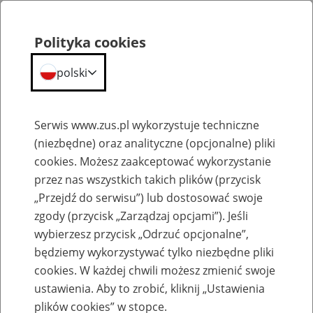
Portal
Statystyczny
Polityka cookies
Szukaj
Menu
ZUS
polski
Portal Statystyczny ZUS
Serwis www.zus.pl wykorzystuje techniczne
(niezbędne) oraz analityczne (opcjonalne) pliki
Deklaracja dostępności
cookies. Możesz zaakceptować wykorzystanie
Zakład Ubezpieczeń Społecznych
zobowiązuje się zapewnić
przez nas wszystkich takich plików (przycisk
dostępność swojej
strony internetowej
zgodnie z przepisami
„Przejdź do serwisu”) lub dostosować swoje
ustawy z dnia 4 kwietnia 2019 r. o dostępności cyfrowej stron
zgody (przycisk „Zarządzaj opcjami”). Jeśli
internetowych i aplikacji mobilnych podmiotów publicznych.
Deklaracja dostępności dotyczy strony
Portal Statystyczny ZUS
.
wybierzesz przycisk „Odrzuć opcjonalne”,
Data publikacji strony internetowej:
2017-03-24
będziemy wykorzystywać tylko niezbędne pliki
Data ostatniej istotnej aktualizacji:
2020-03-24
cookies. W każdej chwili możesz zmienić swoje
Stan dostępności cyfrowej
ustawienia. Aby to zrobić, kliknij „Ustawienia
plików cookies” w stopce.
Ta strona internetowa jest w pełni zgodna z załącznikiem do