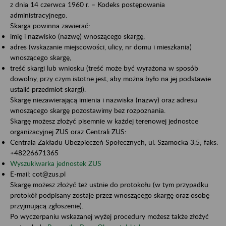
z dnia 14 czerwca 1960 r. – Kodeks postępowania
administracyjnego.
Skarga powinna zawierać:
imię i nazwisko (nazwę) wnoszącego skargę,
adres (wskazanie miejscowości, ulicy, nr domu i mieszkania)
wnoszącego skargę,
treść skargi lub wniosku (treść może być wyrażona w sposób
dowolny, przy czym istotne jest, aby można było na jej podstawie
ustalić przedmiot skargi).
Skargę niezawierającą imienia i nazwiska (nazwy) oraz adresu
wnoszącego skargę pozostawimy bez rozpoznania.
Skargę możesz złożyć pisemnie w każdej terenowej jednostce
organizacyjnej ZUS oraz Centrali ZUS:
Centrala Zakładu Ubezpieczeń Społecznych, ul. Szamocka 3,5; faks:
+48226671365
Wyszukiwarka jednostek ZUS
E-mail: cot@zus.pl
Skargę możesz złożyć też ustnie do protokołu (w tym przypadku
protokół podpisany zostaje przez wnoszącego skargę oraz osobę
przyjmującą zgłoszenie).
Po wyczerpaniu wskazanej wyżej procedury możesz także złożyć