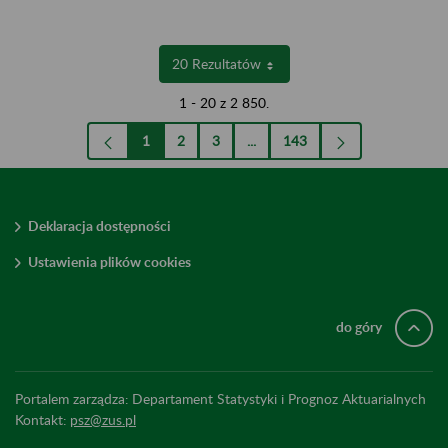
20 Rezultatów
Na stronę
1 - 20 z 2 850.
1
2
3
...
143
Strona
Strona
Strona
Strony pośrednie Use TAB to nav
Strona
Deklaracja dostępności
Ustawienia plików cookies
do góry
Portalem zarządza: Departament Statystyki i Prognoz Aktuarialnych
Kontakt:
psz@zus.pl