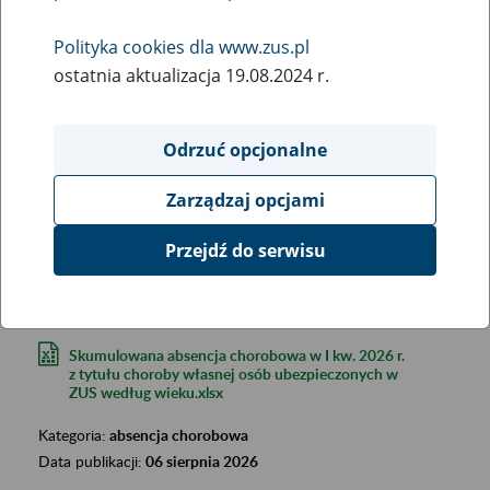
Polityka cookies dla www.zus.pl
ostatnia aktualizacja 19.08.2024 r.
Odrzuć opcjonalne
Szukana fraza:
Zarządzaj opcjami
Szukana kategoria:
Wyniki:
2850
Przejdź do serwisu
Skumulowana absencja chorobowa w I kw. 2026 r.
z tytułu choroby własnej osób ubezpieczonych w
ZUS według wieku.xlsx
Kategoria:
absencja chorobowa
Data publikacji:
06 sierpnia 2026