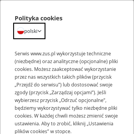
Portal
Statystyczny
Polityka cookies
Menu
ZUS
polski
Portal Statystyczny ZUS
Serwis www.zus.pl wykorzystuje techniczne
(niezbędne) oraz analityczne (opcjonalne) pliki
Wyniki wyszukiwania
cookies. Możesz zaakceptować wykorzystanie
przez nas wszystkich takich plików (przycisk
Kategoria
„Przejdź do serwisu”) lub dostosować swoje
zgody (przycisk „Zarządzaj opcjami”). Jeśli
Szukaj
wybierzesz przycisk „Odrzuć opcjonalne”,
będziemy wykorzystywać tylko niezbędne pliki
cookies. W każdej chwili możesz zmienić swoje
ustawienia. Aby to zrobić, kliknij „Ustawienia
plików cookies” w stopce.
SZUKAJ