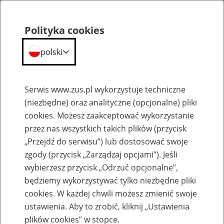
Portal
Statystyczny
Polityka cookies
Menu
ZUS
polski
Portal Statystyczny ZUS
Serwis www.zus.pl wykorzystuje techniczne
(niezbędne) oraz analityczne (opcjonalne) pliki
Wyniki wyszukiwania
cookies. Możesz zaakceptować wykorzystanie
przez nas wszystkich takich plików (przycisk
Kategoria
„Przejdź do serwisu”) lub dostosować swoje
zgody (przycisk „Zarządzaj opcjami”). Jeśli
Szukaj
wybierzesz przycisk „Odrzuć opcjonalne”,
będziemy wykorzystywać tylko niezbędne pliki
cookies. W każdej chwili możesz zmienić swoje
ustawienia. Aby to zrobić, kliknij „Ustawienia
plików cookies” w stopce.
SZUKAJ