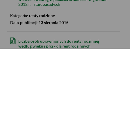
2012 r. - stare zasady.xls
Kategoria:
renty rodzinne
Data publikacji:
13 sierpnia 2015
Liczba osób uprawnionych do renty rodzinnej
według wieku i płci - dla rent rodzinnych
przyznanych w 2013 r..xls
Kategoria:
renty rodzinne
Data publikacji:
13 sierpnia 2015
Liczba osób uprawnionych do renty rodzinnej
wypadkowej, przyznanej w 2013 r. wypłacanej
przez ZUS - stan - grudzień 2013 r..xls
Kategoria:
renty rodzinne
Data publikacji:
13 sierpnia 2015