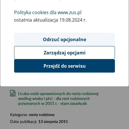
Polityka cookies dla www.zus.pl
ostatnia aktualizacja 19.08.2024 r.
Odrzuć opcjonalne
Szukana fraza:
Zarządzaj opcjami
Szukana kategoria:
Wyniki:
2850
Przejdź do serwisu
Liczba osób uprawnionych do renty rodzinnej
według wieku i płci - dla rent rodzinnych
przyznanych w 2011 r. - stare zasady.xls
Kategoria:
renty rodzinne
Data publikacji:
13 sierpnia 2015