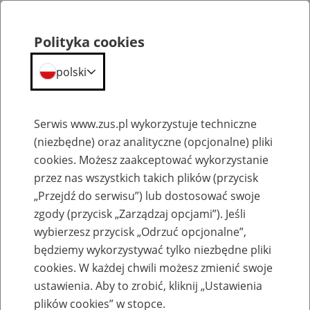
Portal
Statystyczny
Polityka cookies
Menu
ZUS
polski
Portal Statystyczny ZUS
Serwis www.zus.pl wykorzystuje techniczne
(niezbędne) oraz analityczne (opcjonalne) pliki
Wyniki wyszukiwania
cookies. Możesz zaakceptować wykorzystanie
przez nas wszystkich takich plików (przycisk
Kategoria
„Przejdź do serwisu”) lub dostosować swoje
zgody (przycisk „Zarządzaj opcjami”). Jeśli
Szukaj
wybierzesz przycisk „Odrzuć opcjonalne”,
będziemy wykorzystywać tylko niezbędne pliki
cookies. W każdej chwili możesz zmienić swoje
ustawienia. Aby to zrobić, kliknij „Ustawienia
plików cookies” w stopce.
SZUKAJ