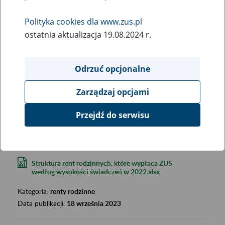
Polityka cookies dla www.zus.pl
ostatnia aktualizacja 19.08.2024 r.
Odrzuć opcjonalne
Szukana fraza:
Zarządzaj opcjami
Szukana kategoria:
Wyniki:
2850
Przejdź do serwisu
Struktura rent rodzinnych, które wypłaca ZUS
według wysokości świadczeń w 2022.xlsx
Kategoria:
renty rodzinne
Data publikacji:
18 września 2023