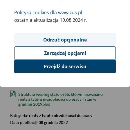
Polityka cookies dla www.zus.pl
ostatnia aktualizacja 19.08.2024 r.
Odrzuć opcjonalne
Szukana fraza:
Zarządzaj opcjami
Szukana kategoria:
Wyniki:
2850
Przejdź do serwisu
Struktura według stażu osób, którym przyznano
renty z tytułu niezdolności do pracy - stan w
grudniu 2019.xlsx
Kategoria:
renty z tytułu niezdolności do pracy
Data publikacji:
08 grudnia 2022