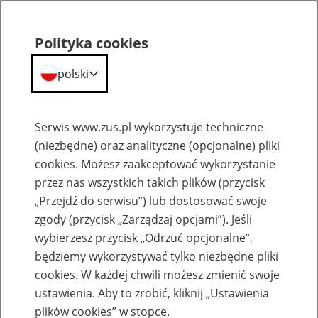
Portal
Statystyczny
Polityka cookies
Menu
ZUS
polski
Portal Statystyczny ZUS
Serwis www.zus.pl wykorzystuje techniczne
(niezbędne) oraz analityczne (opcjonalne) pliki
Wyniki wyszukiwania
cookies. Możesz zaakceptować wykorzystanie
przez nas wszystkich takich plików (przycisk
Kategoria
„Przejdź do serwisu”) lub dostosować swoje
zgody (przycisk „Zarządzaj opcjami”). Jeśli
Szukaj
wybierzesz przycisk „Odrzuć opcjonalne”,
będziemy wykorzystywać tylko niezbędne pliki
cookies. W każdej chwili możesz zmienić swoje
ustawienia. Aby to zrobić, kliknij „Ustawienia
plików cookies” w stopce.
SZUKAJ