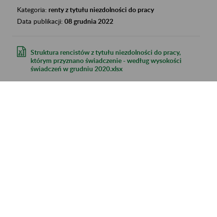
Kategoria:
renty z tytułu niezdolności do pracy
Data publikacji:
08 grudnia 2022
Struktura rencistów z tytułu niezdolności do pracy,
którym przyznano świadczenie - według wysokości
świadczeń w grudniu 2020.xlsx
Kategoria:
renty z tytułu niezdolności do pracy
Data publikacji:
08 grudnia 2022
Struktura rencistów z tytułu niezdolności do pracy,
którym przyznano świadczenie - według wysokości
świadczeń w grudniu 2019.xlsx
Kategoria:
renty z tytułu niezdolności do pracy
Data publikacji:
08 grudnia 2022
Osoby pobierające nauczycielskie świadczenia
kompensacyjne według wieku i płci 2011.xls