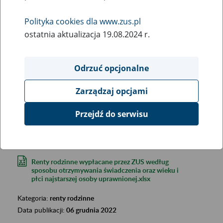
Polityka cookies dla www.zus.pl
ostatnia aktualizacja 19.08.2024 r.
Odrzuć opcjonalne
Szukana fraza:
Zarządzaj opcjami
Szukana kategoria:
Wyniki:
2850
Przejdź do serwisu
Renty rodzinne wypłacane przez ZUS według
sposobu otrzymywania świadczenia oraz wieku i
płci najstarszej osoby uprawnionej.xlsx
Kategoria:
renty rodzinne
Data publikacji:
06 grudnia 2022