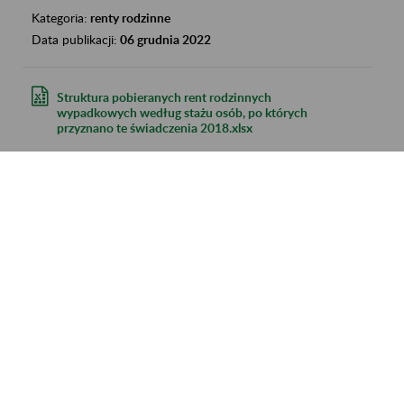
Kategoria:
renty rodzinne
Data publikacji:
06 grudnia 2022
Struktura pobieranych rent rodzinnych
wypadkowych według stażu osób, po których
przyznano te świadczenia 2018.xlsx
Kategoria:
renty rodzinne
Data publikacji:
06 grudnia 2022
Struktura pobieranych rent rodzinnych
wypadkowych według stażu osób, po których
przyznano te świadczenia.xlsx
Kategoria:
renty rodzinne
Data publikacji:
06 grudnia 2022
Struktura pobieranych rent rodzinnych
wypadkowych według stażu osób, po których