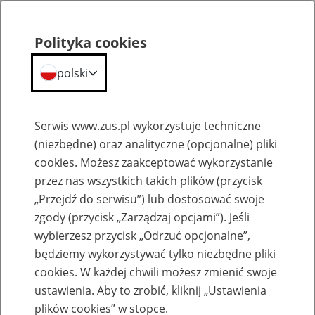
Portal
Statystyczny
Polityka cookies
Menu
ZUS
polski
Portal Statystyczny ZUS
Serwis www.zus.pl wykorzystuje techniczne
(niezbędne) oraz analityczne (opcjonalne) pliki
Wyniki wyszukiwania
cookies. Możesz zaakceptować wykorzystanie
przez nas wszystkich takich plików (przycisk
Kategoria
„Przejdź do serwisu”) lub dostosować swoje
zgody (przycisk „Zarządzaj opcjami”). Jeśli
Szukaj
wybierzesz przycisk „Odrzuć opcjonalne”,
będziemy wykorzystywać tylko niezbędne pliki
cookies. W każdej chwili możesz zmienić swoje
ustawienia. Aby to zrobić, kliknij „Ustawienia
plików cookies” w stopce.
SZUKAJ