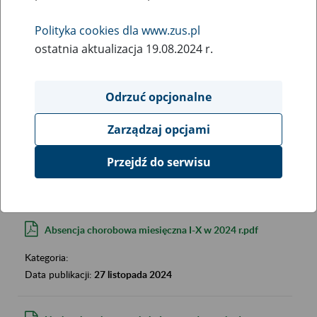
Polityka cookies dla www.zus.pl
ostatnia aktualizacja 19.08.2024 r.
Odrzuć opcjonalne
Szukana fraza:
Zarządzaj opcjami
Szukana kategoria:
Wyniki:
2850
Przejdź do serwisu
Absencja chorobowa miesięczna I-X w 2024 r.pdf
Kategoria:
Data publikacji:
27 listopada 2024