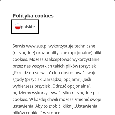
Portal
Statystyczny
Polityka cookies
Menu
ZUS
polski
Portal Statystyczny ZUS
Serwis www.zus.pl wykorzystuje techniczne
(niezbędne) oraz analityczne (opcjonalne) pliki
Wyniki wyszukiwania
cookies. Możesz zaakceptować wykorzystanie
przez nas wszystkich takich plików (przycisk
Kategoria
„Przejdź do serwisu”) lub dostosować swoje
zgody (przycisk „Zarządzaj opcjami”). Jeśli
Szukaj
wybierzesz przycisk „Odrzuć opcjonalne”,
będziemy wykorzystywać tylko niezbędne pliki
cookies. W każdej chwili możesz zmienić swoje
ustawienia. Aby to zrobić, kliknij „Ustawienia
plików cookies” w stopce.
SZUKAJ