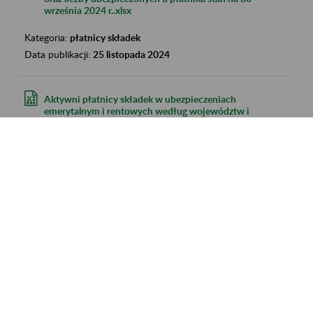
września 2024 r..xlsx
Kategoria:
płatnicy składek
Data publikacji:
25 listopada 2024
Aktywni płatnicy składek w ubezpieczeniach
emerytalnym i rentowych według województw i
powiatów oraz statusu płatnika składek - stan na
30 września 2024 r..xlsx
Kategoria:
płatnicy składek
Data publikacji:
25 listopada 2024
Aktywni płatnicy składek w ubezpieczeniach
emerytalnym i rentowych według szczególnej
formy prawnej - stan na 30 września 2024 r..xlsx
Kategoria:
płatnicy składek
Data publikacji:
25 listopada 2024