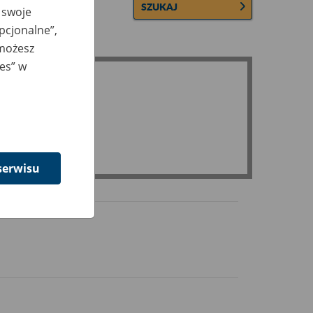
SZUKAJ
 swoje
opcjonalne”,
 możesz
ies” w
serwisu