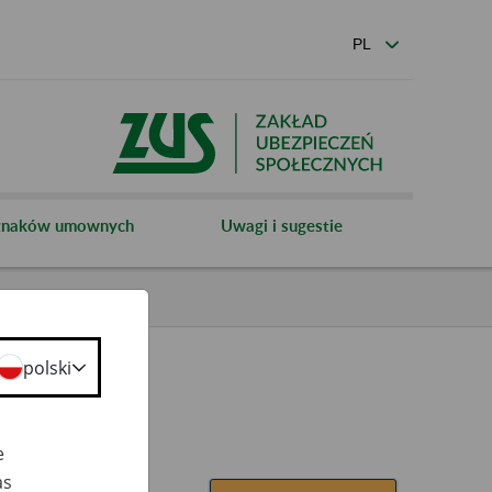
 znaków umownych
Uwagi i sugestie
polski
e
as