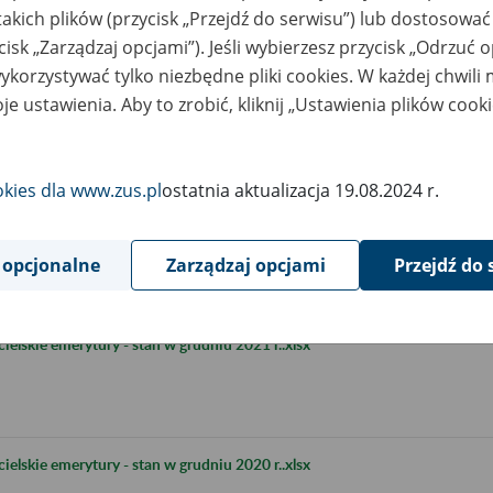
takich plików (przycisk „Przejdź do serwisu”) lub dostosować
cisk „Zarządzaj opcjami”). Jeśli wybierzesz przycisk „Odrzuć 
korzystywać tylko niezbędne pliki cookies. W każdej chwili
je ustawienia. Aby to zrobić, kliknij „Ustawienia plików cook
okies dla www.zus.pl
ostatnia aktualizacja 19.08.2024 r.
 opcjonalne
Zarządzaj opcjami
Przejdź do 
elskie emerytury - stan w grudniu 2021 r..xlsx
elskie emerytury - stan w grudniu 2020 r..xlsx