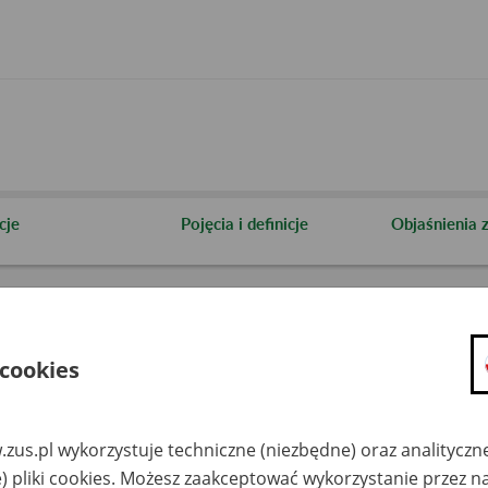
cje
Pojęcia i definicje
Objaśnienia
 cookies
zus.pl wykorzystuje techniczne (niezbędne) oraz analityczn
Szukaj
) pliki cookies. Możesz zaakceptować wykorzystanie przez n