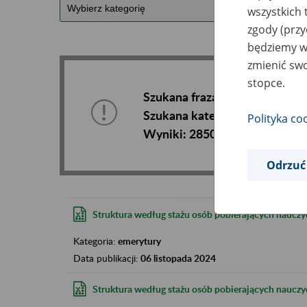
wszystkich 
zgody (przy
będziemy wy
zmienić swo
stopce.
Szukana fraza:
Szukana kategoria:
Polityka co
Wyniki:
2850
Odrzuć
Struktura według stażu osób pobierających nauczyci
Kategoria:
emerytury
Data publikacji:
06 listopada 2024
Struktura według stażu osób pobierających nauczyci