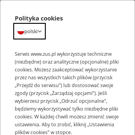
Portal
Statystyczny
Polityka cookies
Menu
ZUS
polski
Portal Statystyczny ZUS
Serwis www.zus.pl wykorzystuje techniczne
(niezbędne) oraz analityczne (opcjonalne) pliki
Wyniki wyszukiwania
cookies. Możesz zaakceptować wykorzystanie
przez nas wszystkich takich plików (przycisk
Kategoria
„Przejdź do serwisu”) lub dostosować swoje
zgody (przycisk „Zarządzaj opcjami”). Jeśli
Szukaj
wybierzesz przycisk „Odrzuć opcjonalne”,
będziemy wykorzystywać tylko niezbędne pliki
cookies. W każdej chwili możesz zmienić swoje
ustawienia. Aby to zrobić, kliknij „Ustawienia
plików cookies” w stopce.
SZUKAJ