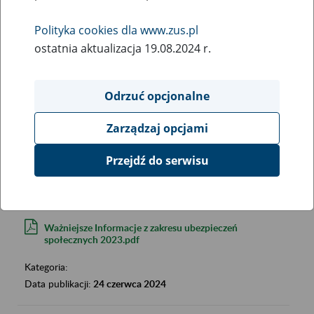
Polityka cookies dla www.zus.pl
ostatnia aktualizacja 19.08.2024 r.
Odrzuć opcjonalne
Szukana fraza:
Zarządzaj opcjami
Szukana kategoria:
Wyniki:
2850
Przejdź do serwisu
Ważniejsze Informacje z zakresu ubezpieczeń
społecznych 2023.pdf
Kategoria:
Data publikacji:
24 czerwca 2024