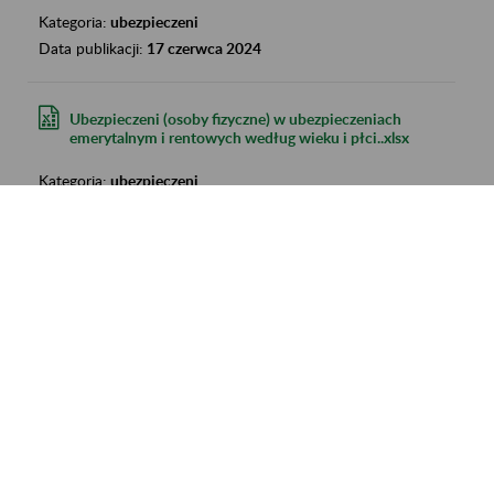
Kategoria:
ubezpieczeni
Data publikacji:
17 czerwca 2024
Ubezpieczeni (osoby fizyczne) w ubezpieczeniach
emerytalnym i rentowych według wieku i płci..xlsx
Kategoria:
ubezpieczeni
Data publikacji:
13 czerwca 2024
Ubezpieczeni (osoby fizyczne) w ubezpieczeniu
zdrowotnym według wieku i płci - I kwartał
2024.xlsx
Kategoria:
ubezpieczeni
Data publikacji:
13 czerwca 2024
Świadczenie wspierające 2024-05-31.xlsx